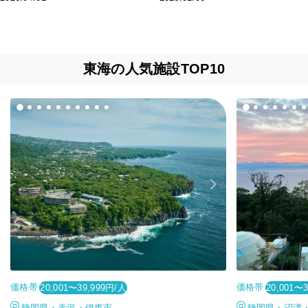
東海の人気施設TOP10
価格帯
価格帯
20,001〜39,999円/人
20,001〜
静岡県・赤沢・伊東市
静岡県・沼津