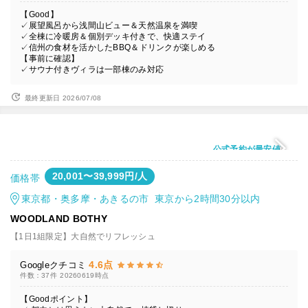
【Good】
✓展望風呂から浅間山ビュー＆天然温泉を満喫
✓全棟に冷暖房＆個別デッキ付きで、快適ステイ
✓信州の食材を活かしたBBQ＆ドリンクが楽しめる
【事前に確認】
✓サウナ付きヴィラは一部棟のみ対応
最終更新日 2026/07/08
公式予約が最安値
20,001〜39,999円/人
価格帯
東京都・奥多摩・あきるの市 東京から2時間30分以内
WOODLAND BOTHY
【1日1組限定】大自然でリフレッシュ
4.6点
Googleクチコミ
件数：37件
20260619時点
【Goodポイント】