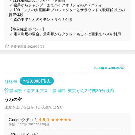
✓1日1組限定のプライベート空間
✓ 寝具からシャンプーまでハイクオリティのアメニティ
✓ 100インチの大画面4Kプロジェクターとサラウンドで映画館以上の
贅沢体験
✓ 森の中でととのうテントサウナ付き
【事前確認ポイント】
✓ 電車利用の場合、最寄駅からタクシーもしくは西東京バスを利用
最終更新日 2026/07/08
公式予約が最安値
〜20,000円/人
価格帯
静岡県・南アルプス・静岡市 東京から2時間30分以内
うわの空
速度を上げるばかりが人生ではない
4.9点
Googleクチコミ
件数：107件
20260619時点
【Goodポイント】