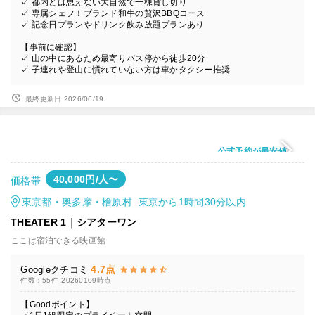
✓ 都内とは思えない大自然で一棟貸し切り
✓ 専属シェフ！ブランド和牛の贅沢BBQコース
✓ 記念日プランやドリンク飲み放題プランあり
【事前に確認】
✓ 山の中にあるため最寄りバス停から徒歩20分
✓ 子連れや登山に慣れていない方は車かタクシー推奨
最終更新日 2026/06/19
公式予約が最安値
40,000円/人〜
価格帯
東京都・奥多摩・檜原村 東京から1時間30分以内
THEATER 1｜シアターワン
ここは宿泊できる映画館
4.7点
Googleクチコミ
件数：55件
20260109時点
【Goodポイント】