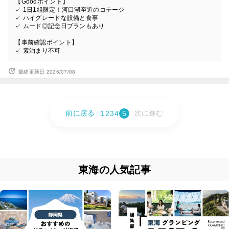
【Goodポイント】
✓ 1日1組限定！河口湖至近のコテージ
✓ ハイグレードな設備と食事
✓ ムード◎記念日プランもあり
【事前確認ポイント】
✓ 素泊まり不可
最終更新日 2026/07/08
前に戻る
次に進む
1
2
3
4
5
東海の人気記事