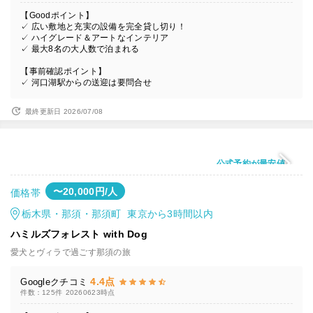
【Goodポイント】
✓ 広い敷地と充実の設備を完全貸し切り！
✓ ハイグレード＆アートなインテリア
✓ 最大8名の大人数で泊まれる
【事前確認ポイント】
✓ 河口湖駅からの送迎は要問合せ
最終更新日 2026/07/08
公式予約が最安値
〜20,000円/人
価格帯
栃木県・那須・那須町 東京から3時間以内
ハミルズフォレスト with Dog
愛犬とヴィラで過ごす那須の旅
4.4点
Googleクチコミ
件数：125件
20260623時点