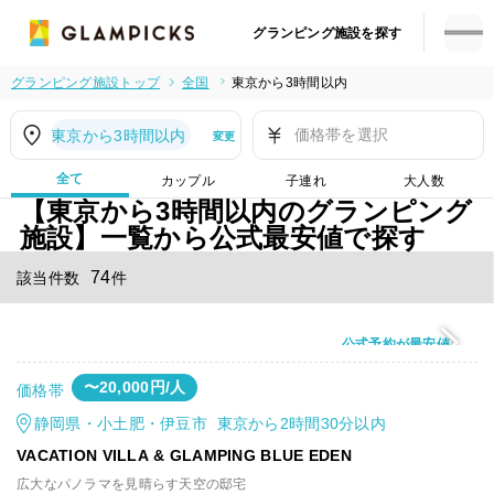
グランピング施設を探す
グランピング施設トップ
全国
東京から3時間以内
価格帯を選択
東京から3時間以内
変更
全て
カップル
子連れ
大人数
【東京から3時間以内のグランピング
施設】一覧から公式最安値で探す
74
該当件数
件
公式予約が最安値
〜20,000円/人
価格帯
静岡県・小土肥・伊豆市 東京から2時間30分以内
VACATION VILLA & GLAMPING BLUE EDEN
広大なパノラマを見晴らす天空の邸宅