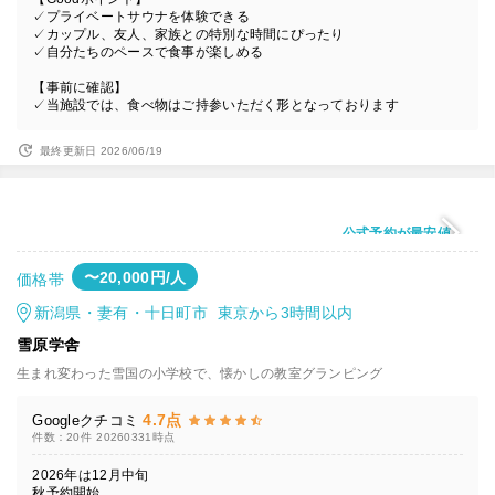
✓プライベートサウナを体験できる
✓カップル、友人、家族との特別な時間にぴったり
✓自分たちのペースで食事が楽しめる
【事前に確認】
✓当施設では、食べ物はご持参いただく形となっております
最終更新日 2026/06/19
公式予約が最安値
〜20,000円/人
価格帯
新潟県・妻有・十日町市 東京から3時間以内
雪原学舎
生まれ変わった雪国の小学校で、懐かしの教室グランピング
4.7点
Googleクチコミ
件数：20件
20260331時点
2026年は12月中旬
秋予約開始