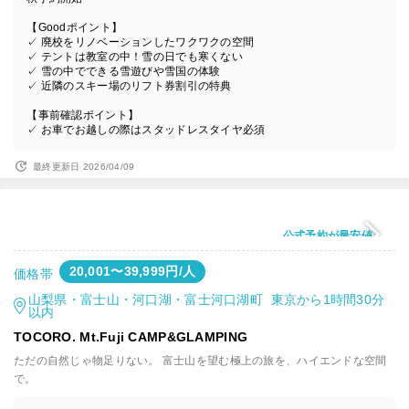
【Goodポイント】
✓ 廃校をリノベーションしたワクワクの空間
✓ テントは教室の中！雪の日でも寒くない
✓ 雪の中でできる雪遊びや雪国の体験
✓ 近隣のスキー場のリフト券割引の特典
【事前確認ポイント】
✓ お車でお越しの際はスタッドレスタイヤ必須
最終更新日 2026/04/09
公式予約が最安値
20,001〜39,999円/人
価格帯
山梨県・富士山・河口湖・富士河口湖町 東京から1時間30分
以内
TOCORO. Mt.Fuji CAMP&GLAMPING
ただの自然じゃ物足りない。 富士山を望む極上の旅を、ハイエンドな空間
で。