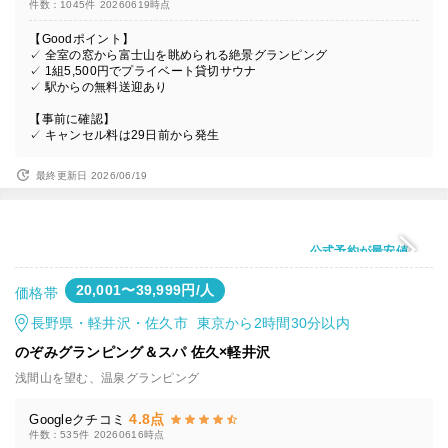
件数：1045件
20260619時点
【Goodポイント】
✓ 全室の窓から富士山を眺められる絶景グランピング
✓ 1組5,500円でプライベート貸切サウナ
✓ 駅からの無料送迎あり
【事前に確認】
✓ キャンセル料は29日前から発生
最終更新日 2026/06/19
公式予約が最安値
20,001〜39,999円/人
価格帯
長野県・軽井沢・佐久市 東京から2時間30分以内
のぞみグランピング＆スパ 佐久×軽井沢
浅間山を望む、温泉グランピング
4.8点
Googleクチコミ
件数：535件
20260616時点