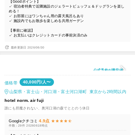
【Goodポイント】
✓ 宿泊者特典で近隣施設のジェラートビュッフェ＆ドッグランを楽し
める！
✓ お部屋にはワンちゃん用の露天風呂もあり
✓ 施設内でもお散歩を楽しめる共用ガーデン
【事前に確認】
✓ お支払いはクレジットカードの事前決済のみ
最終更新日 2026/06/30
公式予約が最安値
40,000円/人〜
価格帯
山梨県・富士山・河口湖・富士河口湖町 東京から2時間以内
hotel norm. air fuji
誰にも邪魔されない、奥河口湖の森でととのう休日
4.9点
Googleクチコミ
件数：29件
20260618時点