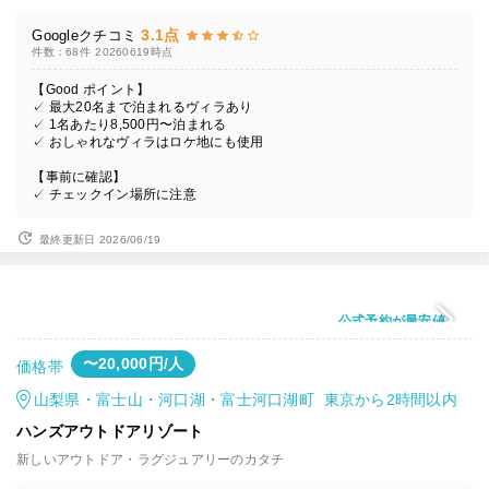
3.1点
Googleクチコミ
件数：68件
20260619時点
【Good ポイント】
✓ 最大20名まで泊まれるヴィラあり
✓ 1名あたり8,500円〜泊まれる
✓ おしゃれなヴィラはロケ地にも使用
【事前に確認】
✓ チェックイン場所に注意
最終更新日 2026/06/19
公式予約が最安値
〜20,000円/人
価格帯
山梨県・富士山・河口湖・富士河口湖町 東京から2時間以内
ハンズアウトドアリゾート
新しいアウトドア・ラグジュアリーのカタチ