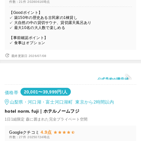
件数：21件
20260616時点
【Goodポイント】
✓ 築150年の歴史ある古民家の1棟貸し
✓ 大自然の中の貸切サウナ、貸切露天風呂あり
✓ 最大10名の大人数で楽しめる
【事前確認ポイント】
✓ 食事はオプション
最終更新日 2026/07/08
公式予約が最安値
20,001〜39,999円/人
価格帯
山梨県・河口湖・富士河口湖町 東京から2時間以内
hotel norm. fuji｜ホテルノームフジ
1日1組限定 森に囲まれた完全プライベート空間
4.9点
Googleクチコミ
件数：27件
20250724時点