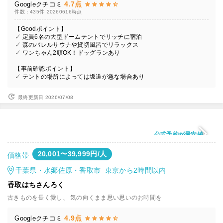
4.7点
Googleクチコミ
件数：435件
20260616時点
【Goodポイント】
✓ 定員6名の大型ドームテントでリッチに宿泊
✓ 森のバレルサウナや貸切風呂でリラックス
✓ ワンちゃん2頭OK！ドッグランあり
【事前確認ポイント】
✓ テントの場所によっては坂道が急な場合あり
最終更新日 2026/07/08
公式予約が最安値
20,001〜39,999円/人
価格帯
千葉県・水郷佐原・香取市 東京から2時間以内
香取はちさんろく
古きものを長く愛し、 ​気の向くまま思い思いのお時間を
4.9点
Googleクチコミ