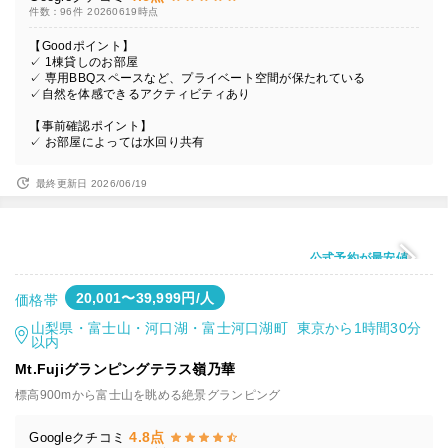
件数：96件
20260619時点
【Goodポイント】
✓ 1棟貸しのお部屋
✓ 専用BBQスペースなど、プライベート空間が保たれている
✓自然を体感できるアクティビティあり
【事前確認ポイント】
✓ お部屋によっては水回り共有
最終更新日 2026/06/19
公式予約が最安値
20,001〜39,999円/人
価格帯
山梨県・富士山・河口湖・富士河口湖町 東京から1時間30分
以内
Mt.Fujiグランピングテラス嶺乃華
標高900mから富士山を眺める絶景グランピング
4.8点
Googleクチコミ