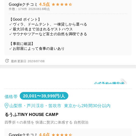
4.5点
Googleクチコミ
件数：176件
20260616時点
【Good ポイント】
✓ヴィラ、ドームテント、一棟貸しから選べる
✓最大10名まで泊まれるゲストハウス
✓サウナやツアーなど富士の自然を満喫できる
【事前に確認】
✓お部屋によって食事の違いあり
最終更新日 2026/07/08
公式予約が最安値
20,001〜39,999円/人
価格帯
山梨県・芦川渓谷・笛吹市 東京から2時間30分以内
るうふTINY HOUSE CAMP
四季折々の表情を 快適に贅沢に体感する 自然宿泊
4.6点
Googleクチコミ