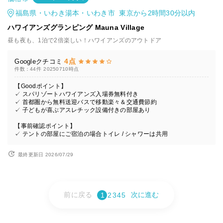
福島県・いわき湯本・いわき市 東京から2時間30分以内
ハワイアンズグランピング Mauna Village
昼も夜も、1泊で2倍楽しい！ハワイアンズのアウトドア
4点
Googleクチコミ
件数：44件
20250710時点
【Goodポイント】
✓ スパリゾートハワイアンズ入場券無料付き
✓ 首都圏から無料送迎バスで移動楽々＆交通費節約
✓ 子どもが喜ぶアスレチック設備付きの部屋あり
【事前確認ポイント】
✓ テントの部屋にご宿泊の場合トイレ / シャワーは共用
最終更新日 2026/07/29
前に戻る
次に進む
1
2
3
4
5