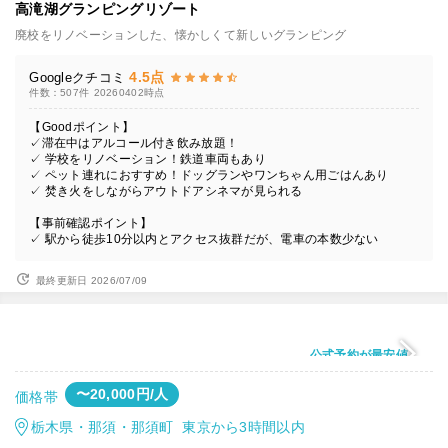
高滝湖グランピングリゾート
廃校をリノベーションした、懐かしくて新しいグランピング
4.5点
Googleクチコミ
件数：507件
20260402時点
【Goodポイント】
✓滞在中はアルコール付き飲み放題！
✓ 学校をリノベーション！鉄道車両もあり
✓ ペット連れにおすすめ！ドッグランやワンちゃん用ごはんあり
✓ 焚き火をしながらアウトドアシネマが見られる
【事前確認ポイント】
✓ 駅から徒歩10分以内とアクセス抜群だが、電車の本数少ない
最終更新日 2026/07/09
公式予約が最安値
〜20,000円/人
価格帯
栃木県・那須・那須町 東京から3時間以内