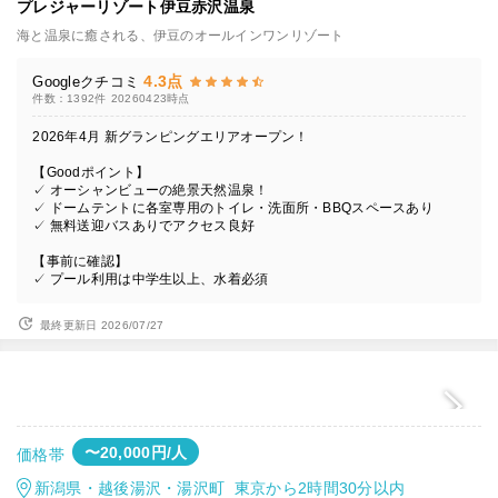
プレジャーリゾート伊豆赤沢温泉
海と温泉に癒される、伊豆のオールインワンリゾート
4.3点
Googleクチコミ
件数：1392件
20260423時点
2026年4月 新グランピングエリアオープン！
【Goodポイント】
✓ オーシャンビューの絶景天然温泉！
✓ ドームテントに各室専用のトイレ・洗面所・BBQスペースあり
✓ 無料送迎バスありでアクセス良好
【事前に確認】
✓ プール利用は中学生以上、水着必須
最終更新日 2026/07/27
〜20,000円/人
価格帯
新潟県・越後湯沢・湯沢町 東京から2時間30分以内