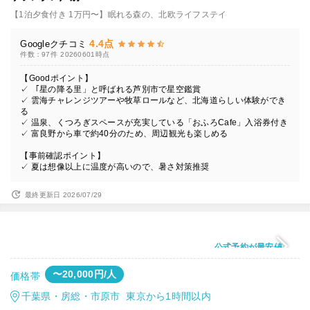
【1泊夕食付き 1万円〜】眠れる森の、北欧ライフステイ
4.4点
Googleクチコミ
件数：97件
20260601時点
【Goodポイント】
✓ 「星の降る里」と呼ばれる芦別市で星空鑑賞
✓ 雲海チャレンジツアーや牧草ロールなど、北海道らしい体験ができ
る
✓ 温泉、くつろぎスペースが充実している「おふろCafe」入浴券付き
✓ 富良野から車で約40分のため、周辺観光も楽しめる
【事前確認ポイント】
✓ 夏は想像以上に温度が高いので、暑さ対策推奨
最終更新日 2026/07/29
公式予約が最安値
〜20,000円/人
価格帯
千葉県・房総・市原市 東京から1時間以内