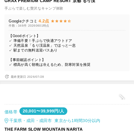
GRAX PREMIUM CAMP RESORT 京都 るり渓
手ぶらで楽しむ贅沢なキャンプ体験
4.2点
Googleクチコミ
件数：346件
20260601時点
【Goodポイント】
✓ 準備不要！手ぶらで快適アウトドア
✓ 天然温泉「るり渓温泉」でほっと一息
✓ 駅までの無料送迎バスあり
【事前確認ポイント】
✓ 標高が高く朝晩は冷えるため、防寒対策を推奨
最終更新日 2026/07/28
20,001〜39,999円/人
価格帯
千葉県・成田・成田市 東京から1時間30分以内
THE FARM SLOW MOUNTAIN NARITA