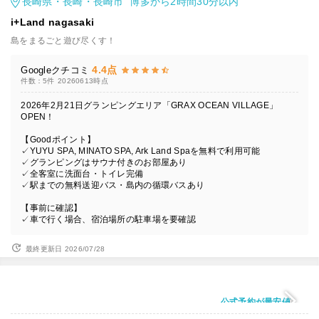
長崎県・長崎・長崎市 博多から2時間30分以内
i+Land nagasaki
島をまるごと遊び尽くす！
4.4点
Googleクチコミ
件数：5件
20260613時点
2026年2月21日グランピングエリア「GRAX OCEAN VILLAGE」
OPEN！
【Goodポイント】
✓YUYU SPA, MINATO SPA, Ark Land Spaを無料で利用可能
✓グランピングはサウナ付きのお部屋あり
✓全客室に洗面台・トイレ完備
✓駅までの無料送迎バス・島内の循環バスあり
【事前に確認】
✓車で行く場合、宿泊場所の駐車場を要確認
最終更新日 2026/07/28
公式予約が最安値