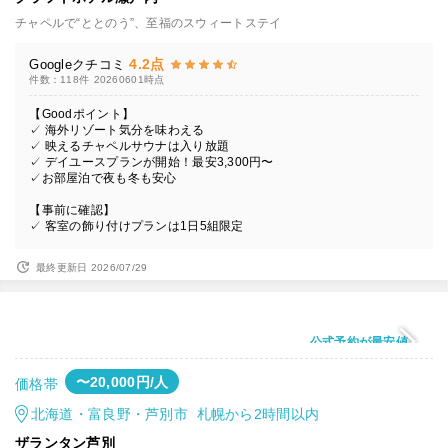
チャペルで“ととのう”、至福のスウィートステイ
4.2点
Googleクチコミ
件数：118件
20260601時点
【Goodポイント】
✓ 海外リゾート気分を味わえる
✓ 映えるチャペルサウナは入り放題
✓ デイユースプランが開始！最安3,300円〜
✓お部屋泊で夜も冬も安心
【事前に確認】
✓ 客室の飾り付けプランは1日5組限定
最終更新日 2026/07/29
公式予約が最安値
〜20,000円/人
価格帯
北海道・富良野・芦別市 札幌から2時間以内
ザランタン芦別