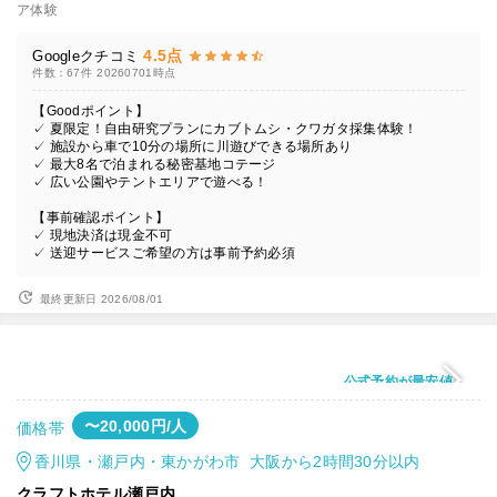
ア体験
4.5点
Googleクチコミ
件数：67件
20260701時点
【Goodポイント】
✓ 夏限定！自由研究プランにカブトムシ・クワガタ採集体験！
✓ 施設から車で10分の場所に川遊びできる場所あり
✓ 最大8名で泊まれる秘密基地コテージ
✓ 広い公園やテントエリアで遊べる！
【事前確認ポイント】
✓ 現地決済は現金不可
✓ 送迎サービスご希望の方は事前予約必須
最終更新日 2026/08/01
公式予約が最安値
〜20,000円/人
価格帯
香川県・瀬戸内・東かがわ市 大阪から2時間30分以内
クラフトホテル瀬戸内