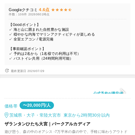
4.6点
Googleクチコミ
件数：106件
20260601時点
【Goodポイント】
✓ 海と山に囲まれた自然豊かな施設
✓ 穏やかな内海でマリンアクティビティが楽しめる
✓ 全室エアコン / 電源完備
【事前確認ポイント】
✓ 予約は2名から（1名様での利用は不可）
✓ バストイレ共用（24時間利用可能）
最終更新日 2026/07/29
公式予約が最安値
〜20,000円/人
価格帯
茨城県・大子・常陸大宮市 東京から2時間30分以内
ザランタンひたち大宮｜パークアルカディア
遊び憩う、森の中のオアシス -7万平米の森の中で、手軽に味わうアウトド