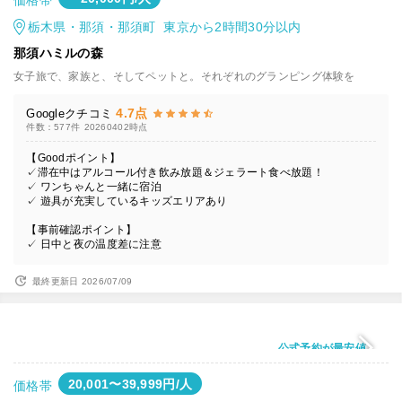
価格帯
栃木県・那須・那須町 東京から2時間30分以内
那須ハミルの森
女子旅で、家族と、そしてペットと。それぞれのグランピング体験を
4.7点
Googleクチコミ
件数：577件
20260402時点
【Goodポイント】
✓滞在中はアルコール付き飲み放題＆ジェラート食べ放題！
✓ ワンちゃんと一緒に宿泊
✓ 遊具が充実しているキッズエリアあり
【事前確認ポイント】
✓ 日中と夜の温度差に注意
最終更新日 2026/07/09
公式予約が最安値
20,001〜39,999円/人
価格帯