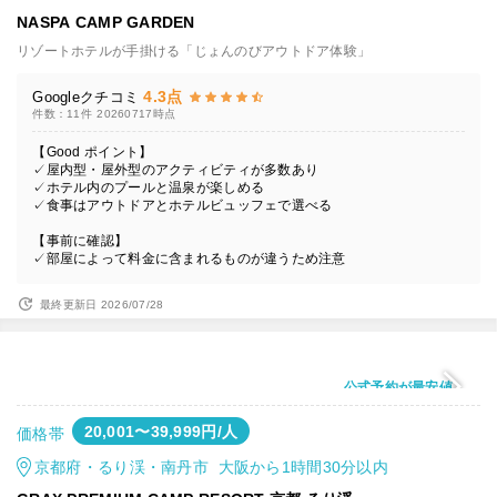
NASPA CAMP GARDEN
リゾートホテルが手掛ける「じょんのびアウトドア体験」
4.3点
Googleクチコミ
件数：11件
20260717時点
【Good ポイント】
✓屋内型・屋外型のアクティビティが多数あり
✓ホテル内のプールと温泉が楽しめる
✓食事はアウトドアとホテルビュッフェで選べる
【事前に確認】
✓部屋によって料金に含まれるものが違うため注意
最終更新日 2026/07/28
公式予約が最安値
20,001〜39,999円/人
価格帯
京都府・るり渓・南丹市 大阪から1時間30分以内