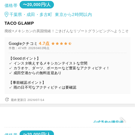
〜20,000円/人
価格帯
千葉県・成田・多古町 東京から2時間以内
TACO GLAMP
廃校×メキシカンの異国情緒！ごきげんなリゾートグランピングへようこそ
4.7点
Googleクチコミ
件数：474件
20260402時点
【Goodポイント】
✓ インスタ映えするメキシカンテイストな空間
✓ カラオケ、ダーツ、ポーカーなど豊富なアクティビティ！
✓ 成田空港からの無料送迎あり
【事前確認ポイント】
✓ 雨の日不可なアクティビティは要確認
最終更新日 2026/07/14
公式予約が最安値
〜20,000円/人