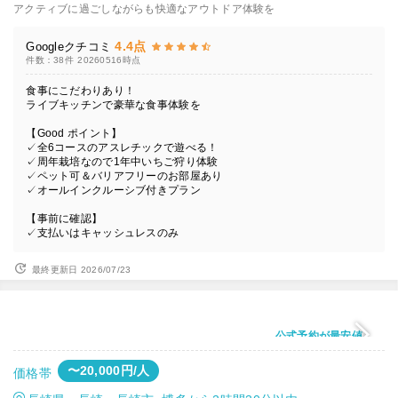
アクティブに過ごしながらも快適なアウトドア体験を
4.4点
Googleクチコミ
件数：38件
20260516時点
食事にこだわりあり！
ライブキッチンで豪華な食事体験を
【Good ポイント】
✓全6コースのアスレチックで遊べる！
✓周年栽培なので1年中いちご狩り体験
✓ペット可＆バリアフリーのお部屋あり
✓オールインクルーシブ付きプラン
【事前に確認】
✓支払いはキャッシュレスのみ
最終更新日 2026/07/23
公式予約が最安値
〜20,000円/人
価格帯