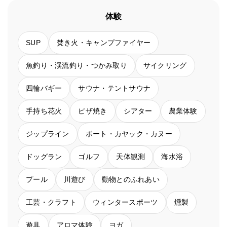
体験
SUP
焚き火・キャンプファイヤー
魚釣り・渓流釣り・つかみ取り
サイクリング
四輪バギー
サウナ・テントサウナ
手持ち花火
ピザ焼き
シアター
農業体験
ジップライン
ボート・カヤック・カヌー
ドッグラン
ゴルフ
天体観測
海水浴
プール
川遊び
動物とのふれあい
工芸・クラフト
ウィンタースポーツ
燻製
遊具
アロマ体験
ヨガ