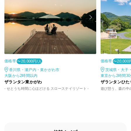
価格帯
価格帯
〜20,000円/人
〜20,000
香川県・瀬戸内・東かがわ市
茨城県・大子
大阪から2時間以内
東京から2時間3
ザランタン東かがわ
ザランタンひた
- せとうち時間に心ほどける スローステイリゾート -