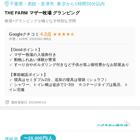
千葉県・房総・富津市 東京から1時間30分以内
THE FARM マザー牧場 グランピング
牧場×グランピングが織りなす特別な空間
4.2点
Googleクチコミ
件数：106件
20260613時点
【Goodポイント】
✓ マザー牧場の入場券付き
✓ 動物ふれあい体験が豊富
✓ すべり台やボルダリング付きなど子供が喜ぶ個性豊かなお部屋あり
【事前確認ポイント】
✓ 寝具はセミダブル2台、追加の寝具は寝袋（シュラフ）
✓ シャワー、トイレ棟は徒歩で1~3分 ※コテージタイプは風呂、ト
イレ完備
最終更新日 2026/06/13
公式予約が最安値
〜20,000円/人
価格帯