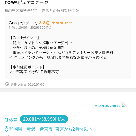
TOWAピュアコテージ
森の中の秘密基地で、家族との特別な時間を
3.8点
Googleクチコミ
件数：2040件
20260709時点
【Goodポイント】
✓昆虫・カブトムシ採取ツアー受付中！
✓小学生以下のお子様は宿泊無料
✓那須ハイランドパーク・りんどう湖ファミリー牧場入園無料
✓ グランピングから一棟貸しまで多彩なお部屋から選べる
【事前確認ポイント】
✓一部客室ではWi-Fi利用不可
最終更新日 2026/07/09
公式予約が最安値
20,001〜39,999円/人
価格帯
静岡県・赤沢・伊東市 東京から2時間以内