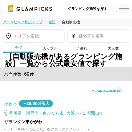
グランピング施設を探す
グランピング施設トップ
全国
自動販売機
エリアを選択
価格帯を選択
全て
カップル
子連れ
大人数
【自動販売機があるグランピング施
設】一覧から公式最安値で探す
69
該当件数
件
公式予約が最安値
〜20,000円/人
価格帯
香川県・瀬戸内・東かがわ市 大阪から2時間以内
ザランタン東かがわ
- せとうち時間に心ほどける スローステイリゾート -