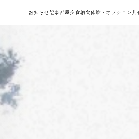
お知らせ
記事
部屋
夕食
朝食
体験・オプション
共