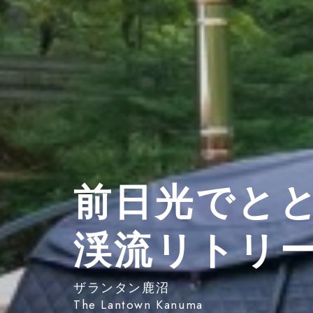
前日光でと
渓流リトリ
ザランタン鹿沼
The Lantown Kanuma