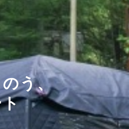
とのう、
ート