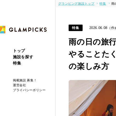
グランピング施設トップ
特集
雨
特集
2026.06.08（作
雨の日の旅
トップ
やることた
施設を探す
特集
の楽しみ方
掲載施設 募集！
運営会社
プライバシーポリシー