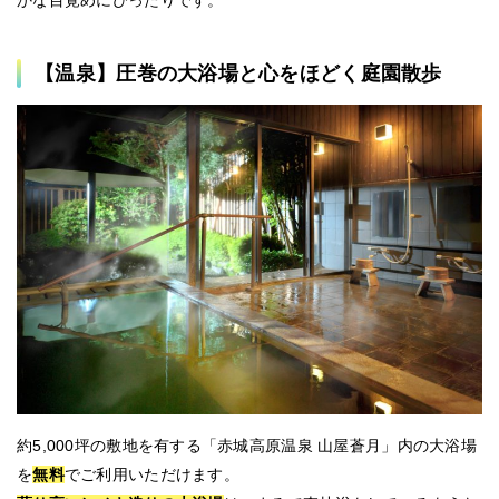
かな目覚めにぴったりです。
【温泉】圧巻の大浴場と心をほどく庭園散歩
約5,000坪の敷地を有する「赤城高原温泉 山屋蒼月」内の大浴場
を
無料
でご利用いただけます。