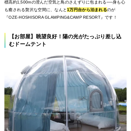
標高約1,500mの澄んだ空気と鳥のさえずりに包まれる──身も心
も癒される贅沢な空間に、なんと
1万円台から泊まれる
のが
『OZE-HOSHISORA GLAMPING&CAMP RESORT』です！
【お部屋】眺望良好！陽の光がたっぷり差し込
むドームテント