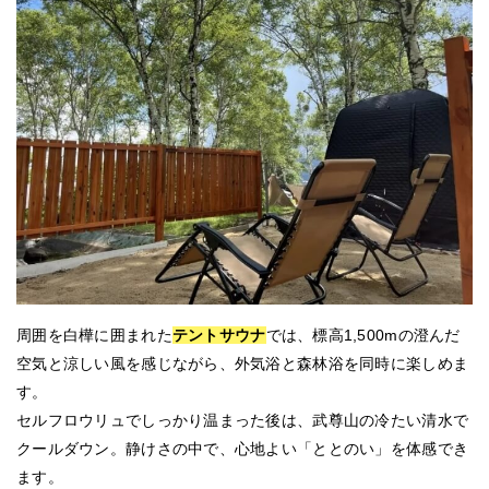
周囲を白樺に囲まれた
テントサウナ
では、標高1,500mの澄んだ
空気と涼しい風を感じながら、外気浴と森林浴を同時に楽しめま
す。
セルフロウリュでしっかり温まった後は、武尊山の冷たい清水で
クールダウン。静けさの中で、心地よい「ととのい」を体感でき
ます。