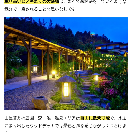
薫り高いヒノキ造りの大浴場
は、まるで森林浴をしているような
気分で、癒されること間違いなしです！
山屋蒼月の庭園・森・池・温泉エリアは
自由に散策可能
で、水辺
に張り出したウッドデッキでは景色と風を感じながらくつろげま