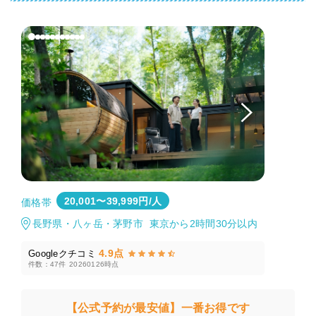
20,001〜39,999円/人
価格帯
長野県・八ヶ岳・茅野市 東京から2時間30分以内
4.9点
Googleクチコミ
件数：47件
20260126時点
【公式予約が最安値】一番お得です