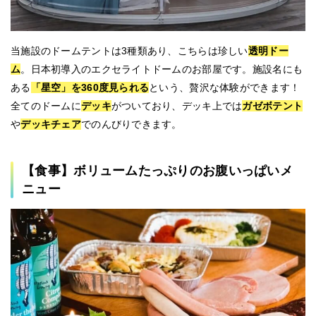
当施設のドームテントは3種類あり、こちらは珍しい
透明ドー
ム
。日本初導入のエクセライトドームのお部屋です。施設名にも
ある
「星空」を360度見られる
という、贅沢な体験ができます！
全てのドームに
デッキ
がついており、デッキ上では
ガゼボテント
や
デッキチェア
でのんびりできます。
【食事】ボリュームたっぷりのお腹いっぱいメ
ニュー