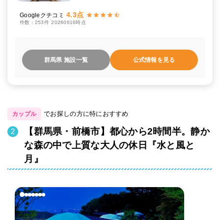
4.3点
Googleクチコミ
件数：253件
20260616時点
群馬県 施設一覧
公式情報を見る
でお探しの方に特におすすめ
カップル
【群馬県・前橋市】都心から2時間半。静か
な森の中で上質な大人の休日『水と風と
月』