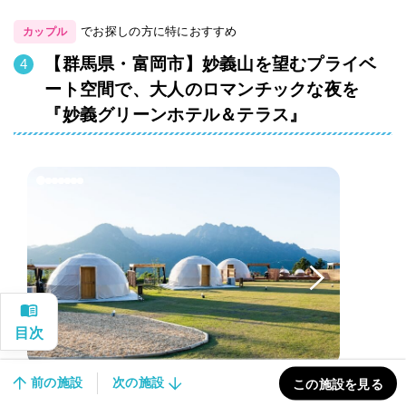
でお探しの方に特におすすめ
カップル
【群馬県・富岡市】妙義山を望むプライベ
ート空間で、大人のロマンチックな夜を
『妙義グリーンホテル＆テラス』
前の施設
次の施設
この施設を見る
20,001〜39,999円/人
価格帯