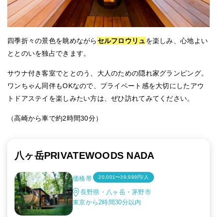
四季折々の景色を眺めながら
セルフロウリュ
を楽しみ、心地よい
ととのいを独占できます。
サウナ付き客室でととのう、大人のための隠れ家グランピング。
ワンちゃん同伴もOKなので、プライベート感を大切にしたアウ
トドアステイを楽しみたい方は、ぜひ訪れてみてください。
（高崎から車で約2時間30分）
八ヶ岳PRIVATEWOODS NADA
20,001〜39,999円/人
価格帯
長野県・八ヶ岳・茅野市
東京から2時間30分以内