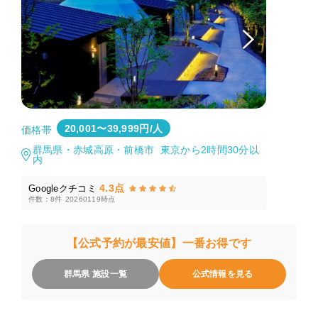
20,001〜39,999円/人
価格帯
群馬県・赤城高原・前橋市 東京から2時間30分以
内
4.3点
Googleクチコミ
件数：8件
20260119時点
【公式予約が最安値】一番お得です
群馬県 施設一覧
公式情報を見る