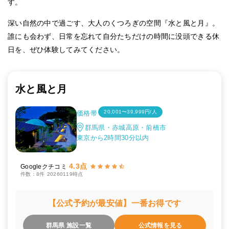
す。
深い自然の中で過ごす、大人のくつろぎの空間『水と風と月』。
誰にも会わず、日常を忘れて自分たちだけの時間に没頭できる休
日を、ぜひ体験してみてください。
水と風と月
20,001〜39,999円/人
価格帯
群馬県・赤城高原・前橋市
東京から2時間30分以内
4.3点
Googleクチコミ
件数：8件
20260119時点
【公式予約が最安値】一番お得です
群馬県 施設一覧
公式情報を見る