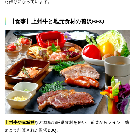
た作りになっています。
【食事】上州牛と地元食材の贅沢BBQ
上州牛や赤城鱒
など群馬の厳選食材を使い、前菜からメイン、締
めまで計算された贅沢BBQ。