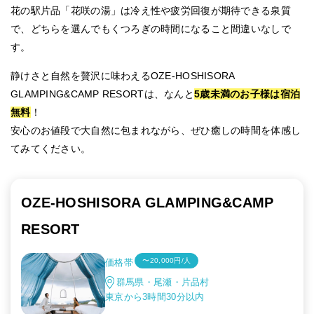
花の駅片品「花咲の湯」は冷え性や疲労回復が期待できる泉質
で、どちらを選んでもくつろぎの時間になること間違いなしで
す。
静けさと自然を贅沢に味わえるOZE-HOSHISORA
GLAMPING&CAMP RESORTは、なんと
5歳未満のお子様は宿泊
無料
！
安心のお値段で大自然に包まれながら、ぜひ癒しの時間を体感し
てみてください。
OZE-HOSHISORA GLAMPING&CAMP
RESORT
〜20,000円/人
価格帯
群馬県・尾瀬・片品村
東京から3時間30分以内