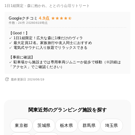
1日1組限定 - 森に抱かれ、ととのう山荘リトリート
4.9点
Googleクチコミ
件数：24件
20260619時点
【Good！】
✓ 1日1組限定！広大な森に1棟だけのヴィラ
✓ 最大定員12名。家族旅行や友人同士におすすめ
✓ 電気式サウナに入り放題でリラックスできる
【事前に確認】
✓ 駐車場から施設までは専用車両ジムニーか徒歩で移動（※詳細は
「アクセス」でご確認ください）
最終更新日 2026/06/19
関東近郊のグランピング施設を探す
東京都
茨城県
栃木県
群馬県
埼玉県