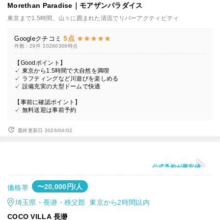
Morethan Paradise｜モアザンパラダイス
東京まで1.5時間。山々に囲まれた清流でリバーアクティビティ
5点
Googleクチコミ
件数：29件
20260306時点
【Goodポイント】
✓ 東京から1.5時間で大自然を満喫
✓ ラフティングなど川遊びを楽しめる
✓ 設備充実の大型ドームで快適
【事前に確認ポイント】
✓ 無料送迎は事前予約
最終更新日 2026/04/02
公式予約が最安値
〜20,000円/人
価格帯
埼玉県・長瀞・秩父郡 東京から2時間以内
COCO VILLA 長瀞