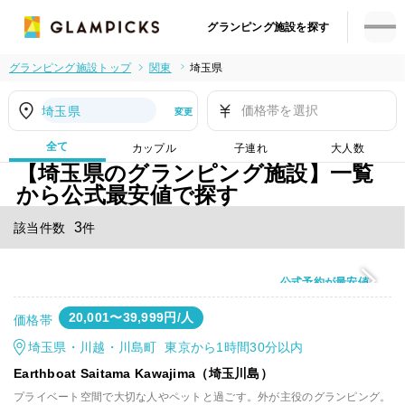
グランピング施設を探す
グランピング施設トップ
関東
埼玉県
価格帯を選択
埼玉県
変更
全て
カップル
子連れ
大人数
【埼玉県のグランピング施設】一覧
から公式最安値で探す
3
該当件数
件
公式予約が最安値
20,001〜39,999円/人
価格帯
埼玉県・川越・川島町 東京から1時間30分以内
Earthboat Saitama Kawajima（埼玉川島）
プライベート空間で大切な人やペットと過ごす。外が主役のグランピング。