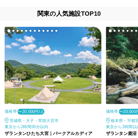
関東の人気施設TOP10
価格帯
価格帯
〜20,000円/人
〜20,000
茨城県・大子・常陸大宮市
栃木県・宇都
東京から2時間30分以内
東京から2時間以
ザランタンひたち大宮｜パークアルカディア
ザランタン鹿沼