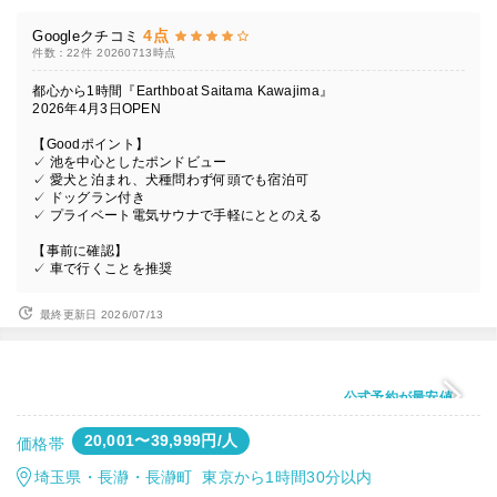
4点
Googleクチコミ
件数：22件
20260713時点
都心から1時間『Earthboat Saitama Kawajima』
2026年4月3日OPEN
【Goodポイント】
✓ 池を中心としたポンドビュー
✓ 愛犬と泊まれ、犬種問わず何頭でも宿泊可
✓ ドッグラン付き
✓ プライベート電気サウナで手軽にととのえる
【事前に確認】
✓ 車で行くことを推奨
最終更新日 2026/07/13
公式予約が最安値
20,001〜39,999円/人
価格帯
埼玉県・長瀞・長瀞町 東京から1時間30分以内