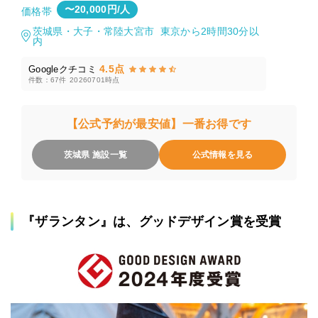
〜20,000円/人
価格帯
茨城県・大子・常陸大宮市 東京から2時間30分以
内
4.5点
Googleクチコミ
件数：67件
20260701時点
【公式予約が最安値】一番お得です
茨城県 施設一覧
公式情報を見る
『ザランタン』は、グッドデザイン賞を受賞