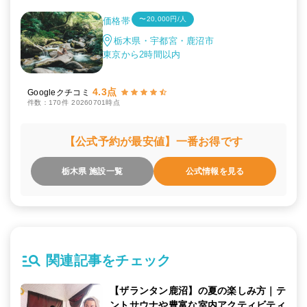
〜20,000円/人
価格帯
栃木県・宇都宮・鹿沼市
東京から2時間以内
4.3点
Googleクチコミ
件数：170件
20260701時点
【公式予約が最安値】一番お得です
栃木県 施設一覧
公式情報を見る
関連記事をチェック
【ザランタン鹿沼】の夏の楽しみ方｜テ
ントサウナや豊富な室内アクティビティ