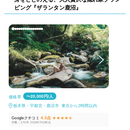
ピング『ザランタン鹿沼』
〜20,000円/人
価格帯
栃木県・宇都宮・鹿沼市 東京から2時間以内
4.3点
Googleクチコミ
件数：170件
20260701時点