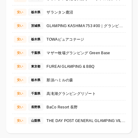
ザランタン鹿沼
安い
栃木県
GLAMPING KASHIMA 753 #00｜グランピング鹿島753
安い
茨城県
TOWAピュアコテージ
安い
栃木県
マザー牧場グランピング Green Base
安い
千葉県
FUREAI GLAMPING & BBQ
安い
東京都
那須ハミルの森
安い
栃木県
高滝湖グランピングリゾート
安い
千葉県
BaCo Resort 長野
安い
長野県
THE DAY POST GENERAL GLAMPING VILLAGE
安い
山梨県