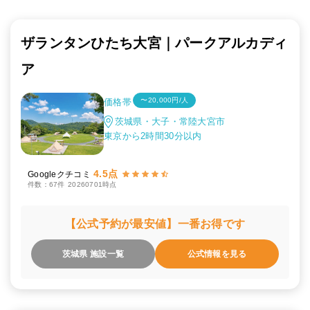
ザランタンひたち大宮｜パークアルカディ
ア
〜20,000円/人
価格帯
茨城県・大子・常陸大宮市
東京から2時間30分以内
4.5点
Googleクチコミ
件数：67件
20260701時点
【公式予約が最安値】一番お得です
茨城県 施設一覧
公式情報を見る