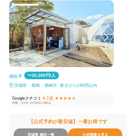
〜20,000円/人
価格帯
茨城県・鹿嶋・鹿嶋市 東京から2時間以内
4.7点
Googleクチコミ
件数：61件
20260613時点
【公式予約が最安値】一番お得です
茨城県 施設一覧
公式情報を見る