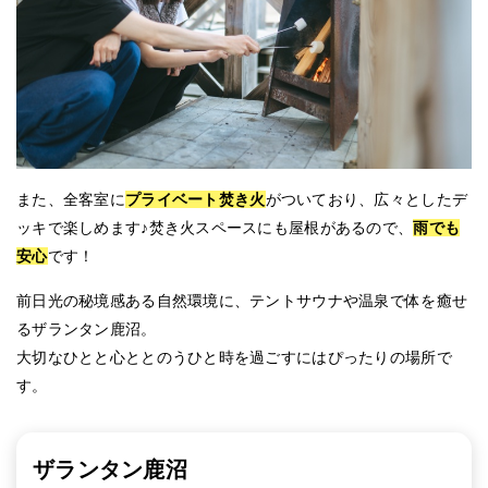
また、全客室に
プライベート焚き火
がついており、広々としたデ
ッキで楽しめます♪焚き火スペースにも屋根があるので、
雨でも
安心
です！
前日光の秘境感ある自然環境に、テントサウナや温泉で体を癒せ
るザランタン鹿沼。
大切なひとと心ととのうひと時を過ごすにはぴったりの場所で
す。
ザランタン鹿沼