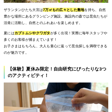
ザランタンひたち大宮は
7万㎡もの広々とした敷地
を持ち、自然
豊かな場所にあるグランピング施設。施設内の森では昆虫たちが
活発に活動し、自然とのふれあいを楽しめます。
夏には
カブトムシやクワガタ
が多く出現！実際に毎年スタッフや
多くのお客様が捕まえています！
お子さまはもちろん、大人も童心に返って昆虫探しを満喫できる
のが魅力です。
【体験】夏休み限定！自由研究にぴったりな3つ
のアクティビティ！