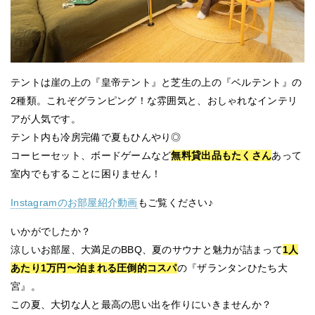
テントは崖の上の『皇帝テント』と芝生の上の『ベルテント』の
2種類。これぞグランピング！な雰囲気と、おしゃれなインテリ
アが人気です。
テント内も冷房完備で夏もひんやり◎
コーヒーセット、ボードゲームなど
無料貸出品もたくさん
あって
室内でもすることに困りません！
Instagramのお部屋紹介動画
もご覧ください♪
いかがでしたか？
涼しいお部屋、大満足のBBQ、夏のサウナと魅力が詰まって
1人
あたり1万円〜泊まれる圧倒的コスパ
の『ザランタンひたち大
宮』。
この夏、大切な人と最高の思い出を作りにいきませんか？