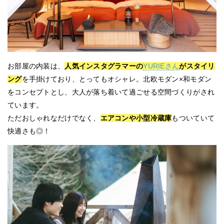
お部屋の内装は、
人気インスタグラマーの
YURIEさん
がスタイリ
ング
を手掛けており、とってもオシャレ。北欧モダン×和モダン
をコンセプトとし、大人が落ち着いて過ごせる空間づくりがされ
ています。
ただおしゃれなだけでなく、
エアコンや小型冷蔵庫
もついていて
快適さも◎！