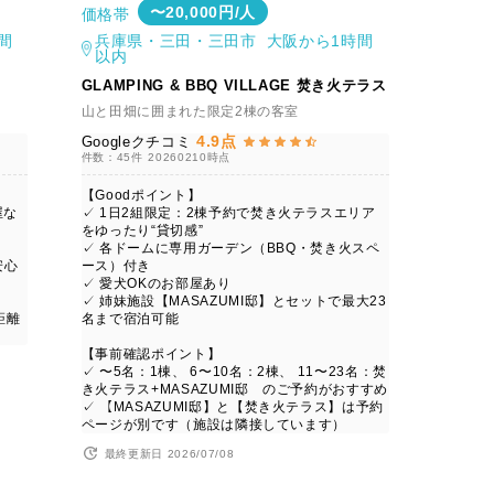
〜20,000円/人
価格帯
間
兵庫県・三田・三田市 大阪から1時間
以内
GLAMPING & BBQ VILLAGE 焚き火テラス
山と田畑に囲まれた限定2棟の客室
4.9点
Googleクチコミ
件数：45件
20260210時点
【Goodポイント】
屋な
✓ 1日2組限定：2棟予約で焚き火テラスエリア
をゆったり“貸切感”
✓ 各ドームに専用ガーデン（BBQ・焚き火スペ
安心
ース）付き
✓ 愛犬OKのお部屋あり
✓ 姉妹施設【MASAZUMI邸】とセットで最大23
距離
名まで宿泊可能
【事前確認ポイント】
✓ 〜5名：1棟、 6〜10名：2棟、 11〜23名：焚
き火テラス+MASAZUMI邸 のご予約がおすすめ
✓ 【MASAZUMI邸】と【焚き火テラス】は予約
ページが別です（施設は隣接しています）
最終更新日 2026/07/08