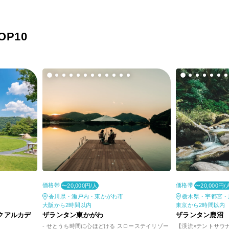
P10
価格帯
価格帯
〜20,000円/人
〜20,000円/
香川県・瀬戸内・東かがわ市
栃木県・宇都宮・
大阪から2時間以内
東京から2時間以内
クアルカデ
ザランタン東かがわ
ザランタン鹿沼
- せとうち時間に心ほどける スローステイリゾー
【渓流×テントサウ