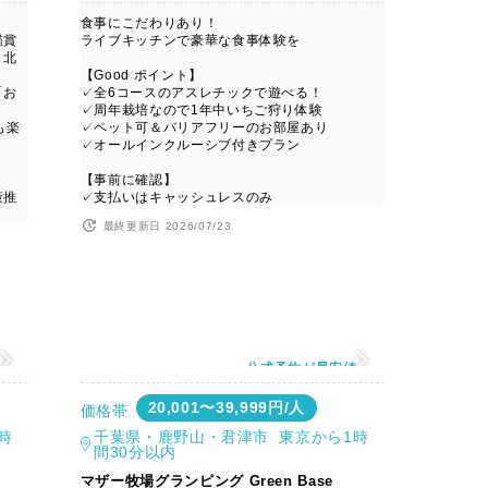
食事にこだわりあり！
鑑賞
ライブキッチンで豪華な食事体験を
、北
【Good ポイント】
「お
✓全6コースのアスレチックで遊べる！
✓周年栽培なので1年中いちご狩り体験
も楽
✓ペット可＆バリアフリーのお部屋あり
✓オールインクルーシブ付きプラン
【事前に確認】
策推
✓支払いはキャッシュレスのみ
最終更新日 2026/07/23
値
公式予約が最安値
20,001〜39,999円/人
価格帯
時
千葉県・鹿野山・君津市 東京から1時
間30分以内
マザー牧場グランピング Green Base