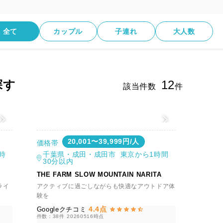
全て
カップル
子連れ
大人数
探す
12
該当件数
件
値
20,001〜39,999円/人
価格帯
時
千葉県・成田・成田市 東京から1時間
30分以内
THE FARM SLOW MOUNTAIN NARITA
ライ
アクティブに過ごしながらも快適なアウトドア体
験を
4.4点
Googleクチコミ
件数：38件
20260516時点