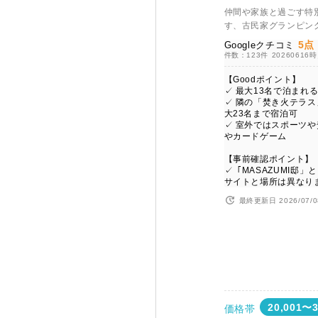
仲間や家族と過ごす特
す、古民家グランピン
5点
Googleクチコミ
件数：123件
20260616
【Goodポイント】
✓ 最大13名で泊まれ
✓ 隣の「焚き火テラ
大23名まで宿泊可
✓ 室外ではスポーツ
やカードゲーム
【事前確認ポイント】
✓「MASAZUMI邸
サイトと場所は異なり
最終更新日 2026/07/0
20,001〜
価格帯