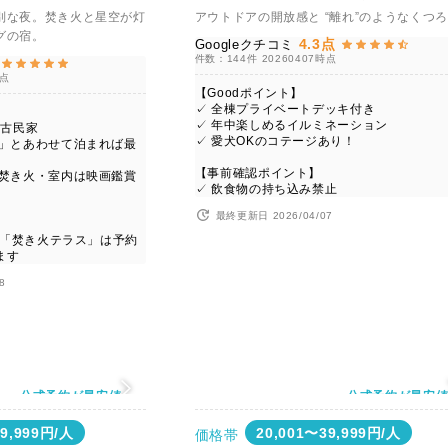
別な夜。焚き火と星空が灯
アウトドアの開放感と “離れ”のようなくつ
グの宿。
4.3点
Googleクチコミ
件数：144件
20260407時点
時点
【Goodポイント】
✓ 全棟プライベートデッキ付き
✓ 年中楽しめるイルミネーション
る古民家
✓ 愛犬OKのコテージあり！
ス」とあわせて泊まれば最
【事前確認ポイント】
や焚き火・室内は映画鑑賞
✓ 飲食物の持ち込み禁止
最終更新日 2026/04/07
」と「焚き火テラス」は予約
ます
8
公式予約が最安値
公式予約が最安
39,999円/人
20,001〜39,999円/人
価格帯