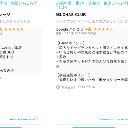
塚市 大阪から1時間
栃木県・那須・矢板市 東京から2時
以内
レッジ
58LOHAS CLUB
癒しのグランピング
ドッグフレンドリーな大自然のグランピング
点
4点
Googleクチコミ
時点
件数：690件
20260616時点
【Goodポイント】
のふれあい体験
✓広大なドッグラン＆ペット用アメニティ充
チ風BBQ
✓いちご狩りや野菜の収穫体験など季節のイ
り癒される
ト多数
✓全室専用デッキ付きでのんびり自然を感じ
る
は水着必須
【事前確認ポイント】
7
✓最寄り駅まで遠いため、車かタクシー推奨
最終更新日 2026/07/10
公式予約が最安値
公式予約が最安