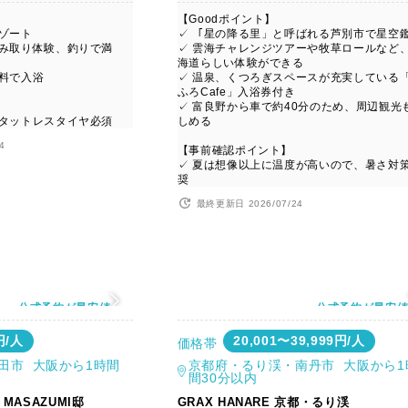
【Goodポイント】
ゾート
✓ 「星の降る里」と呼ばれる芦別市で星空
掴み取り体験、釣りで満
✓ 雲海チャレンジツアーや牧草ロールなど
海道らしい体験ができる
無料で入浴
✓ 温泉、くつろぎスペースが充実している
ふろCafe」入浴券付き
✓ 富良野から車で約40分のため、周辺観光
スタットレスタイヤ必須
しめる
4
【事前確認ポイント】
✓ 夏は想像以上に温度が高いので、暑さ対
奨
最終更新日 2026/07/24
公式予約が最安値
公式予約が最安
円/人
20,001〜39,999円/人
価格帯
田市 大阪から1時間
京都府・るり渓・南丹市 大阪から1
間30分以内
MASAZUMI邸
GRAX HANARE 京都・るり渓