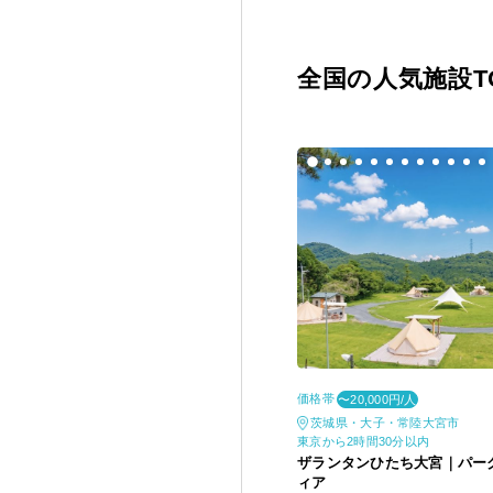
全国の人気施設TO
価格帯
〜20,000円/人
茨城県・大子・常陸大宮市
東京から2時間30分以内
ザランタンひたち大宮｜パー
ィア