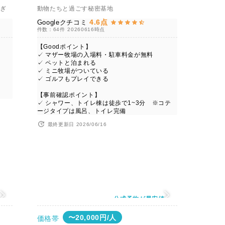
ろぎ
動物たちと過ごす秘密基地
4.6点
Googleクチコミ
件数：64件
20260616時点
【Goodポイント】
✓ マザー牧場の入場料・駐車料金が無料
✓ ペットと泊まれる
✓ ミニ牧場がついている
✓ ゴルフもプレイできる
【事前確認ポイント】
✓ シャワー、トイレ棟は徒歩で1~3分 ※コテ
ージタイプは風呂、トイレ完備
最終更新日 2026/06/16
値
公式予約が最安値
〜20,000円/人
価格帯