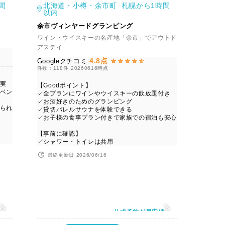
間
北海道・小樽・余市町 札幌から1時間
以内
余市ヴィンヤードグランピング
ワイン・ウイスキーの名産地「余市」でアウトド
アステイ
4.8点
Googleクチコミ
件数：118件
20260616時点
実
【Goodポイント】
ベン
✓全プランにワインやウイスキーの飲放題付き
✓お酒好きのためのグランピング
られ
✓貸切バレルサウナを体験できる
✓お子様の食事プラン付きで家族での宿泊も安心
【事前に確認】
✓シャワー・トイレは共用
最終更新日 2026/06/16
値
公式予約が最安値