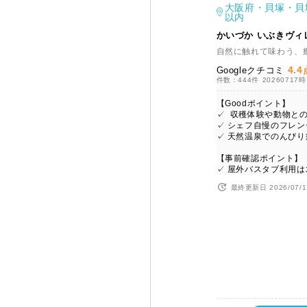
大阪府・貝塚・貝
以内
かいづか いぶきヴィ
自然に触れて味わう、
4.4
Googleクチコミ
件数：444件
20260717
【Goodポイント】
✓ 収穫体験や動物と
✓ シェフ自慢のフレン
✓ 天然温泉でのんび
【事前確認ポイント】
✓ 屋外バスタブ利用
最終更新日 2026/07/1