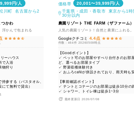
39,999円/人
20,001〜39,999円/人
価格帯
松川町 名古屋から2
千葉県・成田・香取市 東京から1時
30分以内
まつかわ
農園リゾート THE FARM（ザファーム）
、浮かんで包まれる
人気の農園リゾート！自然と農業にふれる。
点
4.4点
Googleクチコミ
点
件数：464件
20260509時点
【Goodポイント】
ツリーハウス
✓ ペット可のお部屋やすべり台付きのお部
料で入浴
ど、選べるお部屋タイプ
果物狩り
✓ 野菜収穫体験付き
✓ おふろcaféが併設されており、雨天時も
で持参する（バスタオル、
【事前確認ポイント】
設にて無料で貸出）
✓ テントとコテージのお部屋は徒歩10分の
✓ シャワー、トイレ棟は徒歩1~3分
1
最終更新日 2026/07/08