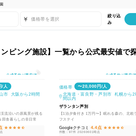
園
絞り込
価格帯を選択
み
ランピング施設】一覧から公式最安値で
公式予約が最安値
公式予約が最安
円/人
〜20,000円/人
価格帯
山市 大阪から2時間
北海道・富良野・芦別市 札幌から2
間以内
ザランタン芦別
 渓流沿いの原風景が残る
【1泊夕食付き 1万円〜】眠れる森の、北欧
＆田舎暮らしの非日常
フステイ
点
4.4点
Googleクチコミ
時点
件数：97件
20260601時点