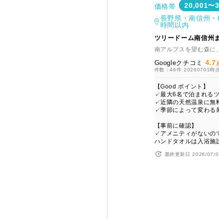
20,001〜
価格帯
長野県・南信州・
時間以内
ツリードーム南信州
南アルプスを望む森に
4.7
Googleクチコミ
件数：46件
20260701時
【Good ポイント】
✓最大6名で泊まれる
✓近隣の天然温泉に無
✓季節によって変わる
【事前に確認】
✓アメニティがないの
ハンドタオルは入浴施
最終更新日 2026/07/0