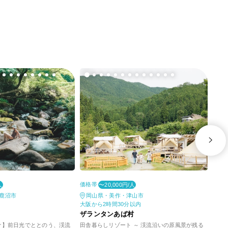
価格帯
価格
人
〜20,000円/人
鹿沼市
岡山県・美作・津山市
北
大阪から2時間30分以内
札幌
ザランタンあば村
ザラ
ナ】前日光でととのう、渓流
田舎暮らしリゾート ～ 渓流沿いの原風景が残る
【1