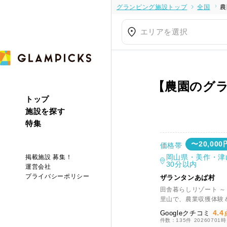
グランピング施設トップ
全国
農
エリアを選択
【農園のグ
トップ
施設を探す
特集
〜20,000
価格帯
岡山県・美作・津
掲載施設 募集！
30分以内
運営会社
プライバシーポリシー
ザランタンあば村
田舎暮らしリゾート ～
里山で、農業収獲体験
4.4
Googleクチコミ
件数：135件
20260701