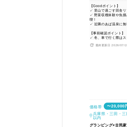
【Goodポイント】
✓ 里山で過ごす田舎リ
✓ 野菜収穫体験や魚
喫！
✓ 近隣のあば温泉に
【事前確認ポイント】
✓ 冬、車で行く際は
最終更新日 2026/07/2
〜20,000
価格帯
兵庫県・三田・三
以内
グランピング×古民家 