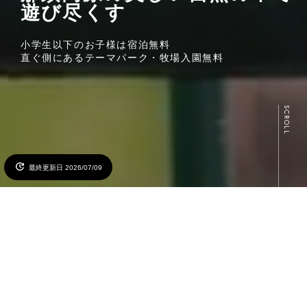
遊び尽くす
小学生以下のお子様は宿泊無料
直ぐ側にあるテーマパーク・牧場入園無料
SCROLL
最終更新日 2026/07/09
公式予約ページへ
公式サイトが最安値
REVIEW
Googleクチコミ
件数：2040件
2026/07時点
3.8点
Googleマップ
#TOWAピュアコテージ
Instagram投稿