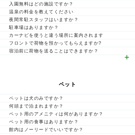
で
有料にて承っております。アーリーチェックイン（13:00 ご
入園無料はどの施設ですか？
※プランによって異なる場合がありますので、お部屋ページ
入室）6,600円（税込）／レイトチェックアウト（12:00 ご
那須ハイランドパークとりんどう湖ファミリー牧場の2施設
温泉の料金を教えてください
の詳細をご確認ください。
退室）お電話で事前にご予約ください。0287-78-1164
が入園無料になります。チェックイン日（終日）からチェッ
大人：650円／子供：400円 ※温泉付き客室にご宿泊のお
夜間常駐スタッフはいますか？
クアウト日（終日）までの滞在期間中にご利用いただきけま
客様は無料でご利用いただけます。
24時間フロントにスタッフが常駐しています。
駐車場はありますか？
す。（乗り物の割引引換券はフロントにてお渡しいたしま
無料の駐車場がございます。
カーナビを使うと違う場所に案内されます
す）
住所が広域なため、別荘地へ案内されてしまう場合がござい
フロントで荷物を預かってもらえますか?
ます。アクセスマップを参考にしていただくか、TOWAピュ
可能です。チェックイン前や、チェックアウト後でも受け付
宿泊前に荷物を送ることはできますか？
アコテージを設定し、向かう途中の看板をご参照くださいま
けております。
フロントにてお預かり致します。ご宿泊日とご予約者様名の
せ。
明記をお願い致します。
https://www.pure-cottages.jp/access
ペット
ペットは犬のみですか？
犬、猫、ウサギ、鳥などが宿泊可能です。ペット同伴可能な
何頭まで泊まれますか？
お部屋タイプでご予約ください。その他のペットに関しまし
頭数制限は設けておりません。
ペット用のアメニティは何がありますか？
ては、お問い合わせください。
客室内常備：ペットゲージ（中型犬サイズ）・お皿1セット
ペット用の食事はありますか？
（水用、ごはん用）
オプションにてワンちゃん用のお食事とケーキのご用意がご
館内はノーリードでいいですか？
※2頭目以降のお皿はご持参ください・トイレシート・お掃