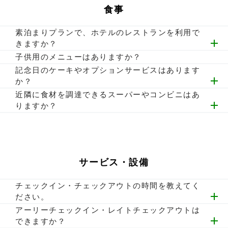
食事
認ください。
素泊まりプランで、ホテルのレストランを利用で
きますか？
ご利用可能です。
子供用のメニューはありますか？
ございます。客室ごとに選べるお食事が異なりますので、詳
記念日のケーキやオプションサービスはあります
細はお部屋ページをご確認ください。
か？
ケーキと花束のご用意がございます。下記ページよりご予約
近隣に食材を調達できるスーパーやコンビニはあ
ください。
りますか？
https://www.pure-cottages.jp/meal/aniversary
スーパー「ダイユー那須高原店」（車で約15分）がございま
す。また、施設内売店でも飲食物を販売しております。
サービス・設備
チェックイン・チェックアウトの時間を教えてく
ださい。
素泊まり：チェックイン16:00、チェックアウト10:00まで
アーリーチェックイン・レイトチェックアウトは
夕朝食付き：チェックイン15:00、チェックアウト10:00ま
できますか？