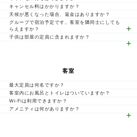
ご利用可能です。クレジットカード（VISA・MasterCard・
可能です。キャンセル待ち専用フォームからお申込みくださ
キャンセル料はかかりますか？
AMERICAN EXPRESS・JCB・Diners）をご利用いただけ
い。
当日：宿泊料金の８０％／前日 ：宿泊料金の２０％／９日
天候が悪くなった場合、返金はありますか？
ます。
https://www.pure-cottages.jp/waitinglist/?
前から２日前まで：宿泊料金の１０％
返金対応はいたしかねます。ご了承くださいませ。
グループで宿泊予定です。客室を隣同士にしても
予約時のオンライン決済や、客室でのスマート精算も可能で
c_plan_id=831&plan_id=8947&room_id=3657
※ご連絡なくご利用がない場合：１００％
らえますか？
す（一部の曜日限定）
※宿泊プランや日毎に、別途キャンセルポリシーが設定され
可能です。お電話でお気軽にお問い合わせください。
子供は部屋の定員に含まれますか？
ている場合があります。
3歳以上のお子様は、食事・寝具の有無にかかわらず、お部
屋の定員にカウントされます。
料金はプランごとに異なるため、詳しくは各プランの「お子
様料金について」をご確認ください。
客室
最大定員は何名ですか？
最大16名までご宿泊いただける貸別荘がございます。客室に
客室内にお風呂とトイレはついていますか？
より定員は異なりますので、お部屋の詳細ページをご確認く
貸別荘・コテージ・TRAIL CABINは客室内にございます。
Wi-Fiは利用できますか？
ださい。
※お部屋によってはシャワーブースの場合もあります。
客室によって異なりますので、お部屋の詳細ページをご確認
アメニティは何がありますか？
ください。
客室内：歯ブラシ＆歯磨き粉セット・タオル類
フロント（アメニティバー）：コットンセット／ボディタオ
ル／ヘアブラシ／シャワーキャップ／ヘアターバン
※客室によって異なりますので、詳細はお部屋ページをご確