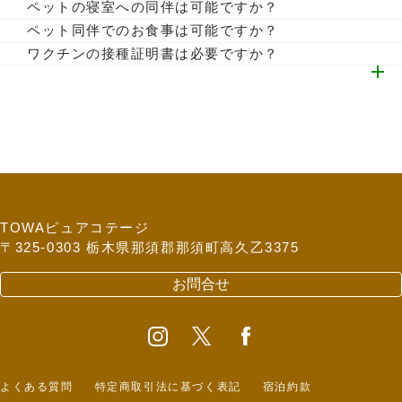
ざいます。
パブリックスペースではリードやキャリーバッグなどのご利
ペットの寝室への同伴は可能ですか？
除グッズ（コロコロ・クイックルワイパー）・わんちゃん用
用をお願いいたします。ペットが苦手な方もいらっしゃいま
寝室へのワンちゃんのご入室はできません。施設や寝具に汚
ペット同伴でのお食事は可能ですか？
ゴミ箱
すので、ご協力をお願いいたします。
損等が生じた場合、クリーニング・修理費用をご請求させて
ペット専用のお部屋では可能です。レストランは①朝食会場
ワクチンの接種証明書は必要ですか？
フロントでのお渡し：ウェットティッシュ・わんこ用おやつ
いただく場合があります。ご了承ください。
のル・ロージェ（テラス席） ②夕食のBBQ会場のみ可能
特に必要ありません。事前に施設ご利用にあたっての同意書
となります。
にご回答ください。ただし、ご旅行中に必要になる場合もあ
ると思いますので、念の為お持ちいただく事をオススメしま
す。
同意書：
https://www.nasuhai.co.jp/consent_about_dog/
TOWAピュアコテージ
〒325-0303 栃木県那須郡那須町高久乙3375
お問合せ
よくある質問
特定商取引法に基づく表記
宿泊約款