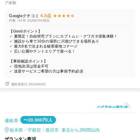
ア体験
4.5点
Googleクチコミ
件数：67件
20260701時点
【Goodポイント】
✓ 夏限定！自由研究プランにカブトムシ・クワガタ採集体験！
✓ 施設から車で10分の場所に川遊びできる場所あり
✓ 最大8名で泊まれる秘密基地コテージ
✓ 広い公園やテントエリアで遊べる！
【事前確認ポイント】
✓ 現地決済は現金不可
✓ 送迎サービスご希望の方は事前予約必須
最終更新日 2026/08/01
公式予約が最安値
〜20,000円/人
価格帯
栃木県・宇都宮・鹿沼市 東京から2時間以内
ザランタン鹿沼