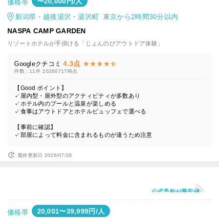
〜20,000円/人
価格帯
新潟県・越後湯沢・湯沢町 東京から2時間30分以内
NASPA CAMP GARDEN
リゾートホテルが手掛ける「じょんのびアウトドア体験」
4.3点
Googleクチコミ
件数：11件
20260717時点
【Good ポイント】
✓屋内型・屋外型のアクティビティが多数あり
✓ホテル内のプールと温泉が楽しめる
✓食事はアウトドアとホテルビュッフェで選べる
【事前に確認】
✓部屋によって料金に含まれるものが違うため注意
最終更新日 2026/07/28
公式予約が最安値
20,001〜39,999円/人
価格帯