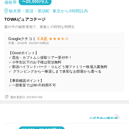
〜20,000円/人
価格帯
栃木県・那須・那須町 東京から3時間以内
TOWAピュアコテージ
森の中の秘密基地で、家族との特別な時間を
3.8点
Googleクチコミ
件数：2040件
20260709時点
【Goodポイント】
✓昆虫・カブトムシ採取ツアー受付中！
✓小学生以下のお子様は宿泊無料
✓那須ハイランドパーク・りんどう湖ファミリー牧場入園無料
✓ グランピングから一棟貸しまで多彩なお部屋から選べる
【事前確認ポイント】
✓一部客室ではWi-Fi利用不可
最終更新日 2026/07/09
公式予約が最安値