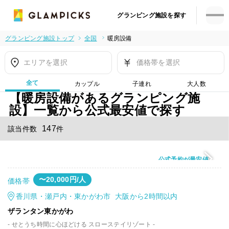
グランピング施設を探す
グランピング施設トップ
全国
暖房設備
エリアを選択
価格帯を選択
全て
カップル
子連れ
大人数
【暖房設備があるグランピング施
設】一覧から公式最安値で探す
147
該当件数
件
公式予約が最安値
〜20,000円/人
価格帯
香川県・瀬戸内・東かがわ市 大阪から2時間以内
ザランタン東かがわ
- せとうち時間に心ほどける スローステイリゾート -