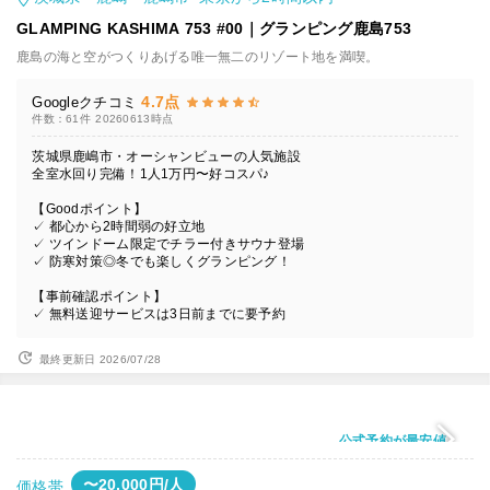
GLAMPING KASHIMA 753 #00｜グランピング鹿島753
鹿島の海と空がつくりあげる唯一無二のリゾート地を満喫。
4.7点
Googleクチコミ
件数：61件
20260613時点
茨城県鹿嶋市・オーシャンビューの人気施設
全室水回り完備！1人1万円〜好コスパ♪
【Goodポイント】
✓ 都心から2時間弱の好立地
✓ ツインドーム限定でチラー付きサウナ登場
✓ 防寒対策◎冬でも楽しくグランピング！
【事前確認ポイント】
✓ 無料送迎サービスは3日前までに要予約
最終更新日 2026/07/28
公式予約が最安値
〜20,000円/人
価格帯