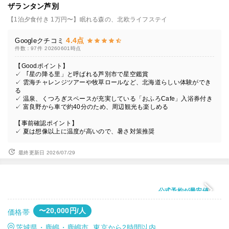
ザランタン芦別
【1泊夕食付き 1万円〜】眠れる森の、北欧ライフステイ
4.4点
Googleクチコミ
件数：97件
20260601時点
【Goodポイント】
✓ 「星の降る里」と呼ばれる芦別市で星空鑑賞
✓ 雲海チャレンジツアーや牧草ロールなど、北海道らしい体験ができ
る
✓ 温泉、くつろぎスペースが充実している「おふろCafe」入浴券付き
✓ 富良野から車で約40分のため、周辺観光も楽しめる
【事前確認ポイント】
✓ 夏は想像以上に温度が高いので、暑さ対策推奨
最終更新日 2026/07/29
公式予約が最安値
〜20,000円/人
価格帯
茨城県・鹿嶋・鹿嶋市 東京から2時間以内