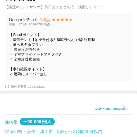
【渓流×テントサウナ】前日光でととのう、渓流リトリート
4.3点
Googleクチコミ
件数：171件
20260701時点
【Goodポイント】
✓皇帝テント:1泊夕食付き8,800円~/人（4名利用時）
✓選べる夕食プラン
✓ 温泉入浴券付き
✓ 全室プライベート焚き火付き
✓ 全室冷暖房完備
【事前確認ポイント】
✓ 近隣にスーパー無し
最終更新日 2026/08/01
公式予約が最安値
〜20,000円/人
価格帯
岡山県・美作・津山市 大阪から2時間30分以内