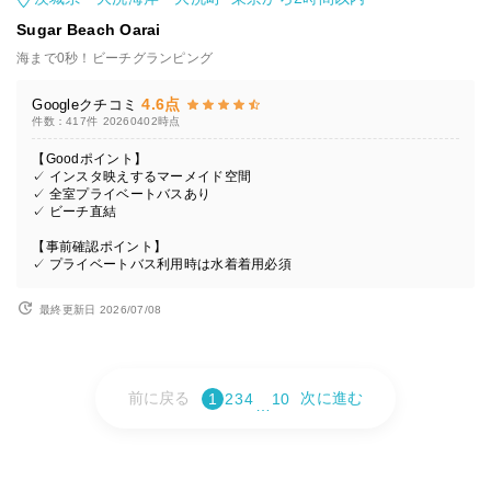
Sugar Beach Oarai
海まで0秒！ビーチグランピング
4.6点
Googleクチコミ
件数：417件
20260402時点
【Goodポイント】
✓ インスタ映えするマーメイド空間
✓ 全室プライベートバスあり
✓ ビーチ直結
【事前確認ポイント】
✓ プライベートバス利用時は水着着用必須
最終更新日 2026/07/08
前に戻る
次に進む
1
2
3
4
10
…