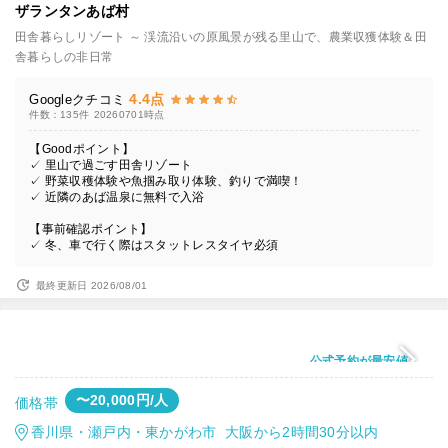
ザランタンあば村
田舎暮らしリゾート ～ 渓流沿いの原風景が残る里山で、農業収獲体験＆田
舎暮らしの非日常
4.4点
Googleクチコミ
件数：135件
20260701時点
【Goodポイント】
✓ 里山で過ごす田舎リゾート
✓ 野菜収穫体験や魚掴み取り体験、釣りで満喫！
✓ 近隣のあば温泉に無料で入浴
【事前確認ポイント】
✓ 冬、車で行く際はスタットレスタイヤ必須
最終更新日 2026/08/01
公式予約が最安値
〜20,000円/人
価格帯
香川県・瀬戸内・東かがわ市 大阪から2時間30分以内