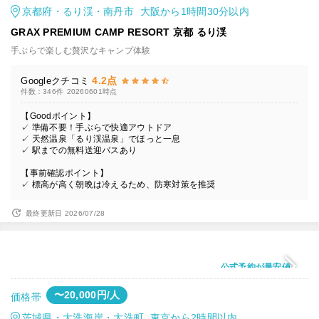
京都府・るり渓・南丹市 大阪から1時間30分以内
GRAX PREMIUM CAMP RESORT 京都 るり渓
手ぶらで楽しむ贅沢なキャンプ体験
4.2点
Googleクチコミ
件数：346件
20260601時点
【Goodポイント】
✓ 準備不要！手ぶらで快適アウトドア
✓ 天然温泉「るり渓温泉」でほっと一息
✓ 駅までの無料送迎バスあり
【事前確認ポイント】
✓ 標高が高く朝晩は冷えるため、防寒対策を推奨
最終更新日 2026/07/28
公式予約が最安値
〜20,000円/人
価格帯
茨城県・大洗海岸・大洗町 東京から2時間以内