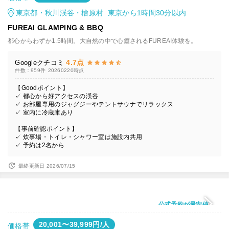
東京都・秋川渓谷・檜原村 東京から1時間30分以内
FUREAI GLAMPING & BBQ
都心からわずか1.5時間。大自然の中で心癒されるFUREAI体験を。
4.7点
Googleクチコミ
件数：959件
20260220時点
【Goodポイント】
✓ 都心から好アクセスの渓谷
✓ お部屋専用のジャグジーやテントサウナでリラックス
✓ 室内に冷蔵庫あり
【事前確認ポイント】
✓ 炊事場・トイレ・シャワー室は施設内共用
✓ 予約は2名から
最終更新日 2026/07/15
公式予約が最安値
20,001〜39,999円/人
価格帯