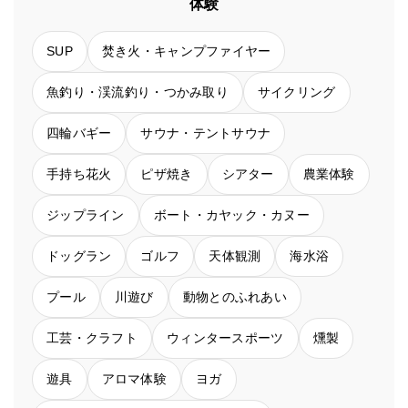
体験
SUP
焚き火・キャンプファイヤー
魚釣り・渓流釣り・つかみ取り
サイクリング
四輪バギー
サウナ・テントサウナ
手持ち花火
ピザ焼き
シアター
農業体験
ジップライン
ボート・カヤック・カヌー
ドッグラン
ゴルフ
天体観測
海水浴
プール
川遊び
動物とのふれあい
工芸・クラフト
ウィンタースポーツ
燻製
遊具
アロマ体験
ヨガ