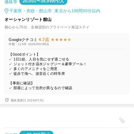
20,001〜39,999円/人
価格帯
千葉県・房総・館山市 東京から1時間30分以内
オーシャンリゾート館山
都心から70分、全棟貸切のプライベート海辺ステイ
4.7点
Googleクチコミ
件数：115件
20260501時点
【Goodポイント】
✓ 1日1組、人目を気にせず過ごせる
✓ ジェット付き温水ジャグジー＆豪華プール！
✓ 多くのアメニティをご用意
✓ 徒歩で海へ、波音近くの特等席
【事前に確認】
✓ 部屋によって住所が異なるので確認
最終更新日 2026/07/01