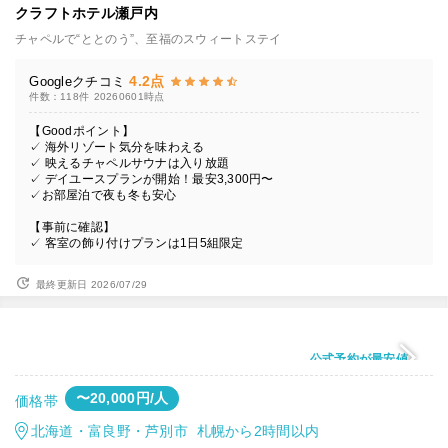
クラフトホテル瀬戸内
チャペルで“ととのう”、至福のスウィートステイ
4.2点
Googleクチコミ
件数：118件
20260601時点
【Goodポイント】
✓ 海外リゾート気分を味わえる
✓ 映えるチャペルサウナは入り放題
✓ デイユースプランが開始！最安3,300円〜
✓お部屋泊で夜も冬も安心
【事前に確認】
✓ 客室の飾り付けプランは1日5組限定
最終更新日 2026/07/29
公式予約が最安値
〜20,000円/人
価格帯
北海道・富良野・芦別市 札幌から2時間以内