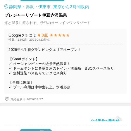
静岡県・赤沢・伊東市 東京から2時間以内
プレジャーリゾート伊豆赤沢温泉
海と温泉に癒される、伊豆のオールインワンリゾート
4.3点
Googleクチコミ
件数：1392件
20260423時点
2026年4月 新グランピングエリアオープン！
【Goodポイント】
✓ オーシャンビューの絶景天然温泉！
✓ ドームテントに各室専用のトイレ・洗面所・BBQスペースあり
✓ 無料送迎バスありでアクセス良好
【事前に確認】
✓ プール利用は中学生以上、水着必須
最終更新日 2026/07/27
公式予約が最安値