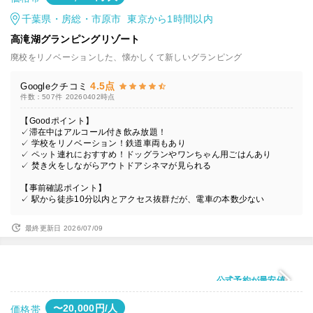
千葉県・房総・市原市 東京から1時間以内
高滝湖グランピングリゾート
廃校をリノベーションした、懐かしくて新しいグランピング
4.5点
Googleクチコミ
件数：507件
20260402時点
【Goodポイント】
✓滞在中はアルコール付き飲み放題！
✓ 学校をリノベーション！鉄道車両もあり
✓ ペット連れにおすすめ！ドッグランやワンちゃん用ごはんあり
✓ 焚き火をしながらアウトドアシネマが見られる
【事前確認ポイント】
✓ 駅から徒歩10分以内とアクセス抜群だが、電車の本数少ない
最終更新日 2026/07/09
公式予約が最安値
〜20,000円/人
価格帯