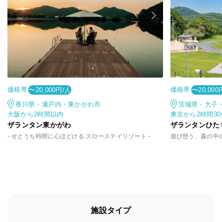
価格帯
価格帯
〜20,000円/人
〜20,000
香川県・瀬戸内・東かがわ市
茨城県・大子
大阪から2時間以内
東京から2時間3
ザランタン東かがわ
ザランタンひた
- せとうち時間に心ほどける スローステイリゾート -
施設タイプ