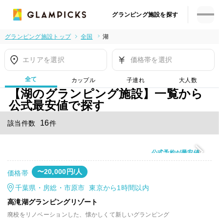
グランピング施設を探す
グランピング施設トップ
全国
湖
エリアを選択
価格帯を選択
全て
カップル
子連れ
大人数
【湖のグランピング施設】一覧から
公式最安値で探す
16
該当件数
件
公式予約が最安値
〜20,000円/人
価格帯
千葉県・房総・市原市 東京から1時間以内
高滝湖グランピングリゾート
廃校をリノベーションした、懐かしくて新しいグランピング