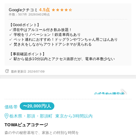
4.5点
Googleクチコミ
件数：507件
20260402時点
【Goodポイント】
✓滞在中はアルコール付き飲み放題！
✓ 学校をリノベーション！鉄道車両もあり
✓ ペット連れにおすすめ！ドッグランやワンちゃん用ごはんあり
✓ 焚き火をしながらアウトドアシネマが見られる
【事前確認ポイント】
✓ 駅から徒歩10分以内とアクセス抜群だが、電車の本数少ない
最終更新日 2026/07/09
公式予約が最安値
〜20,000円/人
価格帯
栃木県・那須・那須町 東京から3時間以内
TOWAピュアコテージ
森の中の秘密基地で、家族との特別な時間を