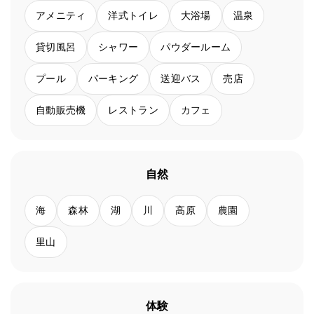
アメニティ
洋式トイレ
大浴場
温泉
貸切風呂
シャワー
パウダールーム
プール
パーキング
送迎バス
売店
自動販売機
レストラン
カフェ
自然
海
森林
湖
川
高原
農園
里山
体験