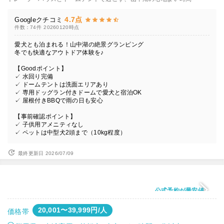
4.7点
Googleクチコミ
件数：74件
20260120時点
愛犬とも泊まれる！山中湖の絶景グランピング
冬でも快適なアウトドア体験を♪
【Goodポイント】
✓ 水回り完備
✓ ドームテントは洗面エリアあり
✓ 専用ドッグラン付きドームで愛犬と宿泊OK
✓ 屋根付きBBQで雨の日も安心
【事前確認ポイント】
✓ 子供用アメニティなし
✓ ペットは中型犬2頭まで（10kg程度）
最終更新日 2026/07/09
公式予約が最安値
20,001〜39,999円/人
価格帯