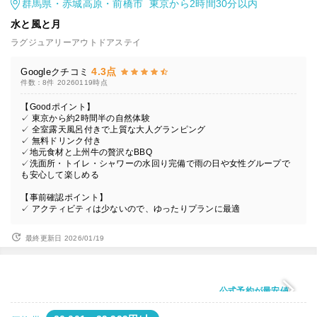
群馬県・赤城高原・前橋市 東京から2時間30分以内
水と風と月
ラグジュアリーアウトドアステイ
4.3点
Googleクチコミ
件数：8件
20260119時点
【Goodポイント】
✓ 東京から約2時間半の自然体験
✓ 全室露天風呂付きで上質な大人グランピング
✓ 無料ドリンク付き
✓地元食材と上州牛の贅沢なBBQ
✓洗面所・トイレ・シャワーの水回り完備で雨の日や女性グループで
も安心して楽しめる
【事前確認ポイント】
✓ アクティビティは少ないので、ゆったりプランに最適
最終更新日 2026/01/19
公式予約が最安値