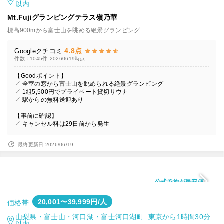
以内
Mt.Fujiグランピングテラス嶺乃華
標高900mから富士山を眺める絶景グランピング
4.8点
Googleクチコミ
件数：1045件
20260619時点
【Goodポイント】
✓ 全室の窓から富士山を眺められる絶景グランピング
✓ 1組5,500円でプライベート貸切サウナ
✓ 駅からの無料送迎あり
【事前に確認】
✓ キャンセル料は29日前から発生
最終更新日 2026/06/19
公式予約が最安値
20,001〜39,999円/人
価格帯
山梨県・富士山・河口湖・富士河口湖町 東京から1時間30分