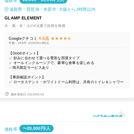
価格帯
滋賀県・琵琶湖・米原市 大阪から2時間以内
GLAMP ELEMENT
火・風・水・土の4元素で自然を体感
4.6点
Googleクチコミ
件数：298件
20260619時点
【Goodポイント】
✓ 好みに合わせて選べる豊富な部屋タイプ
✓ オールインクルーシブで、豪華な食事を楽しめる
✓雨天限定サービスあり
【事前確認ポイント】
✓ ロータステント・ホワイトドーム利用は、共有のトイレ＆シャワー
最終更新日 2026/06/19
公式予約が最安値
〜20,000円/人
価格帯