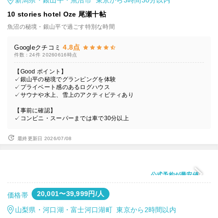
新潟県・銀山平・魚沼市 東京から3時間30分以内
10 stories hotel Oze 尾瀬十帖
魚沼の秘境・銀山平で過ごす特別な時間
4.8点
Googleクチコミ
件数：24件
20260616時点
【Good ポイント】
✓銀山平の秘境でグランピングを体験
✓プライベート感のあるログハウス
✓サウナや水上、雪上のアクティビティあり
【事前に確認】
✓コンビニ・スーパーまでは車で30分以上
最終更新日 2026/07/08
公式予約が最安値
20,001〜39,999円/人
価格帯
山梨県・河口湖・富士河口湖町 東京から2時間以内