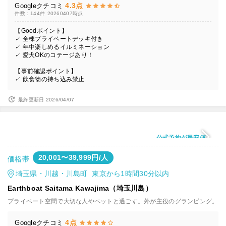
4.3点
Googleクチコミ
件数：144件
20260407時点
【Goodポイント】
✓ 全棟プライベートデッキ付き
✓ 年中楽しめるイルミネーション
✓ 愛犬OKのコテージあり！
【事前確認ポイント】
✓ 飲食物の持ち込み禁止
最終更新日 2026/04/07
公式予約が最安値
20,001〜39,999円/人
価格帯
埼玉県・川越・川島町 東京から1時間30分以内
Earthboat Saitama Kawajima（埼玉川島）
プライベート空間で大切な人やペットと過ごす。外が主役のグランピング。
4点
Googleクチコミ