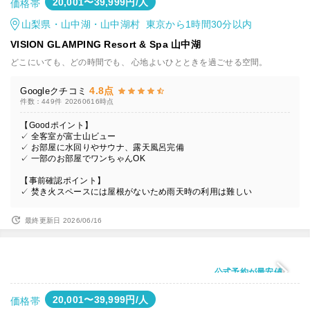
20,001〜39,999円/人
価格帯
山梨県・山中湖・山中湖村 東京から1時間30分以内
VISION GLAMPING Resort & Spa 山中湖
どこにいても、どの時間でも、 心地よいひとときを過ごせる空間。
4.8点
Googleクチコミ
件数：449件
20260616時点
【Goodポイント】
✓ 全客室が富士山ビュー
✓ お部屋に水回りやサウナ、露天風呂完備
✓ 一部のお部屋でワンちゃんOK
【事前確認ポイント】
✓ 焚き火スペースには屋根がないため雨天時の利用は難しい
最終更新日 2026/06/16
公式予約が最安値
20,001〜39,999円/人
価格帯