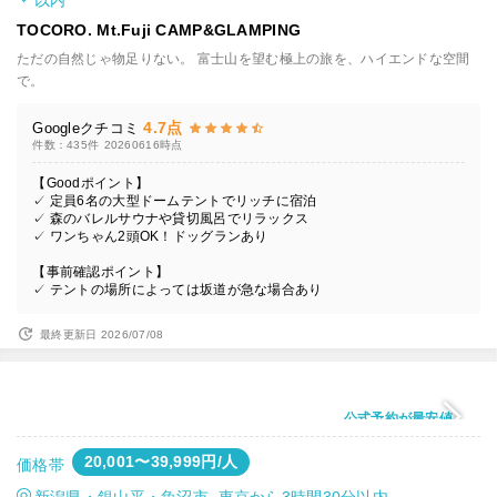
以内
TOCORO. Mt.Fuji CAMP&GLAMPING
ただの自然じゃ物足りない。 富士山を望む極上の旅を、ハイエンドな空間
で。
4.7点
Googleクチコミ
件数：435件
20260616時点
【Goodポイント】
✓ 定員6名の大型ドームテントでリッチに宿泊
✓ 森のバレルサウナや貸切風呂でリラックス
✓ ワンちゃん2頭OK！ドッグランあり
【事前確認ポイント】
✓ テントの場所によっては坂道が急な場合あり
最終更新日 2026/07/08
公式予約が最安値
20,001〜39,999円/人
価格帯