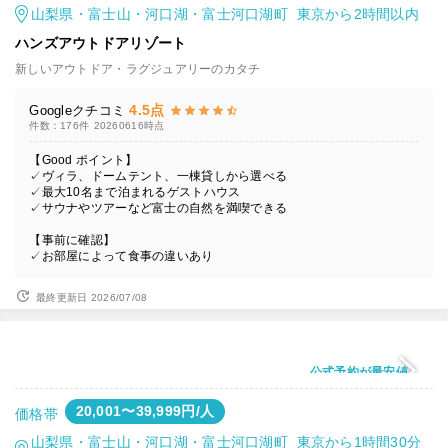
山梨県・富士山・河口湖・富士河口湖町 東京から2時間以内
ハンズアウトドアリゾート
新しいアウトドア・ラグジュアリーのカタチ
4.5点
Googleクチコミ
件数：176件
20260616時点
【Good ポイント】
✓ヴィラ、ドームテント、一棟貸しから選べる
✓最大10名まで泊まれるゲストハウス
✓サウナやツアーなど富士の自然を満喫できる
【事前に確認】
✓お部屋によって食事の違いあり
最終更新日 2026/07/08
公式予約が最安値
20,001〜39,999円/人
価格帯
山梨県・富士山・河口湖・富士河口湖町 東京から1時間30分