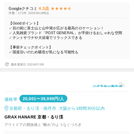
4.3点
Googleクチコミ
件数：172件
20260616時点
【Goodポイント】
✓目の前に富士山と山中湖が広がる最高のロケーション！
✓人気雑貨ブランド「POST GENERAL」が手掛けるおしゃれな空間
✓テントサウナや大浴場でリラックスできる
【事前チェックポイント】
✓国道沿いのため騒音が気になる可能性も
最終更新日 2026/07/08
公式予約が最安値
20,001〜39,999円/人
価格帯
京都府・るり渓・南丹市 大阪から1時間30分以内
GRAX HANARE 京都・るり渓
アウトドアの開放感と “離れ”のようなくつろぎ