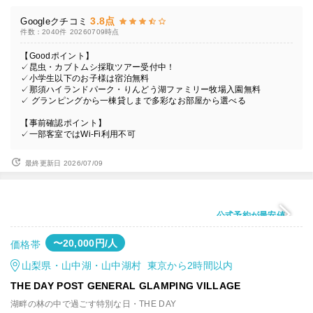
3.8点
Googleクチコミ
件数：2040件
20260709時点
【Goodポイント】
✓昆虫・カブトムシ採取ツアー受付中！
✓小学生以下のお子様は宿泊無料
✓那須ハイランドパーク・りんどう湖ファミリー牧場入園無料
✓ グランピングから一棟貸しまで多彩なお部屋から選べる
【事前確認ポイント】
✓一部客室ではWi-Fi利用不可
最終更新日 2026/07/09
公式予約が最安値
〜20,000円/人
価格帯
山梨県・山中湖・山中湖村 東京から2時間以内
THE DAY POST GENERAL GLAMPING VILLAGE
湖畔の林の中で過ごす特別な日・THE DAY