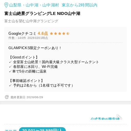
山梨県・山中湖・山中湖村 東京から2時間以内
富士山絶景グランピングLE NIDO山中湖
富士山を望む山中湖グランピング
4.6点
Googleクチコミ
件数：140件
20260201時点
GLAMPICKS限定クーポンあり！
【Goodポイント】
✓ 全室富士山絶景！国内最大級クラス大型ドームテント
✓ 各部屋に水回り、Wi-Fi完備
✓車で5分の距離に温泉
【事前確認ポイント】
✓ 予約は2名から（1名様では不可です）
最終更新日 2026/06/29
公式予約が最安値
20,001〜39,999円/人