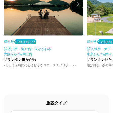
価格帯
価格帯
〜20,000円/人
〜20,000
香川県・瀬戸内・東かがわ市
茨城県・大子
大阪から2時間以内
東京から2時間3
ザランタン東かがわ
ザランタンひた
- せとうち時間に心ほどける スローステイリゾート -
施設タイプ