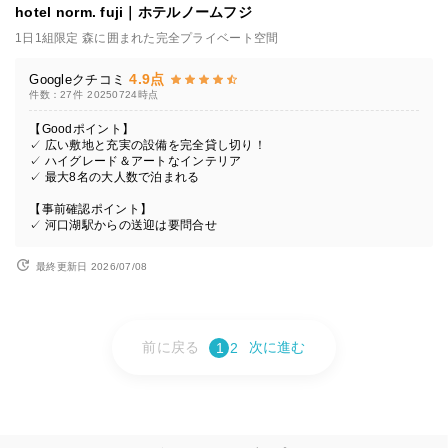
hotel norm. fuji｜ホテルノームフジ
1日1組限定 森に囲まれた完全プライベート空間
4.9点
Googleクチコミ
件数：27件
20250724時点
【Goodポイント】
✓ 広い敷地と充実の設備を完全貸し切り！
✓ ハイグレード＆アートなインテリア
✓ 最大8名の大人数で泊まれる
【事前確認ポイント】
✓ 河口湖駅からの送迎は要問合せ
最終更新日 2026/07/08
前に戻る
次に進む
1
2