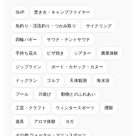
SUP
焚き火・キャンプファイヤー
魚釣り・渓流釣り・つかみ取り
サイクリング
四輪バギー
サウナ・テントサウナ
手持ち花火
ピザ焼き
シアター
農業体験
ジップライン
ボート・カヤック・カヌー
ドッグラン
ゴルフ
天体観測
海水浴
プール
川遊び
動物とのふれあい
工芸・クラフト
ウィンタースポーツ
燻製
遊具
アロマ体験
ヨガ
その他 ウォーター・マリンスポーツ