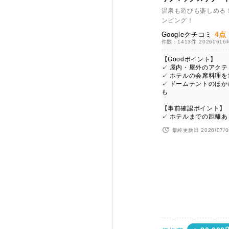
温泉も遊びも楽しめる
ンピング！
4点
Googleクチコミ
件数：1413件
2026061
【Goodポイント】
✓ 屋内・屋外のアク
✓ ホテルの会席料理を
✓ ドームテントのほ
も
【事前確認ポイント】
✓ ホテルまでの距離あ
最終更新日 2026/07/0