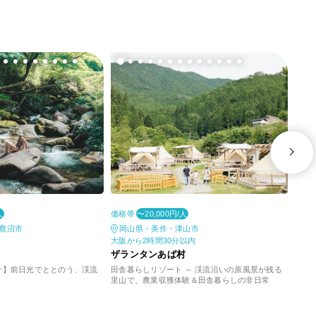
価格帯
価格
人
〜20,000円/人
鹿沼市
岡山県・美作・津山市
佐
大阪から2時間30分以内
博多
ザランタンあば村
ザラ
ナ】前日光でととのう、渓流
田舎暮らしリゾート ～ 渓流沿いの原風景が残る
博多
里山で、農業収獲体験＆田舎暮らしの非日常
トに