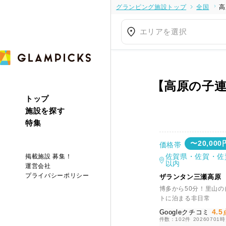
グランピング施設トップ
全国
高
エリアを選択
【高原の子
トップ
施設を探す
特集
〜20,000
価格帯
佐賀県・佐賀・佐
掲載施設 募集！
以内
運営会社
プライバシーポリシー
ザランタン三瀬高原
博多から50分！里山の
トに泊まる非日常
4.5
Googleクチコミ
件数：102件
20260701