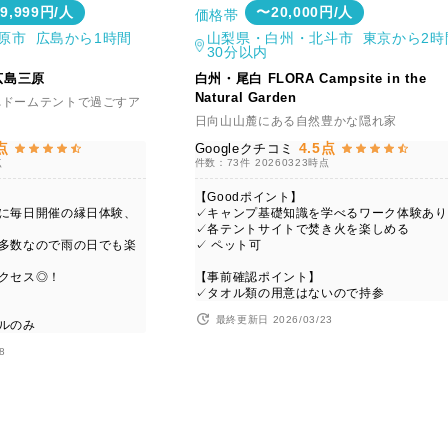
39,999円/人
〜20,000円/人
価格帯
原市 広島から1時間
山梨県・白州・北斗市 東京から2時
30分以内
広島三原
白州・尾白 FLORA Campsite in the
Natural Garden
れドームテントで過ごすア
日向山山麓にある自然豊かな隠れ家
点
4.5点
Googleクチコミ
点
件数：73件
20260323時点
【Goodポイント】
トに毎日開催の縁日体験、
✓キャンプ基礎知識を学べるワーク体験あり
✓各テントサイトで焚き火を楽しめる
ィ多数なので雨の日でも楽
✓ ペット可
アクセス◎！
【事前確認ポイント】
✓タオル類の用意はないので持参
最終更新日 2026/03/23
ルのみ
8