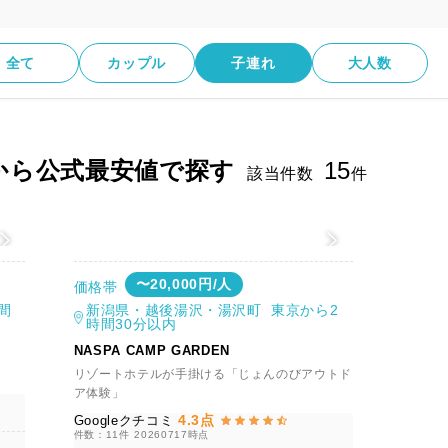
全て
カップル
子連れ
大人数
から公式最安値で探す
15
該当件数
件
値
〜20,000円/人
価格帯
間
新潟県・越後湯沢・湯沢町 東京から2
時間30分以内
NASPA CAMP GARDEN
リゾートホテルが手掛ける「じょんのびアウトド
ア体験」
4.3点
Googleクチコミ
件数：11件
20260717時点