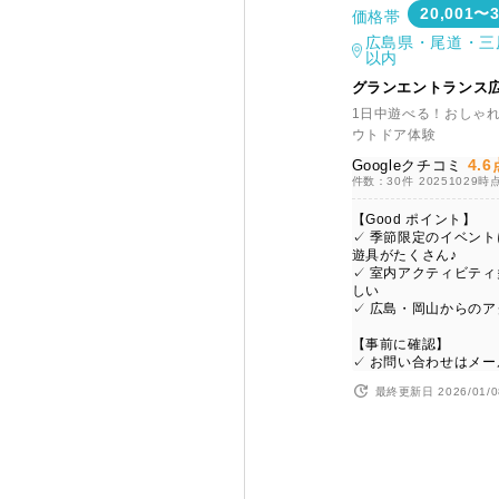
20,001〜
価格帯
広島県・尾道・三
以内
グランエントランス
1日中遊べる！おしゃ
ウトドア体験
4.6
Googleクチコミ
件数：30件
20251029時
【Good ポイント】
✓ 季節限定のイベン
遊具がたくさん♪
✓ 室内アクティビテ
しい
✓ 広島・岡山からの
【事前に確認】
✓ お問い合わせはメー
最終更新日 2026/01/0