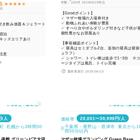
件数：106件
20260613時点
点
時点
【Goodポイント】
✓ マザー牧場の入場券付き
✓ 動物ふれあい体験が豊富
付き飲み放題＆ジェラート
✓ すべり台やボルダリング付きなど子供が
個性豊かなお部屋あり
宿泊
るキッズエリアあり
【事前確認ポイント】
✓ 寝具はセミダブル2台、追加の寝具は寝袋
ュラフ）
注意
✓ シャワー、トイレ棟は徒歩で1~3分 ※
9
ージタイプは風呂、トイレ完備
最終更新日 2026/06/13
公式予約が最安値
公式予約が最安
円/人
20,001〜39,999円/人
価格帯
町 札幌から3時間30
千葉県・鹿野山・君津市 東京から1
間30分以内
函館 グリーンピア大沼
マザー牧場グランピング Green Base