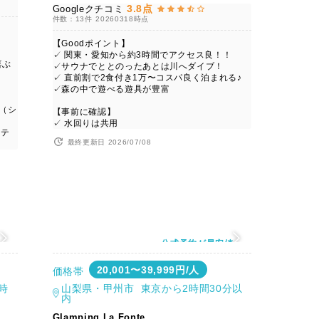
3.8点
Googleクチコミ
件数：13件
20260318時点
【Goodポイント】
✓ 関東・愛知から約3時間でアクセス良！！
喜ぶ
✓サウナでととのったあとは川へダイブ！
✓ 直前割で2食付き1万〜コスパ良く泊まれる♪
✓森の中で遊べる遊具が豊富
（シ
【事前に確認】
✓ 水回りは共用
コテ
最終更新日 2026/07/08
値
公式予約が最安値
20,001〜39,999円/人
価格帯
時
山梨県・甲州市 東京から2時間30分以
内
Glamping La Fonte