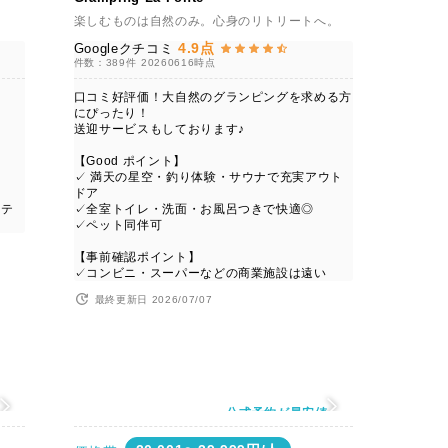
楽しむものは自然のみ。心身のリトリートへ。
4.9点
Googleクチコミ
件数：389件
20260616時点
口コミ好評価！大自然のグランピングを求める方
にぴったり！
送迎サービスもしております♪
【Good ポイント】
✓ 満天の星空・釣り体験・サウナで充実アウト
ドア
コテ
✓全室トイレ・洗面・お風呂つきで快適◎
✓ペット同伴可
【事前確認ポイント】
✓コンビニ・スーパーなどの商業施設は遠い
最終更新日 2026/07/07
値
公式予約が最安値