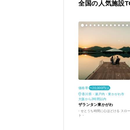
全国の人気施設TO
価格帯
〜20,000円/人
香川県・瀬戸内・東かがわ市
大阪から2時間以内
ザランタン東かがわ
- せとうち時間に心ほどける スロ
ト -