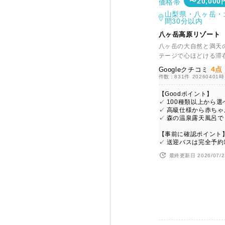
〜20,000
価格帯
山梨県・八ヶ岳・
間30分以内
八ヶ岳高原リゾート
八ヶ岳の大自然と満天
テージで心ほどける滞
4点
Googleクチコミ
件数：831件
20260401
【Goodポイント】
✓ 100種類以上から
✓ 高級仕様から赤ち
✓ 森の温泉露天風呂
【事前に確認ポイント
✓ 送迎バスは完全予約
最終更新日 2026/07/2