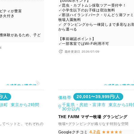
【Goodポイント】
✓昆虫・カブトムシ採取ツアー受付中！
✓小学生以下のお子様は宿泊無料
ィビティが豊富
✓那須ハイランドパーク・りんどう湖ファミ
焚き火付き
牧場入園無料
✓ グランピングから一棟貸しまで多彩なお
から選べる
収穫体験があるため、子ど
【事前確認ポイント】
✓一部客室ではWi-Fi利用不可
4
最終更新日 2026/07/09
公式予約が最安値
公式予約が最安
円/人
20,001〜39,999円/人
価格帯
須町 東京から2時間
千葉県・房総・富津市 東京から1時
30分以内
THE FARM マザー牧場 グランピング
してペットと。それぞれの
牧場×グランピングが織りなす特別な空間
4.2点
Googleクチコミ