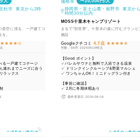
円/人
〜20,000円/人
価格帯
北杜市 東京から2時
静岡県・富士山麓・裾野市 東京から
時間30分以内
MOSS十里木キャンプリゾート
の星空に浸る、一戸建てコ
まるで”別世界”。十里木の森に佇むグランピ
在を。
施設
4.7点
Googleクチコミ
時点
件数：84件
20260616時点
【Good ポイント】
選べる一戸建てコテージ
✓バレルサウナと無料で入浴できる温泉
ゃん連れまでニーズに合う
✓ ドリンクインクルーシブ&野菜マルシェ
でリラックス
✓ ワンちゃんOK！ミニドッグラン付き
】
【事前に確認】
制
✓ 2月に冬期休暇あり
1
最終更新日 2026/06/16
公式予約が最安値
公式予約が最安