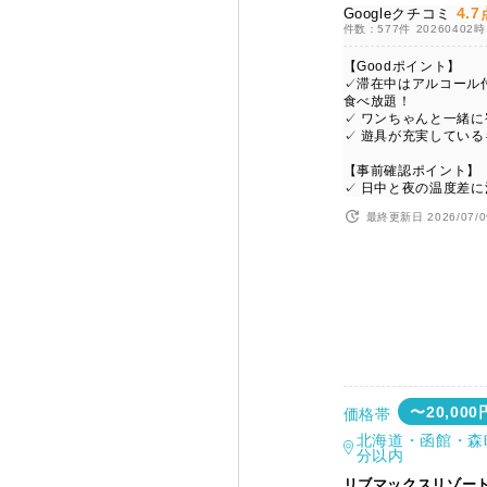
4.7
Googleクチコミ
件数：577件
20260402
【Goodポイント】
✓滞在中はアルコール
食べ放題！
✓ ワンちゃんと一緒に
✓ 遊具が充実してい
【事前確認ポイント】
✓ 日中と夜の温度差に
最終更新日 2026/07/0
〜20,000
価格帯
北海道・函館・森
分以内
リブマックスリゾート