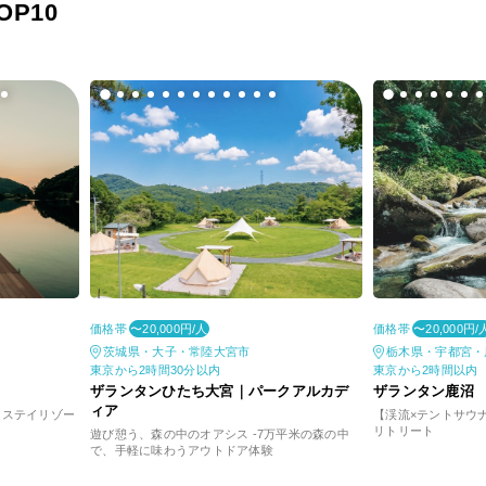
P10
価格帯
価格帯
〜20,000円/人
〜20,000円/
茨城県・大子・常陸大宮市
栃木県・宇都宮・
東京から2時間30分以内
東京から2時間以内
ザランタンひたち大宮｜パークアルカデ
ザランタン鹿沼
ィア
ーステイリゾー
【渓流×テントサウ
リトリート
遊び憩う、森の中のオアシス -7万平米の森の中
で、手軽に味わうアウトドア体験