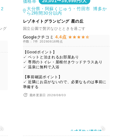
20,001〜39,999円/人
価格帯
2
大分県・阿蘇くじゅう・竹田市 博多か
ら2時間30分以内
レゾネイトグランピング 星の丘
ング
国立公園で贅沢なひとときを過ごす
4.4点
Googleクチコミ
件数：7件
20260616時点
【Goodポイント】
✓ ペットと泊まれるお部屋あり
✓ 専用のトイレ・屋根付きウッドテラスあり
✓ 温泉に無料で入浴
【事前確認ポイント】
✓ 近隣にお店がないので、必要なものは事前に
準備する
最終更新日 2026/08/03
値
公式予約が最安値