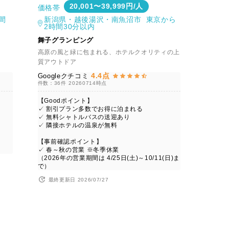
20,001〜39,999円/人
価格帯
間
新潟県・越後湯沢・南魚沼市 東京から
2時間30分以内
舞子グランピング
高原の風と緑に包まれる、ホテルクオリティの上
質アウトドア
4.4点
Googleクチコミ
件数：36件
20260714時点
【Goodポイント】
✓ 割引プラン多数でお得に泊まれる
✓ 無料シャトルバスの送迎あり
✓ 隣接ホテルの温泉が無料
【事前確認ポイント】
✓ 春～秋の営業 ※冬季休業
（2026年の営業期間は 4/25日(土)～10/11(日)ま
で）
最終更新日 2026/07/27