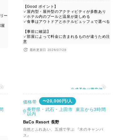
【Good ポイント】
✓屋内型・屋外型のアクティビティが多数あり
リー
✓ホテル内のプールと温泉が楽しめる
✓食事はアウトドアとホテルビュッフェで選べる
部屋
【事前に確認】
✓部屋によって料金に含まれるものが違うため注
意
最終更新日 2026/07/28
値
公式予約が最安値
〜20,000円/人
価格帯
間
長野県・武石・上田市 東京から3時間
以内
BaCo Resort 長野
自然とふれあい、五感で学ぶ 『水のキャンパ
ス』