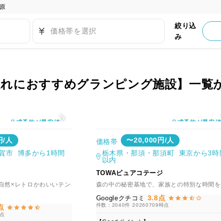
原
絞り込
価格帯を選択
み
連れにおすすめグランピング施設】一覧
公式予約が最安値
公式予約が最安
円/人
〜20,000円/人
価格帯
賀市 博多から1時間
栃木県・那須・那須町 東京から3時
以内
TOWAピュアコテージ
自然×レトロかわいいテン
森の中の秘密基地で、家族との特別な時間を
3.8点
Googleクチコミ
件数：2040件
20260709時点
点
時点