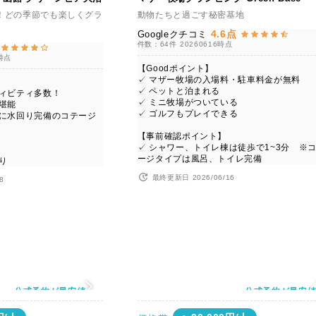
！どの季節でも楽しくグラ
動物たちと過ごす秘密基地
4.6点
Googleクチコミ
件数：64件
20260616時点
6時点
【Goodポイント】
✓ マザー牧場の入場料・駐車料金が無料
✓ ペットと泊まれる
ティビティ多数！
✓ ミニ牧場がついている
堪能
✓ ゴルフもプレイできる
かに水回り完備のコテージ
【事前確認ポイント】
✓ シャワー、トイレ棟は徒歩で1~3分 ※
ージタイプは風呂、トイレ完備
り
最終更新日 2026/06/16
8
公式予約が最安値
公式予約が最安