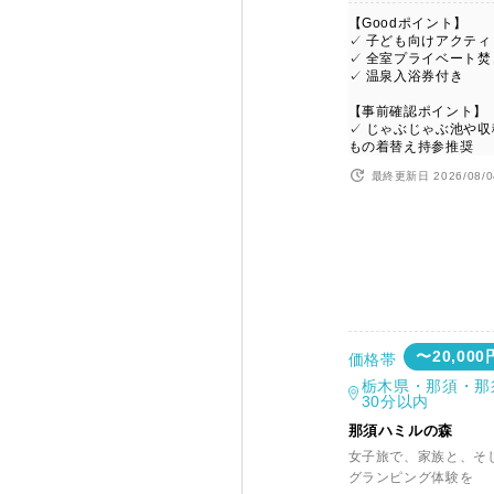
【Goodポイント】
✓ 子ども向けアクテ
✓ 全室プライベート
✓ 温泉入浴券付き
【事前確認ポイント】
✓ じゃぶじゃぶ池や
もの着替え持参推奨
最終更新日 2026/08/0
〜20,000
価格帯
栃木県・那須・那
30分以内
那須ハミルの森
女子旅で、家族と、そ
グランピング体験を