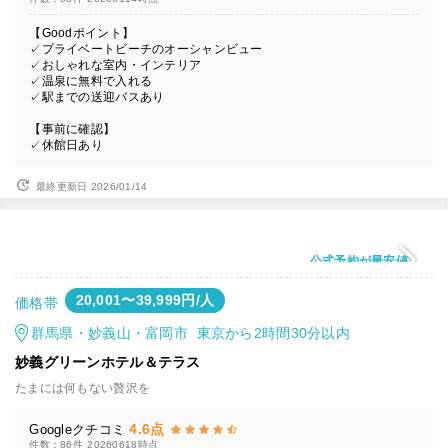
【Goodポイント】
✓プライベートビーチのオーシャンビュー
✓おしゃれな室内・インテリア
✓温泉に無料で入れる
✓駅までの送迎バスあり
【事前に確認】
✓休館日あり
最終更新日 2026/01/14
公式予約が最安値
20,001〜39,999円/人
価格帯
群馬県・妙義山・富岡市 東京から2時間30分以内
妙義グリーンホテル＆テラス
たまには何もない贅沢を
4.6点
Googleクチコミ
件数：86件
20260618時点