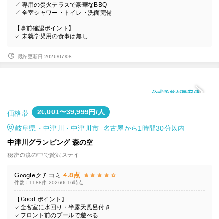
✓ 専用の焚火テラスで豪華なBBQ
✓ 全室シャワー・トイレ・洗面完備
【事前確認ポイント】
✓ 未就学児用の食事は無し
最終更新日 2026/07/08
公式予約が最安値
20,001〜39,999円/人
価格帯
岐阜県・中津川・中津川市 名古屋から1時間30分以内
中津川グランピング 森の空
秘密の森の中で贅沢ステイ
4.8点
Googleクチコミ
件数：1188件
20260616時点
【Good ポイント】
✓全客室に水回り・半露天風呂付き
✓フロント前のプールで遊べる