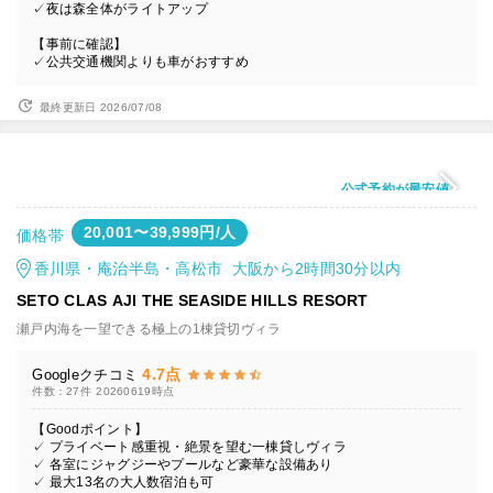
✓夜は森全体がライトアップ
【事前に確認】
✓公共交通機関よりも車がおすすめ
最終更新日 2026/07/08
公式予約が最安値
20,001〜39,999円/人
価格帯
香川県・庵治半島・高松市 大阪から2時間30分以内
SETO CLAS AJI THE SEASIDE HILLS RESORT
瀬戸内海を一望できる極上の1棟貸切ヴィラ
4.7点
Googleクチコミ
件数：27件
20260619時点
【Goodポイント】
✓ プライベート感重視・絶景を望む一棟貸しヴィラ
✓ 各室にジャグジーやプールなど豪華な設備あり
✓ 最大13名の大人数宿泊も可