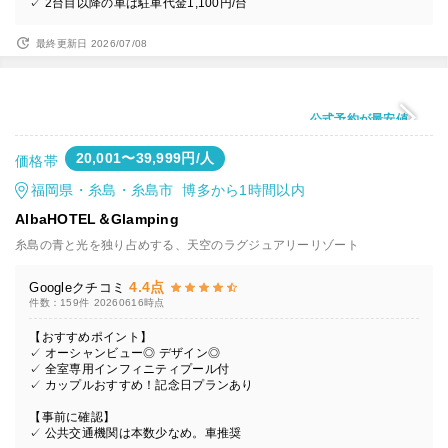
✓ 2台目以降の車は駐車代金1,100円/台
最終更新日 2026/07/08
公式予約が最安値
20,001〜39,999円/人
価格帯
福岡県・糸島・糸島市 博多から1時間以内
AlbaHOTEL＆Glamping
糸島の青と光を独り占めする、天空のラグジュアリーリゾート
4.4点
Googleクチコミ
件数：159件
20260616時点
【おすすめポイント】
✓ オーシャンビュー◎ デザイン◎
✓ 全室専用インフィニティプール付
✓ カップルおすすめ！記念日プランあり
【事前に確認】
✓ 公共交通機関は本数少なめ。車推奨