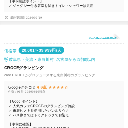
【事前確認ポイント】
✓ ジャグジー付き客室を除きトイレ・シャワーは共用
最終更新日 2026/06/19
公式予約が最安値
20,001〜39,999円/人
価格帯
岐阜県・美濃・東白川村 名古屋から2時間以内
CROCEグランピング
cafe CROCEがプロデュースする東白川村のグランピング
4.6点
Googleクチコミ
件数：93件
20260616時点
【Good ポイント】
✓ 人気カフェCROCEのグランピング施設
✓ 東濃ヒノキを使用したバレルサウナ
✓ バス停まではトゥクトゥクでお迎え
【事前に確認】