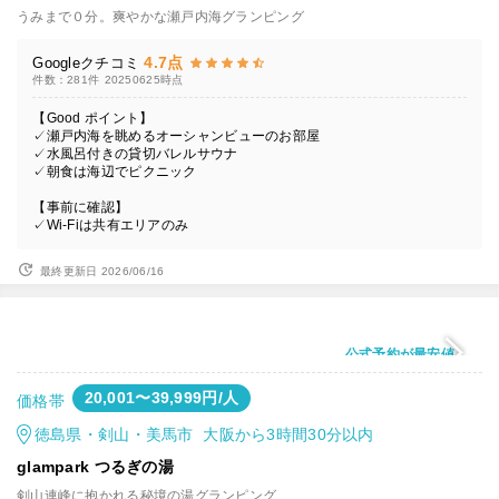
うみまで０分。爽やかな瀬戸内海グランピング
4.7点
Googleクチコミ
件数：281件
20250625時点
【Good ポイント】
✓瀬戸内海を眺めるオーシャンビューのお部屋
✓水風呂付きの貸切バレルサウナ
✓朝食は海辺でピクニック
【事前に確認】
✓Wi-Fiは共有エリアのみ
最終更新日 2026/06/16
公式予約が最安値
20,001〜39,999円/人
価格帯
徳島県・剣山・美馬市 大阪から3時間30分以内
glampark つるぎの湯
剣山連峰に抱かれる秘境の湯グランピング