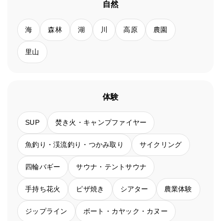
自然
海
森林
湖
川
高原
農園
里山
体験
SUP
焚き火・キャンプファイヤー
魚釣り・渓流釣り・つかみ取り
サイクリング
四輪バギー
サウナ・テントサウナ
手持ち花火
ピザ焼き
シアター
農業体験
ジップライン
ボート・カヤック・カヌー