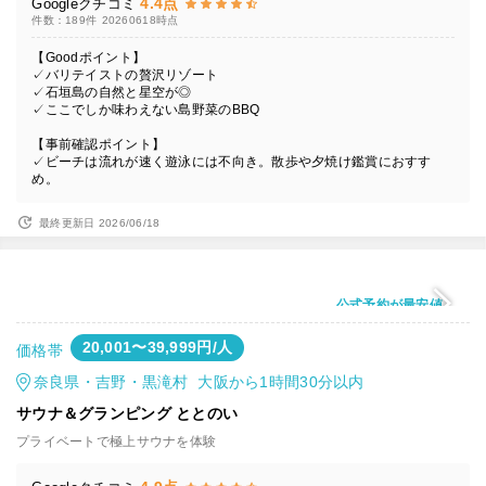
4.4点
Googleクチコミ
件数：189件
20260618時点
【Goodポイント】
✓バリテイストの贅沢リゾート
✓石垣島の自然と星空が◎
✓ここでしか味わえない島野菜のBBQ
【事前確認ポイント】
✓ビーチは流れが速く遊泳には不向き。散歩や夕焼け鑑賞におすす
め。
最終更新日 2026/06/18
公式予約が最安値
20,001〜39,999円/人
価格帯
奈良県・吉野・黒滝村 大阪から1時間30分以内
サウナ＆グランピング ととのい
プライベートで極上サウナを体験