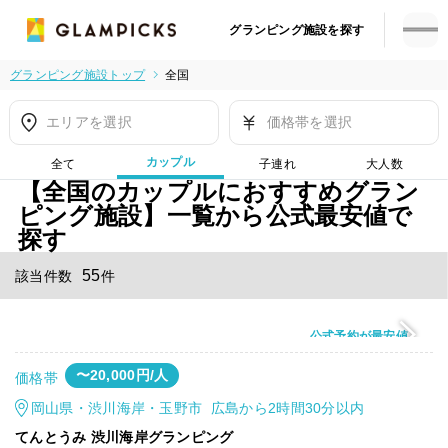
グランピング施設を探す
グランピング施設トップ
全国
エリアを選択
価格帯を選択
カップル
全て
子連れ
大人数
【全国のカップルにおすすめグラン
ピング施設】一覧から公式最安値で
探す
55
該当件数
件
公式予約が最安値
〜20,000円/人
価格帯
岡山県・渋川海岸・玉野市 広島から2時間30分以内
てんとうみ 渋川海岸グランピング