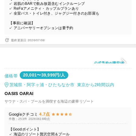
✓ 岩肌のBARで飲み放題含むインクルーシブ
✓ ReFaアメニティ・カップルプランあり
✓ 全室バス・トイレ付き、ジャグジー付きのお部屋も
【事前に確認】
✓ アニバーサリーオプションは要予約
最終更新日 2026/07/08
公式予約が最安値
20,001〜39,999円/人
価格帯
茨城県・阿字ヶ浦・ひたちなか市 東京から2時間以内
OASIS OARAI
サウナ・スパ・プールを満喫する海辺の豪華リゾート
4.7点
Googleクチコミ
件数：253件
20260616時点
【Goodポイント】
✓ 海辺のリゾート贅沢空間＆プール