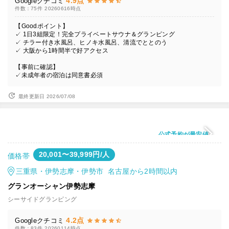
4.9点
Googleクチコミ
件数：75件
20260616時点
【Goodポイント】
✓ 1日3組限定！完全プライベートサウナ＆グランピング
✓ チラー付き水風呂、ヒノキ水風呂、清流でととのう
✓ 大阪から1時間半で好アクセス
【事前に確認】
✓未成年者の宿泊は同意書必須
最終更新日 2026/07/08
公式予約が最安値
20,001〜39,999円/人
価格帯
三重県・伊勢志摩・伊勢市 名古屋から2時間以内
グランオーシャン伊勢志摩
シーサイドグランピング
4.2点
Googleクチコミ
件数：83件
20260114時点