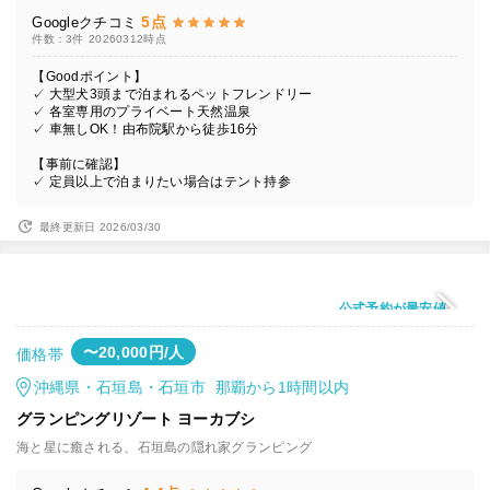
5点
Googleクチコミ
件数：3件
20260312時点
【Goodポイント】
✓ 大型犬3頭まで泊まれるペットフレンドリー
✓ 各室専用のプライベート天然温泉
✓ 車無しOK！由布院駅から徒歩16分
【事前に確認】
✓ 定員以上で泊まりたい場合はテント持参
最終更新日 2026/03/30
公式予約が最安値
〜20,000円/人
価格帯
沖縄県・石垣島・石垣市 那覇から1時間以内
グランピングリゾート ヨーカブシ
海と星に癒される、石垣島の隠れ家グランピング