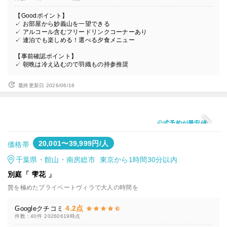
【Goodポイント】
✓ お部屋から妙義山を一望できる
✓ アルコール含むフリードリンクコーナーあり
✓ 連泊でも楽しめる！選べる夕食メニュー
【事前確認ポイント】
✓ 朝晩は冷え込むので羽織もの持参推奨
最終更新日 2026/06/18
公式予約が最安値
20,001〜39,999円/人
価格帯
千葉県・館山・南房総市 東京から1時間30分以内
別庭「 雫花 」
贅を極めたプライベートヴィラで大人の時間を
4.2点
Googleクチコミ
件数：40件
20260619時点