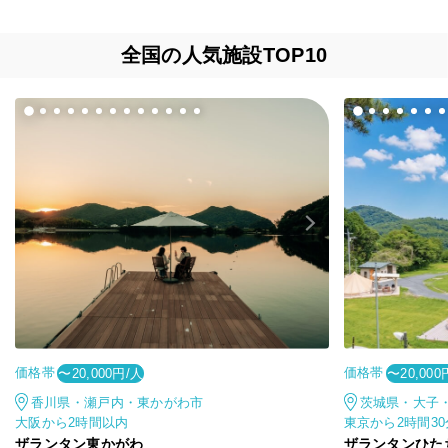
全国の人気施設TOP10
価格帯
価格帯
〜20,000円/人
〜20,000
香川県・瀬戸内・東かがわ市
茨城県・大子
大阪から2時間以内
東京から2時間3
ザランタン東かがわ
ザランタンひた