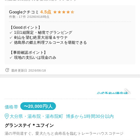
4.5点
Googleクチコミ
件数：17件
20260618時点
【Goodポイント】
✓ 1日1組限定・秘境でグランピング
✓ 剣山を望む絶景大浴場＆サウナ
✓ 徳島県の郷土料理フルコースを堪能できる
【事前確認ポイント】
✓ 現地の支払いは現金のみ
最終更新日 2026/06/18
公式予約が最安値
〜20,000円/人
価格帯
大分県・湯布院・湯布院町 博多から1時間30分以内
グランステイ＊ユフイン
湯の坪街道すぐ。愛犬たちと由布岳を臨むトレーラーハウスコテージ