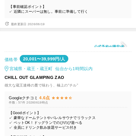
【事前確認ポイント】
✓ 近隣にスーパーは無し。事前に準備して行く
最終更新日 2026/06/19
公式予約が最安値
20,001〜39,999円/人
価格帯
宮城県・蔵王・蔵王町 仙台から1時間以内
CHILL OUT GLAMPING ZAO
雄大な蔵王連峰の麓で味わう、極上の“チル”
4.6点
Googleクチコミ
件数：57件
20260619時点
【Goodポイント】
✓ 豪華なドームテントやバレルサウナでリラックス
✓ ペットOK！ドッグランでのびのび遊べる
✓ 全員にドリンク飲み放題サービス付き