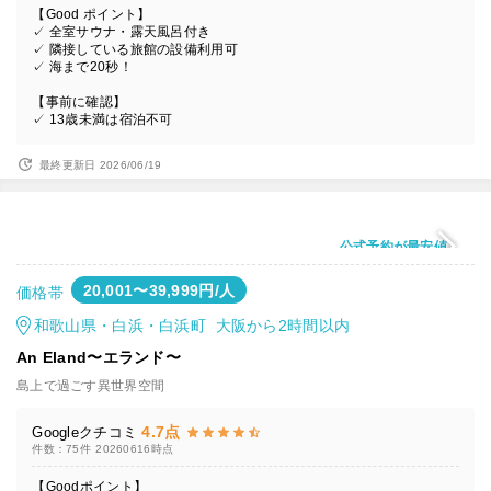
【Good ポイント】
✓ 全室サウナ・露天風呂付き
✓ 隣接している旅館の設備利用可
✓ 海まで20秒！
【事前に確認】
✓ 13歳未満は宿泊不可
最終更新日 2026/06/19
公式予約が最安値
20,001〜39,999円/人
価格帯
和歌山県・白浜・白浜町 大阪から2時間以内
An Eland〜エランド〜
島上で過ごす異世界空間
4.7点
Googleクチコミ
件数：75件
20260616時点
【Goodポイント】