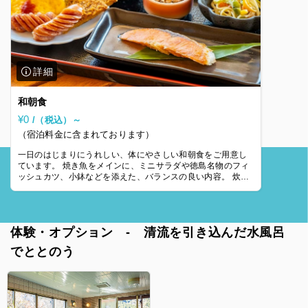
和朝食
¥0
/（税込）～
（宿泊料金に含まれております）
一日のはじまりにうれしい、体にやさしい和朝食をご用意し
ています。 焼き魚をメインに、ミニサラダや徳島名物のフィ
ッシュカツ、小鉢などを添えた、バランスの良い内容。 炊き
たての白米と味噌汁、梅干しや漬物ま
体験・オプション - 清流を引き込んだ水風呂
でととのう