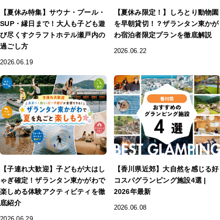
【夏休み特集】サウナ・プール・
【夏休み限定！】しろとり動物園
SUP・縁日まで！大人も子ども遊
を早朝貸切！？ザランタン東かが
び尽くすクラフトホテル瀬戸内の
わ宿泊者限定プランを徹底解説
過ごし方
2026.06.22
2026.06.19
【子連れ大歓迎】子どもが大はし
【香川県近郊】大自然を感じる好
ゃぎ確定！ザランタン東かがわで
コスパグランピング施設4選 |
楽しめる体験アクティビティを徹
2026年最新
底紹介
2026.06.08
2026.06.29