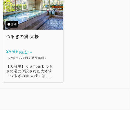
詳細
つるぎの湯 大桜
¥550
/ (税込) ～
（小学生270円 / 幼児無料）
【大浴場】 glampark つる
ぎの湯に併設された大浴場
「つるぎの湯 大桜」は、木
の風合いを活かした素朴な
浴場で、広々とした湯船に
浸かりながら、窓の向こう
に広がる剣山系の山々の景
色を楽しめます。 剣山登山
の前後に立ち寄る方も多
く、山を訪れる人々に親し
まれてきた大浴場です。
【サウナ】 お日様が出てい
る時間帯の入浴がオススメ
のサウナ。 水風呂は穴吹川