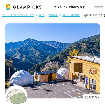
グランピング施設を探す
グランピング施設トップ
四国
徳島県
剣山・美馬市
glampark つ
4
/10
全て表示