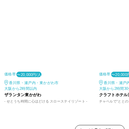
価格帯
価格帯
〜20,000円/人
〜20,000
香川県・瀬戸内・東かがわ市
香川県・瀬戸
大阪から2時間以内
大阪から2時間3
ザランタン東かがわ
クラフトホテル
- せとうち時間に心ほどける スローステイリゾート -
チャペルで“ととの