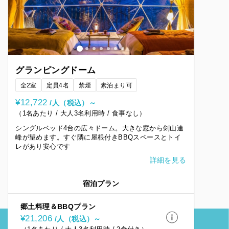
グランピングドーム
全2室
定員4名
禁煙
素泊まり可
¥12,722
/人（税込）～
（1名あたり / 大人3名利用時 / 食事なし）
シングルベッド4台の広々ドーム。大きな窓から剣山連
峰が望めます。すぐ隣に屋根付きBBQスペースとトイ
レがあり安心です
詳細を見る
宿泊プラン
郷土料理＆BBQプラン
¥21,206
/人（税込）～