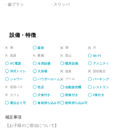
歯ブラシ
スリッパ
設備・特徴
海
湖
川
森林
高原
農園
里山
Wi-Fi
AC電源
冷房設備
暖房設備
アメニティ
温泉
貸切風呂
洋式トイレ
大浴場
プール
シャワー
パウダールーム
パーキング
送迎バス
売店
自動販売機
レストラン
カフェ
夕食付き
朝食付き
2食付き
素泊まり可
食材持ち込み可
飲料持ち込み可
補足事項
【お子様のご宿泊について】