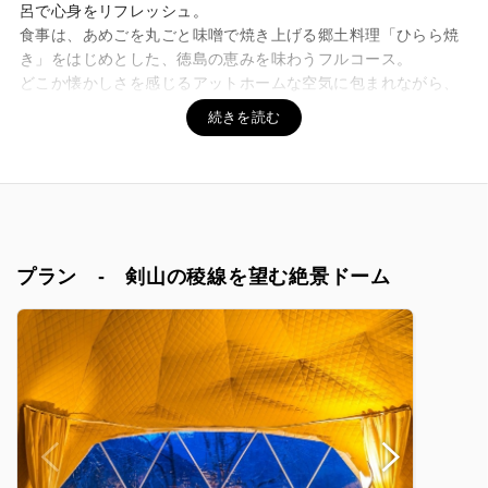
呂で心身をリフレッシュ。
食事は、あめごを丸ごと味噌で焼き上げる郷土料理「ひらら焼
き」をはじめとした、徳島の恵みを味わうフルコース。
どこか懐かしさを感じるアットホームな空気に包まれながら、
心も身体もゆるむ特別な滞在をお楽しみください。
プラン - 剣山の稜線を望む絶景ドーム