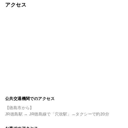
上流から直接引いており、
アクセス
剣山の連峰を眺めながら、
大自然の中での外気浴が楽
しめます。 【ご利用案内】
[営業時間] 平日 13:00〜
20:00 土日祝 11:00〜
20:00 定休日：月曜（祝日
の場合は翌日） ※営業日に
よって入浴可能時間が異な
りますので現地でご確認く
ださいませ [料金] 入浴料金
（宿泊者・別途） 大人 550
円／小学生 270円／幼児 無
料 [備品] リンスインシャン
プー、ボディソープ ※タオ
ル類はレンタル・販売あり
（有料） ※温泉ではありま
せん。
公共交通機関でのアクセス
【徳島市から】
JR徳島駅 → JR徳島線で「穴吹駅」→タクシーで約20分