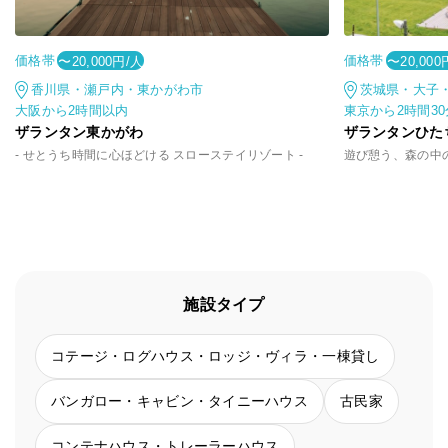
価格帯
価格帯
〜20,000円/人
〜20,000
香川県・瀬戸内・東かがわ市
茨城県・大子
大阪から2時間以内
東京から2時間3
ザランタン東かがわ
ザランタンひた
- せとうち時間に心ほどける スローステイリゾート -
施設タイプ
コテージ・ログハウス・ロッジ・ヴィラ・一棟貸し
バンガロー・キャビン・タイニーハウス
古民家
コンテナハウス・トレーラーハウス