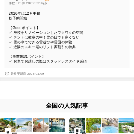
件数：20件
20260331時点
2026年は12月中旬
秋予約開始
【Goodポイント】
✓ 廃校をリノベーションしたワクワクの空間
✓ テントは教室の中！雪の日でも寒くない
✓ 雪の中でできる雪遊びや雪国の体験
✓ 近隣のスキー場のリフト券割引の特典
【事前確認ポイント】
✓ お車でお越しの際はスタッドレスタイヤ必須
最終更新日 2026/04/09
全国の人気記事