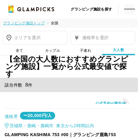
グランピング施設を探す
グランピング施設トップ
全国
エリアを選択
価格帯を選択
大人数
全て
カップル
子連れ
【全国の大人数におすすめグランピ
ング施設】一覧から公式最安値で探
す
8
該当件数
件
公式予約が最安値
〜20,000円/人
価格帯
茨城県・鹿嶋・鹿嶋市 東京から2時間以内
GLAMPING KASHIMA 753 #00｜グランピング鹿島753