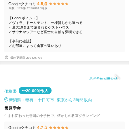
4.5点
Googleクチコミ
件数：176件
20260616時点
【Good ポイント】
✓ヴィラ、ドームテント、一棟貸しから選べる
✓最大10名まで泊まれるゲストハウス
✓サウナやツアーなど富士の自然を満喫できる
【事前に確認】
✓お部屋によって食事の違いあり
最終更新日 2026/07/08
公式予約が最安値
〜20,000円/人
価格帯
新潟県・妻有・十日町市 東京から3時間以内
雪原学舎
生まれ変わった雪国の小学校で、懐かしの教室グランピング
4.7点
Googleクチコミ