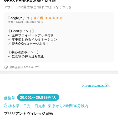
GRAX HANARE 京都・るり渓
アウトドアの開放感と “離れ”のようなくつろぎ
4.3点
Googleクチコミ
件数：144件
20260407時点
【Goodポイント】
✓ 全棟プライベートデッキ付き
✓ 年中楽しめるイルミネーション
✓ 愛犬OKのコテージあり！
【事前確認ポイント】
✓ 飲食物の持ち込み禁止
最終更新日 2026/04/07
公式予約が最安値
20,001〜39,999円/人
価格帯
栃木県・日光・日光市 東京から2時間30分以内
ブリリアントヴィレッジ日光