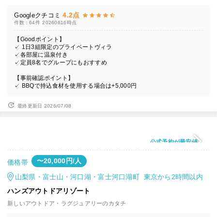
4.2点
Googleクチコミ
件数：64件
20260616時点
【Goodポイント】
✓ 1日3組限定のプライベートヴィラ
✓各部屋に温泉付き
✓定員8名でグループにもおすすめ
【事前確認ポイント】
✓ BBQで持込食材を使用する場合は+5,000円
最終更新日 2026/07/08
公式予約が最安値
〜20,000円/人
価格帯
山梨県・富士山・河口湖・富士河口湖町 東京から2時間以内
ハンズアウトドアリゾート
新しいアウトドア・ラグジュアリーのカタチ