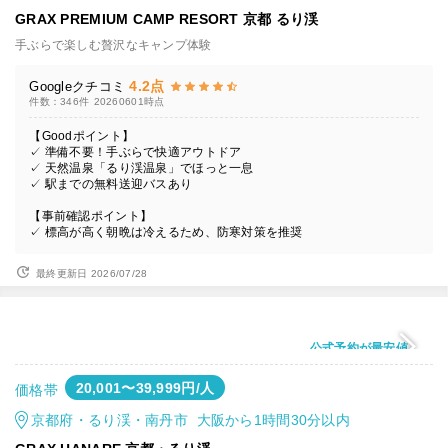
GRAX PREMIUM CAMP RESORT 京都 るり渓
手ぶらで楽しむ贅沢なキャンプ体験
4.2点
Googleクチコミ
件数：346件
20260601時点
【Goodポイント】
✓ 準備不要！手ぶらで快適アウトドア
✓ 天然温泉「るり渓温泉」でほっと一息
✓ 駅までの無料送迎バスあり
【事前確認ポイント】
✓ 標高が高く朝晩は冷えるため、防寒対策を推奨
最終更新日 2026/07/28
公式予約が最安値
20,001〜39,999円/人
価格帯
京都府・るり渓・南丹市 大阪から1時間30分以内