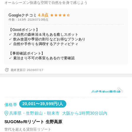
オールシーズン快適な空間で自然を全身で感じよう
4.8点
Googleクチコミ
件数：143件
20260710時点
【Goodポイント】
✓ 大自然の森林浴＆滝もある癒しスポット
✓ 飲み放題や季節の割引などお得なプランあり
✓ 自然や手作りを満喫するアクティビティ
【事前確認ポイント】
✓ 素泊まり不可の客室もあるので要確認
最終更新日 2026/07/17
公式予約が最安値
20,001〜39,999円/人
価格帯
兵庫県・生野銀山・朝来市 大阪から1時間30分以内
SUGOMoRIリゾート 生野高原
世代を超える貸別荘リゾート