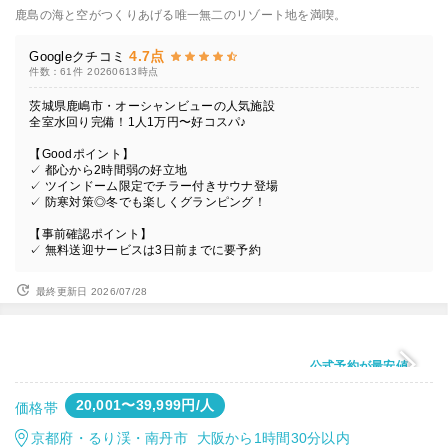
鹿島の海と空がつくりあげる唯一無二のリゾート地を満喫。
4.7点
Googleクチコミ
件数：61件
20260613時点
茨城県鹿嶋市・オーシャンビューの人気施設
全室水回り完備！1人1万円〜好コスパ♪
【Goodポイント】
✓ 都心から2時間弱の好立地
✓ ツインドーム限定でチラー付きサウナ登場
✓ 防寒対策◎冬でも楽しくグランピング！
【事前確認ポイント】
✓ 無料送迎サービスは3日前までに要予約
最終更新日 2026/07/28
公式予約が最安値
20,001〜39,999円/人
価格帯
京都府・るり渓・南丹市 大阪から1時間30分以内