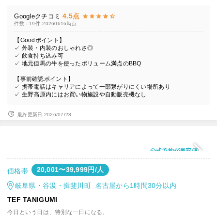
4.5点
Googleクチコミ
件数：19件
20260616時点
【Goodポイント】
✓ 外装・内装のおしゃれさ◎
✓ 飲食持ち込み可
✓ 地元但馬の牛を使ったボリューム満点のBBQ
【事前確認ポイント】
✓ 携帯電話はキャリアによって一部繋がりにくい場所あり
✓ 生野高原内にはお買い物施設や自動販売機なし
最終更新日 2026/07/28
公式予約が最安値
20,001〜39,999円/人
価格帯
岐阜県・谷汲・揖斐川町 名古屋から1時間30分以内
TEF TANIGUMI
今日という日は、特別な一日になる。