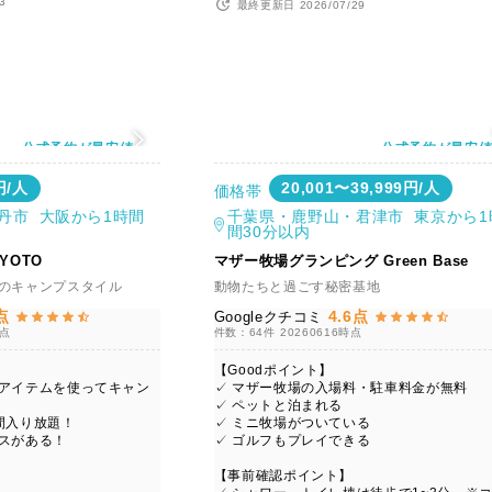
3
最終更新日 2026/07/29
公式予約が最安値
公式予約が最安
円/人
20,001〜39,999円/人
価格帯
丹市 大阪から1時間
千葉県・鹿野山・君津市 東京から1
間30分以内
KYOTO
マザー牧場グランピング Green Base
想のキャンプスタイル
動物たちと過ごす秘密基地
点
4.6点
Googleクチコミ
時点
件数：64件
20260616時点
【Goodポイント】
プアイテムを使ってキャン
✓ マザー牧場の入場料・駐車料金が無料
✓ ペットと泊まれる
間入り放題！
✓ ミニ牧場がついている
バスがある！
✓ ゴルフもプレイできる
【事前確認ポイント】