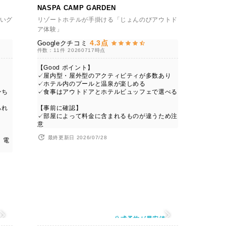
NASPA CAMP GARDEN
いグ
リゾートホテルが手掛ける「じょんのびアウトド
ア体験」
4.3点
Googleクチコミ
件数：11件
20260717時点
【Good ポイント】
✓屋内型・屋外型のアクティビティが多数あり
✓ホテル内のプールと温泉が楽しめる
ンち
✓食事はアウトドアとホテルビュッフェで選べる
られ
【事前に確認】
✓部屋によって料金に含まれるものが違うため注
意
最終更新日 2026/07/28
、電
値
公式予約が最安値