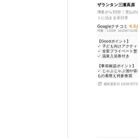
ザランタン三瀬高原
博多から50分！里山の
トに泊まる非日常
4.5
Googleクチコミ
件数：102件
20260701
【Goodポイント】
✓ 子ども向けアクテ
✓ 全室プライベート
✓ 温泉入浴券付き
【事前確認ポイント】
✓ じゃぶじゃぶ池や
もの着替え持参推奨
最終更新日 2026/07/3