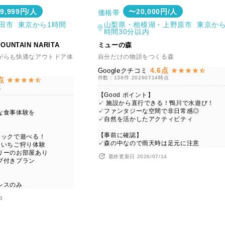
39,999円/人
〜20,000円/人
価格帯
田市 東京から1時間
山梨県・相模湖・上野原市 東京から
時間30分以内
OUNTAIN NARITA
ミューの森
がらも快適なアウトドア体
自分だけの物語をつくる森
4.6点
Googleクチコミ
件数：138件
20260714時点
点
点
【Good ポイント】
✓ 施設から直行できる！鴨川で水遊び！
✓ファンタジーな空間で非日常感◎
な食事体験を
✓自然を活かしたアクティビティ
【事前に確認】
チックで遊べる！
✓森の中なので雨天時は足元に注意
中いちご狩り体験
リーのお部屋あり
最終更新日 2026/07/14
ブ付きプラン
レスのみ
3