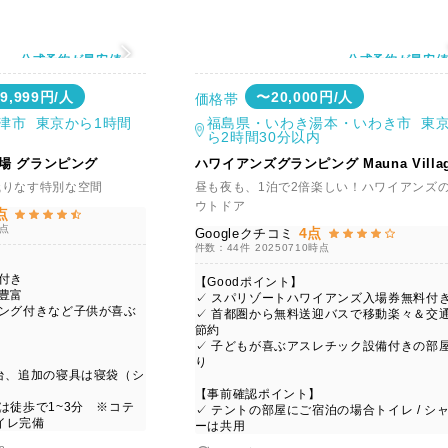
公式予約が最安値
公式予約が最安
39,999円/人
〜20,000円/人
価格帯
津市 東京から1時間
福島県・いわき湯本・いわき市 東
ら2時間30分以内
M マザー牧場 グランピング
ハワイアンズグランピング Mauna Villa
織りなす特別な空間
昼も夜も、1泊で2倍楽しい！ハワイアンズ
ウトドア
点
時点
4点
Googleクチコミ
件数：44件
20250710時点
付き
【Goodポイント】
豊富
✓ スパリゾートハワイアンズ入場券無料付
リング付きなど子供が喜ぶ
✓ 首都圏から無料送迎バスで移動楽々＆交
節約
✓ 子どもが喜ぶアスレチック設備付きの部
り
台、追加の寝具は寝袋（シ
【事前確認ポイント】
は徒歩で1~3分 ※コテ
✓ テントの部屋にご宿泊の場合トイレ / シ
イレ完備
ーは共用