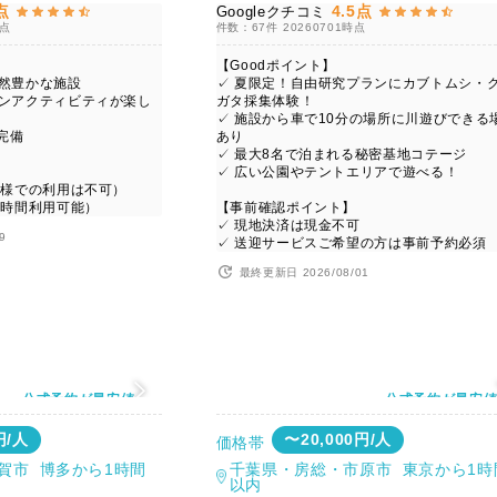
点
4.5点
Googleクチコミ
時点
件数：67件
20260701時点
【Goodポイント】
自然豊かな施設
✓ 夏限定！自由研究プランにカブトムシ・
リンアクティビティが楽し
ガタ採集体験！
✓ 施設から車で10分の場所に川遊びできる
源完備
あり
✓ 最大8名で泊まれる秘密基地コテージ
✓ 広い公園やテントエリアで遊べる！
名様での利用は不可）
4時間利用可能）
【事前確認ポイント】
✓ 現地決済は現金不可
9
✓ 送迎サービスご希望の方は事前予約必須
最終更新日 2026/08/01
公式予約が最安値
公式予約が最安
円/人
〜20,000円/人
価格帯
賀市 博多から1時間
千葉県・房総・市原市 東京から1時
以内