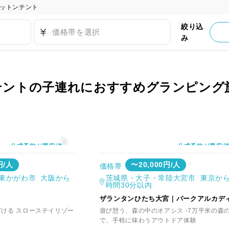
ットンテント
絞り込
価格帯を選択
み
テントの子連れにおすすめグランピング
公式予約が最安値
公式予約が最安
円/人
〜20,000円/人
価格帯
東かがわ市 大阪から
茨城県・大子・常陸大宮市 東京から
時間30分以内
ザランタンひたち大宮｜パークアルカデ
どける スローステイリゾー
遊び憩う、森の中のオアシス -7万平米の森
で、手軽に味わうアウトドア体験