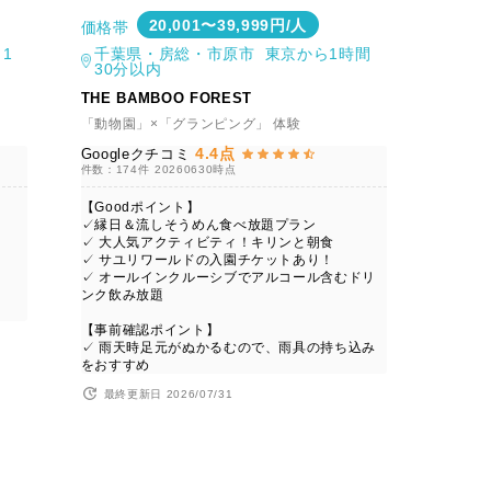
20,001〜39,999円/人
価格帯
1
千葉県・房総・市原市 東京から1時間
30分以内
THE BAMBOO FOREST
「動物園」×「グランピング」 体験
4.4点
Googleクチコミ
件数：174件
20260630時点
【Goodポイント】
✓縁日＆流しそうめん食べ放題プラン
✓ 大人気アクティビティ！キリンと朝食
✓ サユリワールドの入園チケットあり！
✓ オールインクルーシブでアルコール含むドリ
ンク飲み放題
【事前確認ポイント】
✓ 雨天時足元がぬかるむので、雨具の持ち込み
をおすすめ
最終更新日 2026/07/31