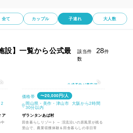
全て
カップル
子連れ
大人数
施設】一覧から公式最
28
該当件
件
数
値
公式予約が最安値
〜20,000円/人
価格帯
2
岡山県・美作・津山市 大阪から2時間
30分以内
ィア
ザランタンあば村
の中
田舎暮らしリゾート ～ 渓流沿いの原風景が残る
里山で、農業収獲体験＆田舎暮らしの非日常