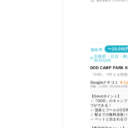
最終更新日 2026/06/1
〜20,000
価格帯
京都府・日吉・南
30分以内
DOD CAMP PARK 
「DOD」で叶える理
4.1
Googleクチコミ
件数：128件
20260616
【Goodポイント】
✓「DOD」のキャン
プができる！
✓ 温泉とプールが2日
✓ 駅までの無料送迎
✓ ペットと泊まれる◎