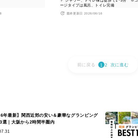
✓ シャワー、トイレ棟は徒歩で1~3分 ※
ージタイプは風呂、トイレ完備
8
最終更新日 2026/06/16
前に戻る
次に進む
1
2
026年最新】関西近郊の安い＆豪華なグランピング
13選｜大阪から2時間半圏内
07.31