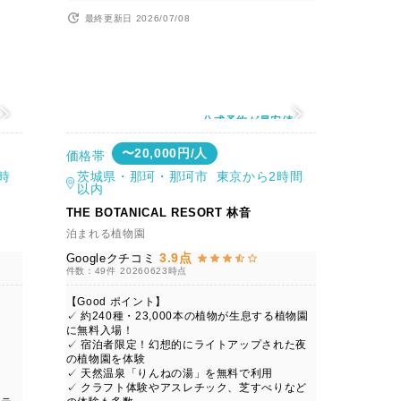
最終更新日 2026/07/08
値
公式予約が最安値
〜20,000円/人
価格帯
時
茨城県・那珂・那珂市 東京から2時間
以内
THE BOTANICAL RESORT 林音
泊まれる植物園
3.9点
Googleクチコミ
件数：49件
20260623時点
【Good ポイント】
✓ 約240種・23,000本の植物が生息する植物園
に無料入場！
✓ 宿泊者限定！幻想的にライトアップされた夜
の植物園を体験
✓ 天然温泉「りんねの湯」を無料で利用
✓ クラフト体験やアスレチック、芝すべりなど