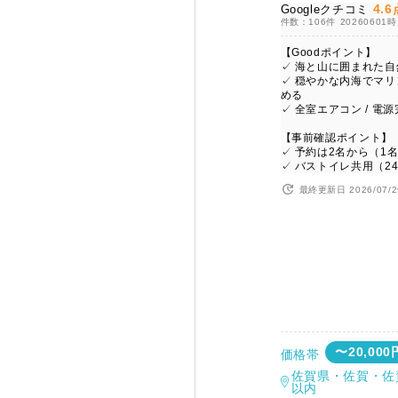
4.6
Googleクチコミ
件数：106件
20260601
【Goodポイント】
✓ 海と山に囲まれた
✓ 穏やかな内海でマ
める
✓ 全室エアコン / 電
【事前確認ポイント】
✓ 予約は2名から（1
✓ バストイレ共用（2
最終更新日 2026/07/2
〜20,000
価格帯
佐賀県・佐賀・佐
以内