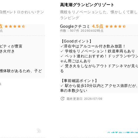
高滝湖グランピングリゾート
自然×レトロかわいいテン
廃校をリノベーションした、懐かしくて新し
ランピング
点
4.5点
Googleクチコミ
時点
件数：507件
20260402時点
【Goodポイント】
ィビティが豊富
✓滞在中はアルコール付き飲み放題！
焚き火付き
✓ 学校をリノベーション！鉄道車両もあり
✓ ペット連れにおすすめ！ドッグランやワ
ゃん用ごはんあり
✓ 焚き火をしながらアウトドアシネマが見
収穫体験があるため、子ど
る
【事前確認ポイント】
1
✓ 駅から徒歩10分以内とアクセス抜群だが
車の本数少ない
最終更新日 2026/07/09
公式予約が最安