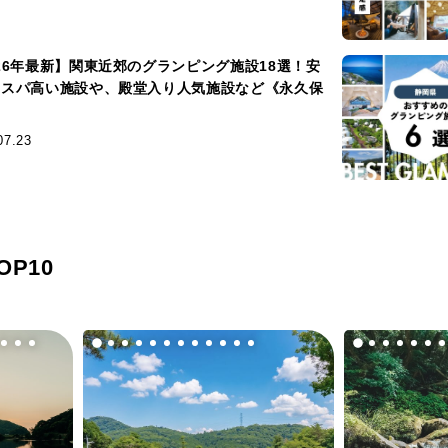
026年最新】関東近郊のグランピング施設18選！安
コスパ高い施設や、殿堂入り人気施設など《永久保
》
07.23
P10