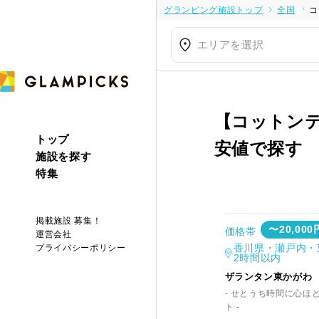
グランピング施設トップ
全国
コ
エリアを選択
【コットン
トップ
安値で探す
施設を探す
特集
掲載施設 募集！
〜20,000
価格帯
運営会社
香川県・瀬戸内・
プライバシーポリシー
2時間以内
ザランタン東かがわ
- せとうち時間に心ほ
ト -