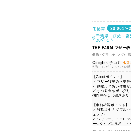
20,001〜
価格帯
千葉県・房総・富
30分以内
THE FAR
牧場×グランピングが
4.2
Googleクチコミ
件数：106件
20260613
【Goodポイント】
✓ マザー牧場の入場券
✓ 動物ふれあい体験が
✓ すべり台やボルダ
個性豊かなお部屋あり
【事前確認ポイント】
✓ 寝具はセミダブル2
ュラフ）
✓ シャワー、トイレ棟
ージタイプは風呂、ト