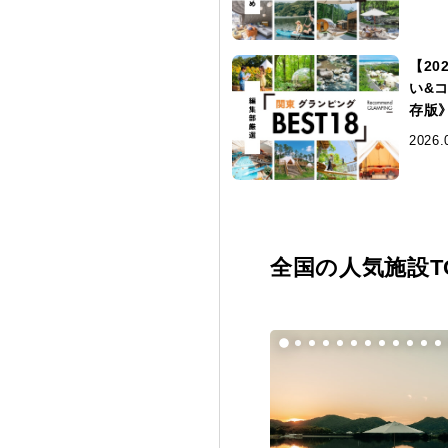
【2
い&
存版
2026.
全国の人気施設TO