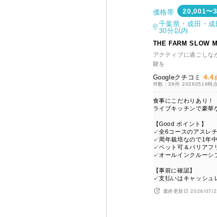
20,001〜
価格帯
千葉県・成田・成
30分以内
THE FARM SLOW M
アクティブに過ごしな
験を
4.4
Googleクチコミ
件数：38件
20260516時
食事にこだわりあり！
ライブキッチンで豪華
【Good ポイント】
✓全6コースのアスレ
✓周年栽培なので1年
✓ペット可＆バリアフ
✓オールインクルーシ
【事前に確認】
✓支払いはキャッシュ
最終更新日 2026/07/2