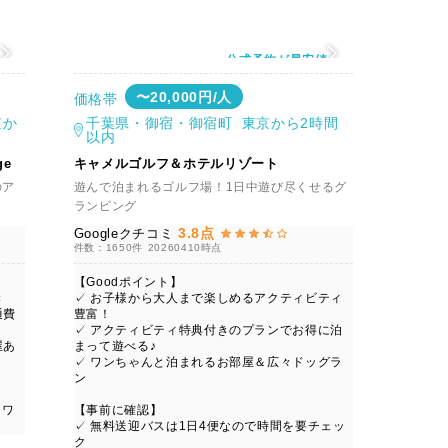
値
公式予約が最安値
〜20,000円/人
価格帯
京か
千葉県・御宿・御宿町 東京から2時間
以内
ge
キャメルゴルフ＆ホテルリゾート
のア
遊んで泊まれるゴルフ場！1日中遊び尽くせるグ
ランピング
3.8点
Googleクチコミ
件数：1650件
20260410時点
【Goodポイント】
き
✓ お子様から大人まで楽しめるアクティビティ
通費
豊富！
✓ アクティビティ特典付きのプランでお得に泊
屋あ
まって遊べる♪
✓ ワンちゃんと泊まれるお部屋＆広々ドッグラ
ン
ャワ
【事前に確認】
✓ 無料送迎バスは1日4便なので時間を要チェッ
ク