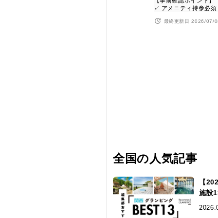
【事前確認ポイント】
✓ アメニティ持参必須
最終更新日 2026/07/0
全国の人気記事
【2
施設
2026.