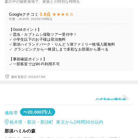
森の中の秘密基地で、家族との特別な時間を
3.8点
Googleクチコミ
件数：2040件
20260709時点
【Goodポイント】
✓昆虫・カブトムシ採取ツアー受付中！
✓小学生以下のお子様は宿泊無料
✓那須ハイランドパーク・りんどう湖ファミリー牧場入園無料
✓ グランピングから一棟貸しまで多彩なお部屋から選べる
【事前確認ポイント】
✓一部客室ではWi-Fi利用不可
最終更新日 2026/07/09
公式予約が最安値
〜20,000円/人
価格帯
栃木県・那須・那須町 東京から2時間30分以内
那須ハミルの森