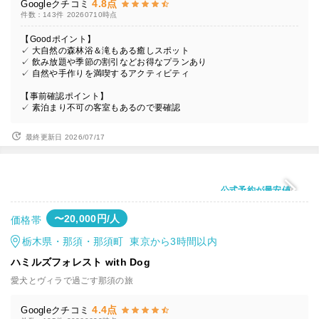
4.8点
Googleクチコミ
件数：143件
20260710時点
【Goodポイント】
✓ 大自然の森林浴＆滝もある癒しスポット
✓ 飲み放題や季節の割引などお得なプランあり
✓ 自然や手作りを満喫するアクティビティ
【事前確認ポイント】
✓ 素泊まり不可の客室もあるので要確認
最終更新日 2026/07/17
公式予約が最安値
〜20,000円/人
価格帯
栃木県・那須・那須町 東京から3時間以内
ハミルズフォレスト with Dog
愛犬とヴィラで過ごす那須の旅
4.4点
Googleクチコミ