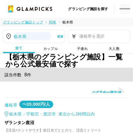
グランピング施設を探す
グランピング施設トップ
関東
栃木県
価格帯を選択
栃木県
変更
全て
カップル
子連れ
大人数
【栃木県のグランピング施設】一覧
から公式最安値で探す
8
該当件数
件
公式予約が最安値
〜20,000円/人
価格帯
栃木県・宇都宮・鹿沼市 東京から2時間以内
ザランタン鹿沼
【渓流×テントサウナ】前日光でととのう、渓流リトリート