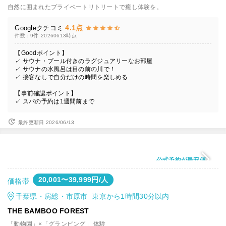
自然に囲まれたプライベートリトリートで癒し体験を。
4.1点
Googleクチコミ
件数：9件
20260613時点
【Goodポイント】
✓ サウナ・プール付きのラグジュアリーなお部屋
✓ サウナの水風呂は目の前の川で！
✓ 接客なしで自分だけの時間を楽しめる
【事前確認ポイント】
✓ スパの予約は1週間前まで
最終更新日 2026/06/13
公式予約が最安値
20,001〜39,999円/人
価格帯
千葉県・房総・市原市 東京から1時間30分以内
THE BAMBOO FOREST
「動物園」×「グランピング」 体験