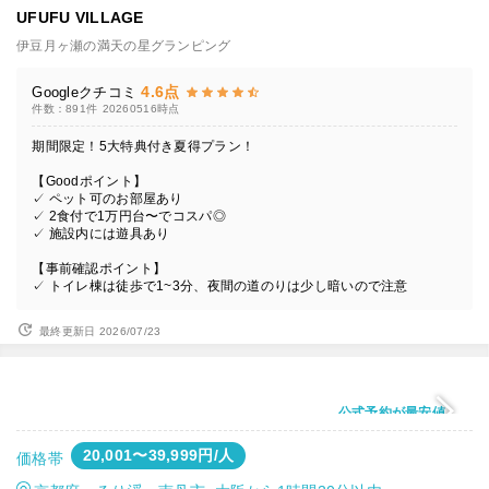
UFUFU VILLAGE
伊豆月ヶ瀬の満天の星グランピング
4.6点
Googleクチコミ
件数：891件
20260516時点
期間限定！5大特典付き夏得プラン！
【Goodポイント】
✓ ペット可のお部屋あり
✓ 2食付で1万円台〜でコスパ◎
✓ 施設内には遊具あり
【事前確認ポイント】
✓ トイレ棟は徒歩で1~3分、夜間の道のりは少し暗いので注意
最終更新日 2026/07/23
公式予約が最安値
20,001〜39,999円/人
価格帯