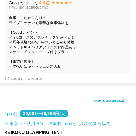
4.4点
Googleクチコミ
件数：38件
20260516時点
食事にこだわりあり！
ライブキッチンで豪華な食事体験を
【Good ポイント】
✓全6コースのアスレチックで遊べる！
✓周年栽培なので1年中いちご狩り体験
✓ペット可＆バリアフリーのお部屋あり
✓オールインクルーシブ付きプラン
【事前に確認】
✓支払いはキャッシュレスのみ
最終更新日 2026/07/23
公式予約が最安値
20,001〜39,999円/人
価格帯
東京都・秋川渓谷・檜原村 東京から1時間30分以内
KEIKOKU GLAMPING TENT