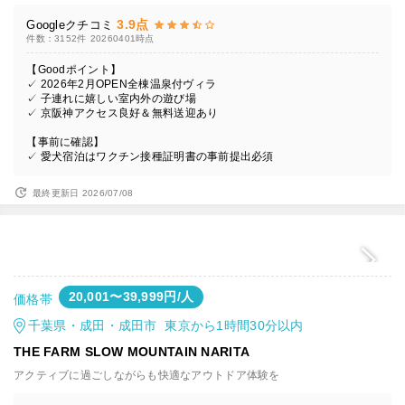
3.9点
Googleクチコミ
件数：3152件
20260401時点
【Goodポイント】
✓ 2026年2月OPEN全棟温泉付ヴィラ
✓ 子連れに嬉しい室内外の遊び場
✓ 京阪神アクセス良好＆無料送迎あり
【事前に確認】
✓ 愛犬宿泊はワクチン接種証明書の事前提出必須
最終更新日 2026/07/08
20,001〜39,999円/人
価格帯
千葉県・成田・成田市 東京から1時間30分以内
THE FARM SLOW MOUNTAIN NARITA
アクティブに過ごしながらも快適なアウトドア体験を