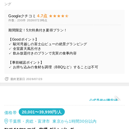
ング
4.7点
Googleクチコミ
件数：230件
20260723時点
期間限定！5大特典付き夏得プラン！
【Goodポイント】
✓ 駿河湾越しの富士山ビューの絶景グランピング
✓ 全室露天風呂付き
✓ 飲み放題付きのプランで充実の食事内容
【事前確認ポイント】
✓ お持ち込みの食材を調理（BBQなど）することは不可
最終更新日 2026/07/23
公式予約が最安値
20,001〜39,999円/人
価格帯
千葉県・房総・富津市 東京から1時間30分以内