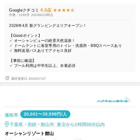
4.3点
Googleクチコミ
件数：1392件
20260423時点
2026年4月 新グランピングエリアオープン！
【Goodポイント】
✓ オーシャンビューの絶景天然温泉！
✓ ドームテントに各室専用のトイレ・洗面所・BBQスペースあり
✓ 無料送迎バスありでアクセス良好
【事前に確認】
✓ プール利用は中学生以上、水着必須
最終更新日 2026/07/27
公式予約が最安値
20,001〜39,999円/人
価格帯
千葉県・房総・館山市 東京から1時間30分以内
オーシャンリゾート館山