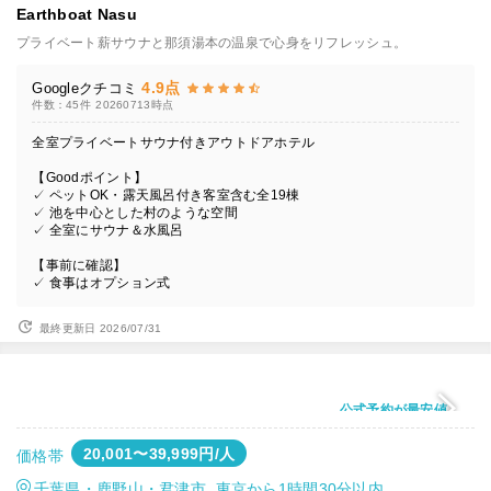
Earthboat Nasu
プライベート薪サウナと那須湯本の温泉で心身をリフレッシュ。
4.9点
Googleクチコミ
件数：45件
20260713時点
全室プライベートサウナ付きアウトドアホテル
【Goodポイント】
✓ ペットOK・露天風呂付き客室含む全19棟
✓ 池を中心とした村のような空間
✓ 全室にサウナ＆水風呂
【事前に確認】
✓ 食事はオプション式
最終更新日 2026/07/31
公式予約が最安値
20,001〜39,999円/人
価格帯
千葉県・鹿野山・君津市 東京から1時間30分以内