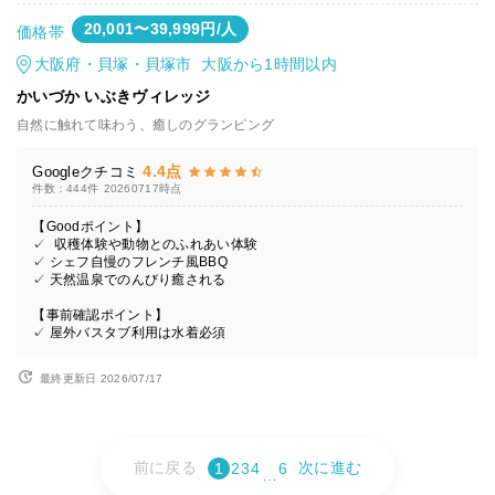
20,001〜39,999円/人
価格帯
大阪府・貝塚・貝塚市 大阪から1時間以内
かいづか いぶきヴィレッジ
自然に触れて味わう、癒しのグランピング
4.4点
Googleクチコミ
件数：444件
20260717時点
【Goodポイント】
✓ 収穫体験や動物とのふれあい体験
✓ シェフ自慢のフレンチ風BBQ
✓ 天然温泉でのんびり癒される
【事前確認ポイント】
✓ 屋外バスタブ利用は水着必須
最終更新日 2026/07/17
前に戻る
次に進む
1
2
3
4
6
…