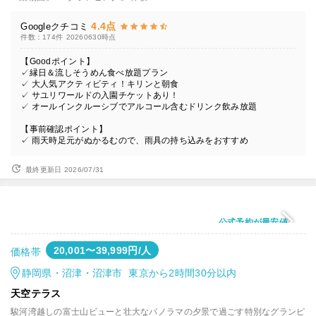
4.4点
Googleクチコミ
件数：174件
20260630時点
【Goodポイント】
✓縁日＆流しそうめん食べ放題プラン
✓ 大人気アクティビティ！キリンと朝食
✓ サユリワールドの入園チケットあり！
✓ オールインクルーシブでアルコール含むドリンク飲み放題
【事前確認ポイント】
✓ 雨天時足元がぬかるむので、雨具の持ち込みをおすすめ
最終更新日 2026/07/31
公式予約が最安値
20,001〜39,999円/人
価格帯
静岡県・沼津・沼津市 東京から2時間30分以内
天空テラス
駿河湾越しの富士山ビューと壮大なパノラマの夕景で過ごす特別なグランピ