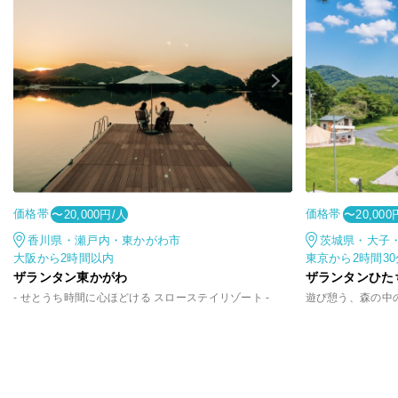
価格帯
価格帯
〜20,000円/人
〜20,000
香川県・瀬戸内・東かがわ市
茨城県・大子
大阪から2時間以内
東京から2時間3
ザランタン東かがわ
ザランタンひた
- せとうち時間に心ほどける スローステイリゾート -