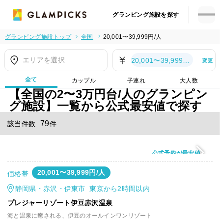
グランピング施設を探す
グランピング施設トップ
全国
20,001〜39,999円/人
エリアを選択
20,001〜39,999円/人
変更
全て
カップル
子連れ
大人数
【全国の2〜3万円台/人のグランピン
グ施設】一覧から公式最安値で探す
79
該当件数
件
公式予約が最安値
20,001〜39,999円/人
価格帯
静岡県・赤沢・伊東市 東京から2時間以内
プレジャーリゾート伊豆赤沢温泉
海と温泉に癒される、伊豆のオールインワンリゾート