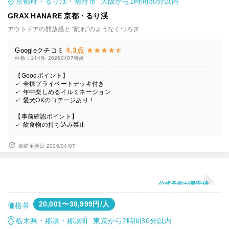
京都府・るり渓・南丹市 大阪から1時間30分以内
GRAX HANARE 京都・るり渓
アウトドアの開放感と “離れ”のようなくつろぎ
4.3点
Googleクチコミ
件数：144件
20260407時点
【Goodポイント】
✓ 全棟プライベートデッキ付き
✓ 年中楽しめるイルミネーション
✓ 愛犬OKのコテージあり！
【事前確認ポイント】
✓ 飲食物の持ち込み禁止
最終更新日 2026/04/07
公式予約が最安値
20,001〜39,999円/人
価格帯
栃木県・那須・那須町 東京から2時間30分以内