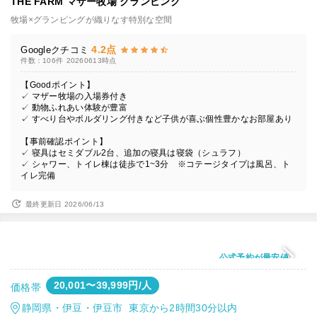
THE FARM マザー牧場 グランピング
牧場×グランピングが織りなす特別な空間
4.2点
Googleクチコミ
件数：106件
20260613時点
【Goodポイント】
✓ マザー牧場の入場券付き
✓ 動物ふれあい体験が豊富
✓ すべり台やボルダリング付きなど子供が喜ぶ個性豊かなお部屋あり
【事前確認ポイント】
✓ 寝具はセミダブル2台、追加の寝具は寝袋（シュラフ）
✓ シャワー、トイレ棟は徒歩で1~3分 ※コテージタイプは風呂、ト
イレ完備
最終更新日 2026/06/13
公式予約が最安値
20,001〜39,999円/人
価格帯
静岡県・伊豆・伊豆市 東京から2時間30分以内