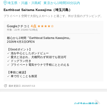
埼玉県・川越・川島町 東京から1時間30分以内
Earthboat Saitama Kawajima（埼玉川島）
プライベート空間で大切な人やペットと過ごす。外が主役のグランピング。
4点
Googleクチコミ
件数：22件
20260713時点
都心から1時間『Earthboat Saitama Kawajima』
2026年4月3日OPEN
【Goodポイント】
✓ 池を中心としたポンドビュー
✓ 愛犬と泊まれ、犬種問わず何頭でも宿泊可
✓ ドッグラン付き
✓ プライベート電気サウナで手軽にととのえる
【事前に確認】
✓ 車で行くことを推奨
最終更新日 2026/07/13
公式予約が最安値