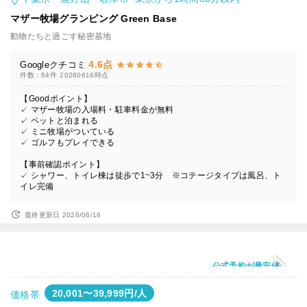
マザー牧場グランピング Green Base
動物たちと過ごす秘密基地
4.6点
Googleクチコミ
件数：64件
20260616時点
【Goodポイント】
✓ マザー牧場の入場料・駐車料金が無料
✓ ペットと泊まれる
✓ ミニ牧場がついている
✓ ゴルフもプレイできる
【事前確認ポイント】
✓ シャワー、トイレ棟は徒歩で1~3分 ※コテージタイプは風呂、ト
イレ完備
最終更新日 2026/06/16
公式予約が最安値
20,001〜39,999円/人
価格帯