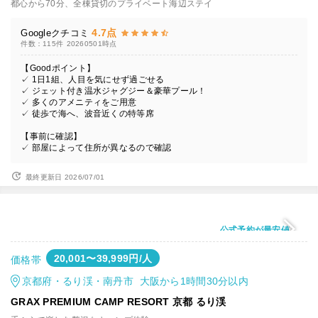
都心から70分、全棟貸切のプライベート海辺ステイ
4.7点
Googleクチコミ
件数：115件
20260501時点
【Goodポイント】
✓ 1日1組、人目を気にせず過ごせる
✓ ジェット付き温水ジャグジー＆豪華プール！
✓ 多くのアメニティをご用意
✓ 徒歩で海へ、波音近くの特等席
【事前に確認】
✓ 部屋によって住所が異なるので確認
最終更新日 2026/07/01
公式予約が最安値
20,001〜39,999円/人
価格帯
京都府・るり渓・南丹市 大阪から1時間30分以内
GRAX PREMIUM CAMP RESORT 京都 るり渓