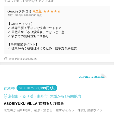
手ぶらで楽しむ贅沢なキャンプ体験
4.2点
Googleクチコミ
件数：346件
20260601時点
【Goodポイント】
✓ 準備不要！手ぶらで快適アウトドア
✓ 天然温泉「るり渓温泉」でほっと一息
✓ 駅までの無料送迎バスあり
【事前確認ポイント】
✓ 標高が高く朝晩は冷えるため、防寒対策を推奨
最終更新日 2026/07/28
公式予約が最安値
20,001〜39,999円/人
価格帯
京都府・るり渓・南丹市 大阪から1時間以内
ASOBIYUKU VILLA 京都るり渓温泉
京阪神から約1時間。遊ぶ・泊まる・癒すがそろう一棟貸し温泉ヴィラ