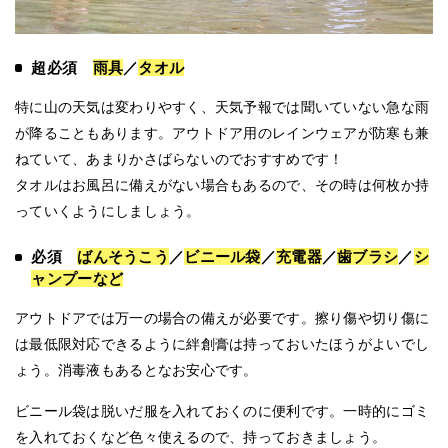
超必須
雨具
／
タオル
特に山の天気は変わりやすく、天気予報では聞いていない急な雨
が降ることもあります。アウトドア用のレインウェアが防寒も兼
ねていて、あまりかさばらないのでおすすめです！
タオルはお風呂に備えがない場合もあるので、その時は何枚か持
っていくようにしましょう。
必須
ばんそうこう
／
ビニール袋
／
充電器
／
歯ブラシ
／
シ
ャンプーなど
アウトドアでは万一の場合の備えが必要です。擦り傷や切り傷に
は最低限対応できるように絆創膏は持っておいたほうがよいでし
ょう。消毒液もあるとなお安心です。
ビニール袋は脱いだ服を入れておくのに便利です。一時的にゴミ
を入れておくなど色々使えるので、持っておきましょう。