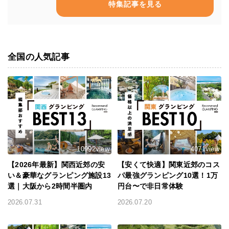
特集記事を見る
全国の人気記事
10992view
4071view
【2026年最新】関西近郊の安
【安くて快適】関東近郊のコス
い＆豪華なグランピング施設13
パ最強グランピング10選！1万
選｜大阪から2時間半圏内
円台〜で非日常体験
2026.07.31
2026.07.20