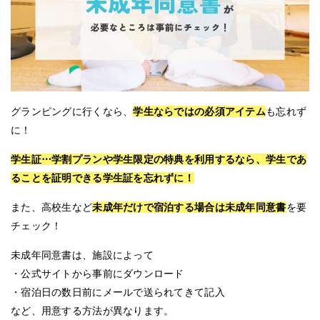
グランピングに行くなら、
学生ならではの必須アイテム
も忘れず
に！
学生証⋯学割プランや学生限定の特典を利用するなら、学生であ
ることを証明できる学生証を忘れずに！
また、高校生など
未成年だけで宿泊する場合は未成年同意書
を要
チェック！
未成年同意書は、施設によって
・公式サイトから事前にダウンロード
・宿泊日の数日前にメールで送られてきて記入
など、用意する方法が異なります。