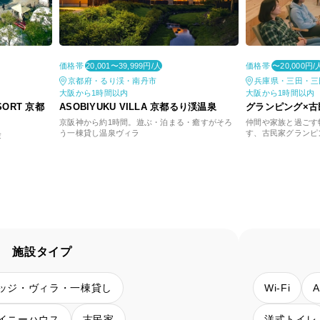
価格帯
価格帯
20,001〜39,999円/人
〜20,000円/
京都府・るり渓・南丹市
兵庫県・三田・三
大阪から1時間以内
大阪から1時間以内
SORT 京都
ASOBIYUKU VILLA 京都るり渓温泉
グランピング×古民
京阪神から約1時間。遊ぶ・泊まる・癒すがそろ
仲間や家族と過ごす
う一棟貸し温泉ヴィラ
す、古民家グランピ
験
施設タイプ
ッジ・ヴィラ・一棟貸し
Wi-Fi
イニーハウス
古民家
洋式トイレ