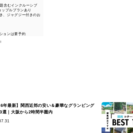
放題含むインクルーシブ
・カップルプランあり
付き、ジャグジー付きのお
プションは要予約
8
026年最新】関西近郊の安い＆豪華なグランピング
13選｜大阪から2時間半圏内
07.31