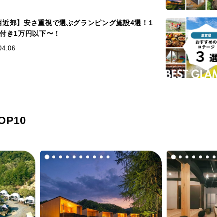
西近郊】安さ重視で選ぶグランピング施設4選！1
食付き1万円以下〜！
04.06
P10