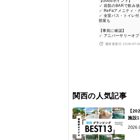
【Goodポイント】
✓ 岩肌のBARで飲み
✓ ReFaアメニティ
✓ 全室バス・トイレ
部屋も
【事前に確認】
✓ アニバーサリーオ
最終更新日 2026/07/0
関西の人気記事
【2
施設
2026.