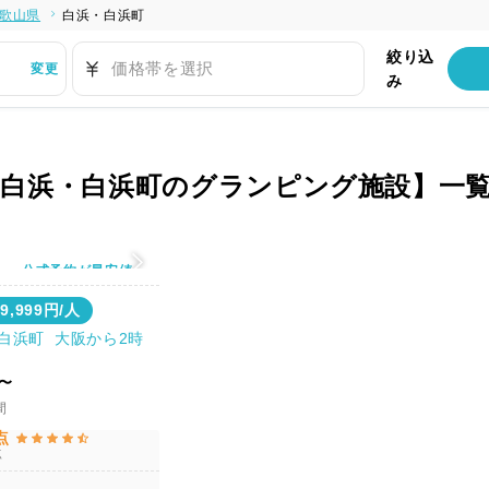
歌山県
白浜・白浜町
絞り込
価格帯を選択
変更
み
・白浜・白浜町のグランピング施設】一
公式予約が最安値
39,999円/人
白浜町 大阪から2時
ド〜
間
点
点