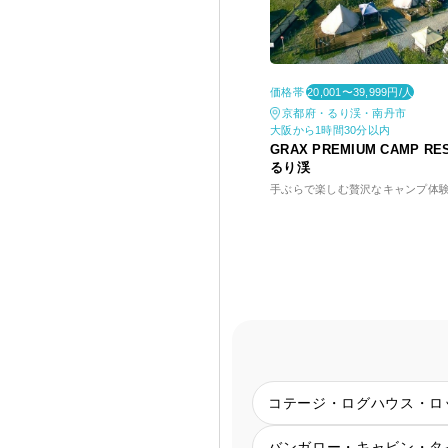
価格帯
20,001〜39,999円/人
京都府・るり渓・南丹市
大阪から1時間30分以内
GRAX PREMIUM CAMP RE
るり渓
手ぶらで楽しむ贅沢なキャンプ体
コテージ・ログハウス・ロ
バンガロー・キャビン・タ