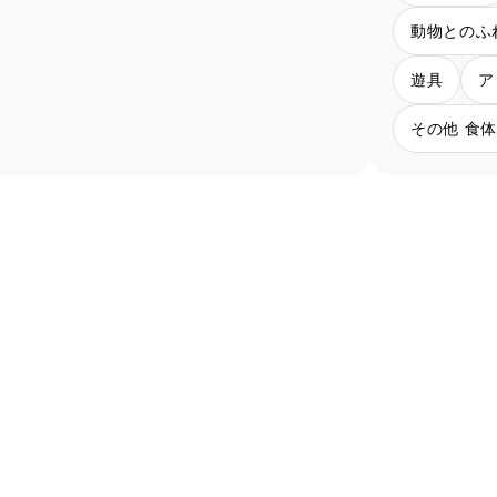
動物とのふ
遊具
ア
その他 食