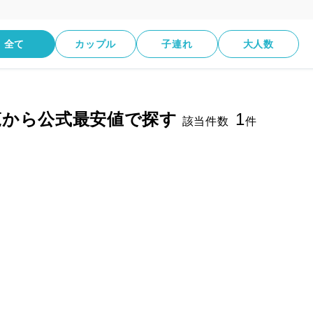
全て
カップル
子連れ
大人数
覧から公式最安値で探す
1
該当件数
件