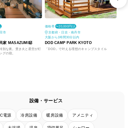
価格帯
価格
人
〜20,000円/人
田市
京都府・日吉・南丹市
奈
大阪から1時間30分以内
大阪
家 MASAZUMI邸
DOD CAMP PARK KYOTO
サウ
特別な夜。焚き火と星空が灯
「DOD」で叶える理想のキャンプスタイル
プラ
ングの宿。
設備・サービス
AC電源
冷房設備
暖房設備
アメニティ
大浴場
温泉
貸切風呂
シャワー