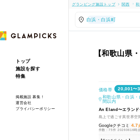
グランピング施設トップ
関西
和
白浜・白浜町
【和歌山県
トップ
施設を探す
特集
20,001〜
価格帯
和歌山県・白浜・
掲載施設 募集！
間以内
運営会社
プライバシーポリシー
An Eland〜エラン
島上で過ごす異世界空
4.7
Googleクチコミ
件数：75件
20260616時