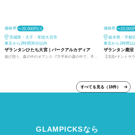
価格帯
価格帯
〜20,000円/人
〜20,000
茨城県・大子・常陸大宮市
栃木県・宇都
東京から2時間30分以内
東京から2時間以
ザランタンひたち大宮｜パークアルカディア
ザランタン鹿沼
遊び憩う、森の中のオアシス -7万平米の森の中で、手軽に味わうアウトドア体験
すべてを見る（18件）
GLAMPICKSなら