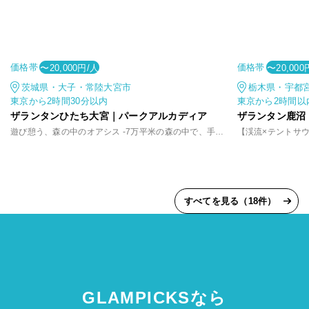
価格帯
価格帯
〜20,000円/人
〜20,000
茨城県・大子・常陸大宮市
栃木県・宇都
東京から2時間30分以内
東京から2時間以
ザランタンひたち大宮｜パークアルカディア
ザランタン鹿沼
遊び憩う、森の中のオアシス -7万平米の森の中で、手軽に味わうアウトドア体験
すべてを見る（18件）
GLAMPICKSなら