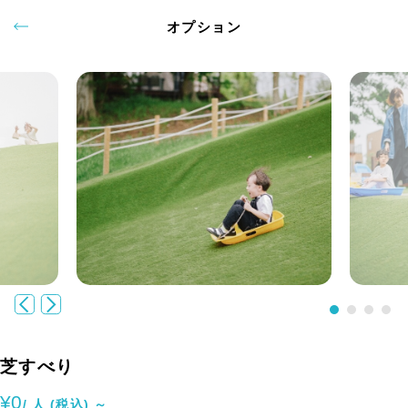
オプション
芝すべり
¥0
/ 人 (税込) ～