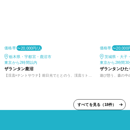
価格帯
価格帯
〜20,000円/人
〜20,000
栃木県・宇都宮・鹿沼市
茨城県・大子
東京から2時間以内
東京から2時間3
ザランタン鹿沼
ザランタンひた
【渓流×テントサウナ】前日光でととのう、渓流リトリート
すべてを見る（18件）