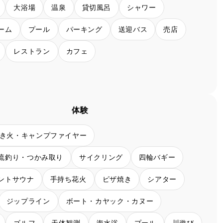
大浴場
温泉
貸切風呂
シャワー
ーム
プール
パーキング
送迎バス
売店
レストラン
カフェ
体験
き火・キャンプファイヤー
流釣り・つかみ取り
サイクリング
四輪バギー
ントサウナ
手持ち花火
ピザ焼き
シアター
ジップライン
ボート・カヤック・カヌー
ゴルフ
天体観測
海水浴
プール
川遊び