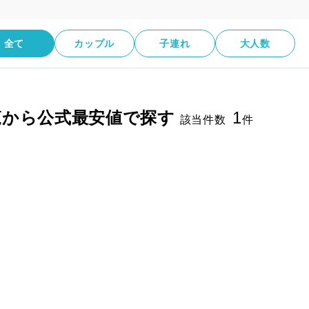
全て
カップル
子連れ
大人数
覧から公式最安値で探す
1
該当件数
件