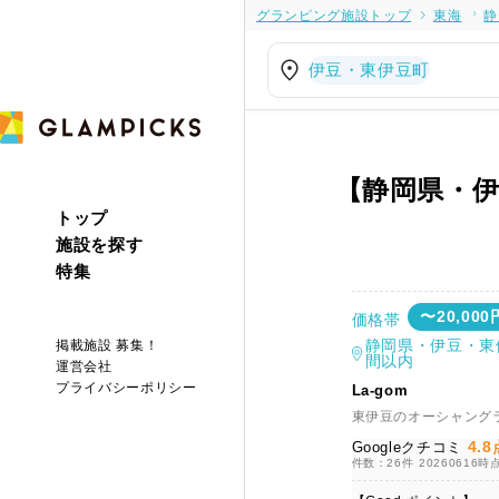
グランピング施設トップ
東海
静
伊豆・東伊豆町
【静岡県・
トップ
施設を探す
特集
〜20,000
価格帯
静岡県・伊豆・東
掲載施設 募集！
間以内
運営会社
プライバシーポリシー
La-gom
東伊豆のオーシャング
4.8
Googleクチコミ
件数：26件
20260616時