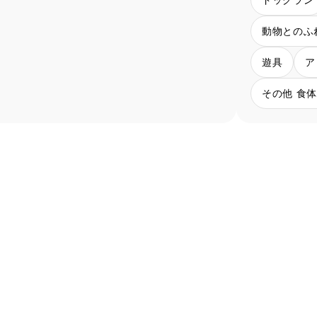
動物とのふ
遊具
ア
その他 食