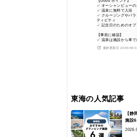
【Good ポイント】
✓ オーシャンビューの
✓ 温泉に無料で入浴
✓ クルージングやパ
ティビティ
✓ 記念日のためのオ
【事前に確認】
✓ 温泉は施設から車で
最終更新日 2026/06/1
東海の人気記事
【静
施設
2026.