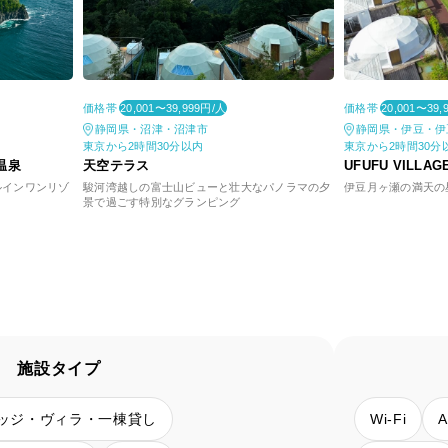
価格帯
価格帯
20,001〜39,999円/人
20,001〜39,
静岡県・沼津・沼津市
静岡県・伊豆・伊
東京から2時間30分以内
東京から2時間30分
温泉
天空テラス
UFUFU VILLAG
ルインワンリゾ
駿河湾越しの富士山ビューと壮大なパノラマの夕
伊豆月ヶ瀬の満天の
景で過ごす特別なグランピング
施設タイプ
ッジ・ヴィラ・一棟貸し
Wi-Fi