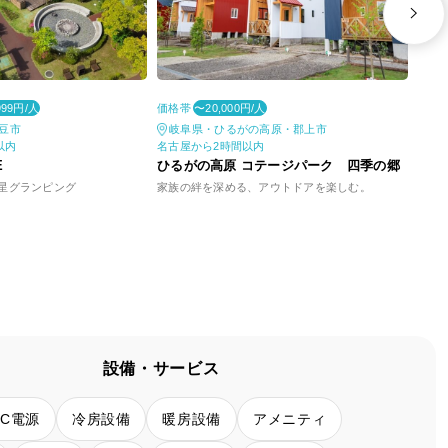
価格帯
価格
999円/人
〜20,000円/人
豆市
岐阜県・ひるがの高原・郡上市
静
以内
名古屋から2時間以内
東京
E
ひるがの高原 コテージパーク 四季の郷
La-
星グランピング
家族の絆を深める、アウトドアを楽しむ。
東伊
設備・サービス
AC電源
冷房設備
暖房設備
アメニティ