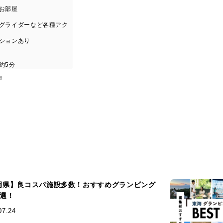
お部屋
ラグライダーなど各種アク
プションあり
約5分
6
岡県】良コスパ施設多数！おすすめグランピング
6選！
07.24