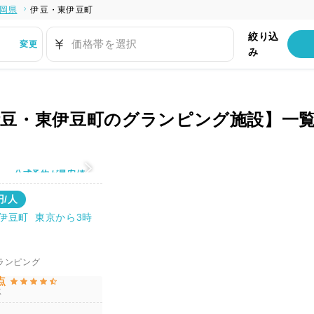
岡県
伊豆・東伊豆町
絞り込
価格帯を選択
変更
み
伊豆・東伊豆町のグランピング施設】一
公式予約が最安値
円/人
伊豆町 東京から3時
ランピング
点
点