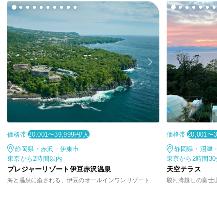
価格帯
価格帯
20,001〜39,999円/人
20,001〜
静岡県・赤沢・伊東市
静岡県・沼津
東京から2時間以内
東京から2時間3
プレジャーリゾート伊豆赤沢温泉
天空テラス
海と温泉に癒される、伊豆のオールインワンリゾート