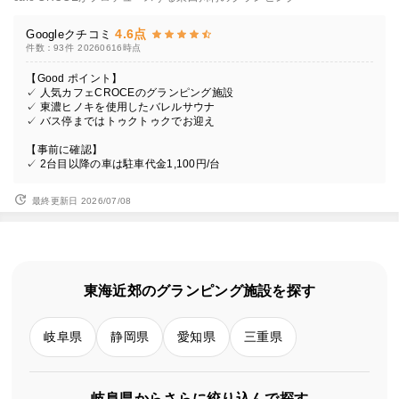
4.6点
Googleクチコミ
件数：93件
20260616時点
【Good ポイント】
✓ 人気カフェCROCEのグランピング施設
✓ 東濃ヒノキを使用したバレルサウナ
✓ バス停まではトゥクトゥクでお迎え
【事前に確認】
✓ 2台目以降の車は駐車代金1,100円/台
最終更新日 2026/07/08
東海近郊のグランピング施設を探す
岐阜県
静岡県
愛知県
三重県
岐阜県からさらに絞り込んで探す