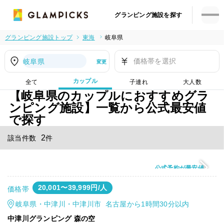
グランピング施設を探す
グランピング施設トップ
東海
岐阜県
価格帯を選択
岐阜県
変更
カップル
全て
子連れ
大人数
【岐阜県のカップルにおすすめグラ
ンピング施設】一覧から公式最安値
で探す
2
該当件数
件
公式予約が最安値
20,001〜39,999円/人
価格帯
岐阜県・中津川・中津川市 名古屋から1時間30分以内
中津川グランピング 森の空