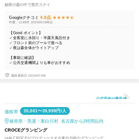
秘密の森の中で贅沢ステイ
4.8点
Googleクチコミ
件数：1188件
20260616時点
【Good ポイント】
✓全客室に水回り・半露天風呂付き
✓フロント前のプールで遊べる
✓夜は森全体がライトアップ
【事前に確認】
✓公共交通機関よりも車がおすすめ
最終更新日 2026/07/08
公式予約が最安値
20,001〜39,999円/人
価格帯
岐阜県・美濃・東白川村 名古屋から2時間以内
CROCEグランピング
cafe CROCEがプロデュースする東白川村のグランピング