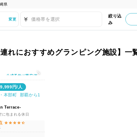
縄県
絞り込
価格帯を選択
変更
み
子連れにおすすめグランピング施設】一
公式予約が最安値
39,999円/人
・本部町 那覇から1
 Terrace-
空に包まれる休日
点
点