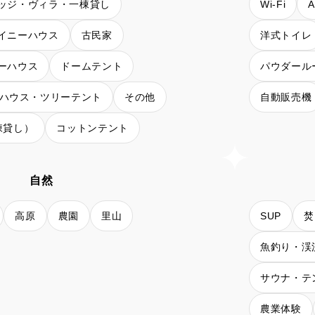
ッジ・ヴィラ・一棟貸し
Wi-Fi
イニーハウス
古民家
洋式トイレ
ーハウス
ドームテント
パウダール
ハウス・ツリーテント
その他
自動販売機
棟貸し）
コットンテント
自然
高原
農園
里山
SUP
焚
魚釣り・渓
サウナ・テ
農業体験