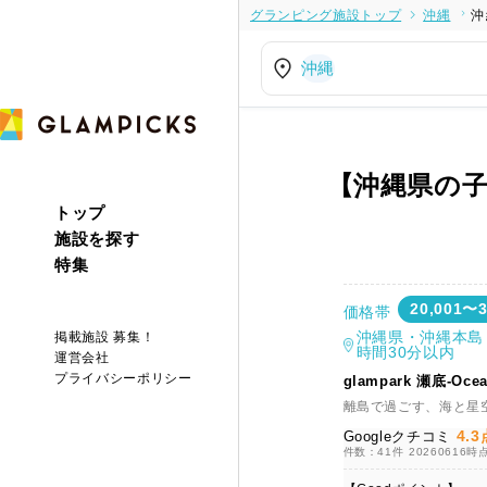
グランピング施設トップ
沖縄
沖
沖縄
【沖縄県の
トップ
施設を探す
特集
20,001〜
価格帯
沖縄県・沖縄本島
掲載施設 募集！
時間30分以内
運営会社
プライバシーポリシー
glampark 瀬底-Ocean
離島で過ごす、海と星
4.3
Googleクチコミ
件数：41件
20260616時