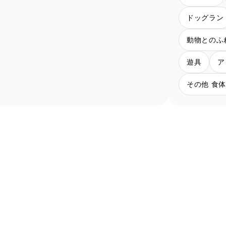
ドッグラン
動物とのふ
遊具
ア
その他 食