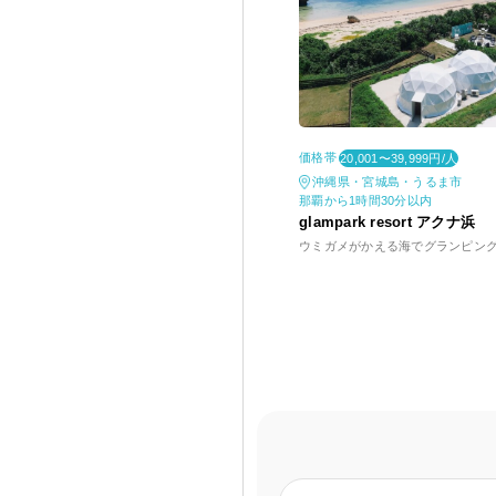
価格帯
20,001〜39,999円/人
沖縄県・宮城島・うるま市
那覇から1時間30分以内
glampark resort アクナ浜
ウミガメがかえる海でグランピン