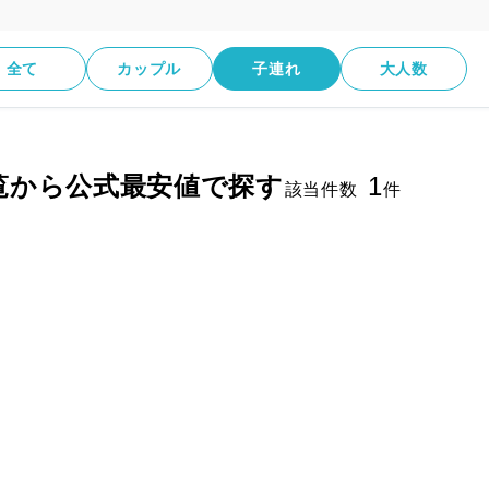
全て
カップル
子連れ
大人数
覧から公式最安値で探す
1
該当件数
件