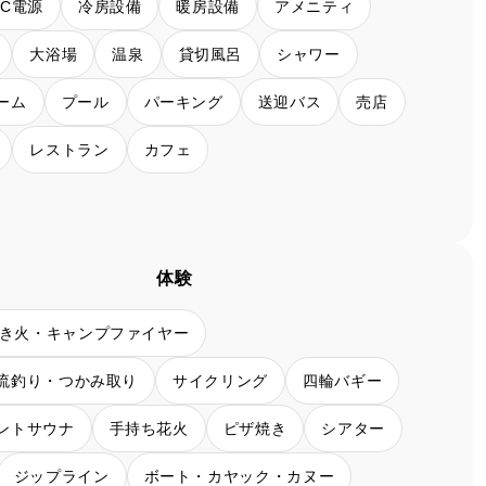
AC電源
冷房設備
暖房設備
アメニティ
大浴場
温泉
貸切風呂
シャワー
ーム
プール
パーキング
送迎バス
売店
レストラン
カフェ
体験
き火・キャンプファイヤー
流釣り・つかみ取り
サイクリング
四輪バギー
ントサウナ
手持ち花火
ピザ焼き
シアター
ジップライン
ボート・カヤック・カヌー