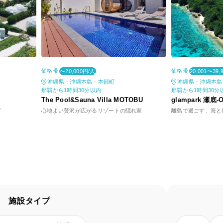
価格帯
価格帯
〜20,000円/人
20,001〜39,
沖縄県・沖縄本島・本部町
沖縄県・沖縄本島
那覇から1時間30分以内
那覇から1時間30分
The Pool&Sauna Villa MOTOBU
glampark 瀬底-Oc
グ
心地よい贅沢が広がるリゾートの隠れ家
離島で過ごす、海と
施設タイプ