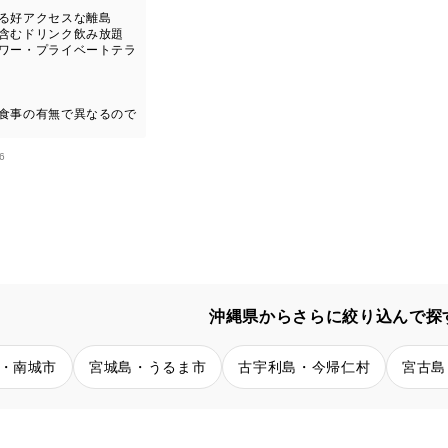
がる好アクセスな離島
ル含むドリンク飲み放題
ャワー・プライベートテラ
】
が食事の有無で異なるので
6
沖縄県からさらに絞り込んで探
・南城市
宮城島・うるま市
古宇利島・今帰仁村
宮古島