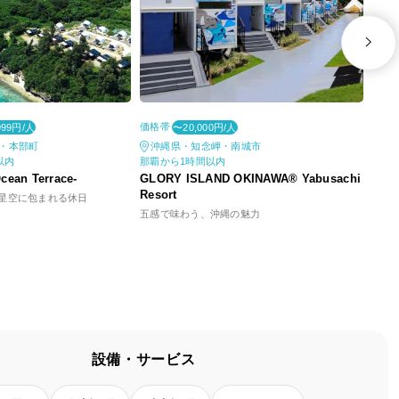
価格帯
価格
999円/人
〜20,000円/人
・本部町
沖縄県・知念岬・南城市
沖
以内
那覇から1時間以内
那覇
ean Terrace-
GLORY ISLAND OKINAWA®︎ Yabusachi
Tat
Resort
星空に包まれる休日
島時
五感で味わう、沖縄の魅力
設備・サービス