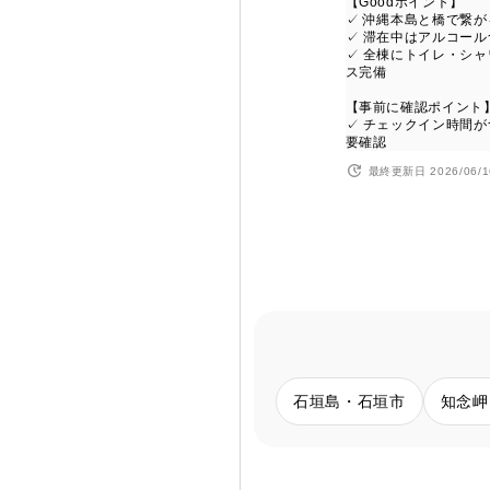
【Goodポイント】
✓ 沖縄本島と橋で繋
✓ 滞在中はアルコー
✓ 全棟にトイレ・シ
ス完備
【事前に確認ポイント
✓ チェックイン時間
要確認
最終更新日 2026/06/1
石垣島・石垣市
知念岬