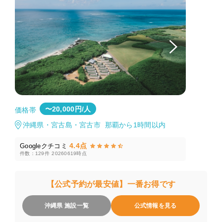
〜20,000円/人
価格帯
沖縄県・宮古島・宮古市 那覇から1時間以内
4.4点
Googleクチコミ
件数：129件
20260619時点
【公式予約が最安値】一番お得です
沖縄県 施設一覧
公式情報を見る