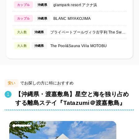
glampark resort アクナ浜
カップル
沖縄県
BLANC MIYAKOJIMA
カップル
沖縄県
プライベートプールヴィラ古宇利 The Sweet
大人数
沖縄県
The Pool&Sauna Villa MOTOBU
大人数
沖縄県
でお探しの方に特におすすめ
安い
【沖縄県・渡嘉敷島】星空と海を独り占め
する離島ステイ『Tatazumi＠渡嘉敷島』