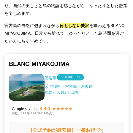
り、自然の美しさと島の物語を感じながら、ゆったりとした散策
を楽しめます。
宮古島の自然に包まれながら
何もしない贅沢
を味わえるBLANC
MIYAKOJIMA。日常から離れて、ゆったりとした島時間を過ごし
たい方におすすめです。
BLANC MIYAKOJIMA
〜20,000円/人
価格帯
沖縄県・宮古島・宮古市
那覇から1時間以内
4.4点
Googleクチコミ
件数：129件
20260619時点
【公式予約が最安値】一番お得です