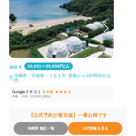
20,001〜39,999円/人
価格帯
沖縄県・宮城島・うるま市 那覇から1時間30分以
内
3.4点
Googleクチコミ
件数：45件
20260616時点
【公式予約が最安値】一番お得です
沖縄県 施設一覧
公式情報を見る