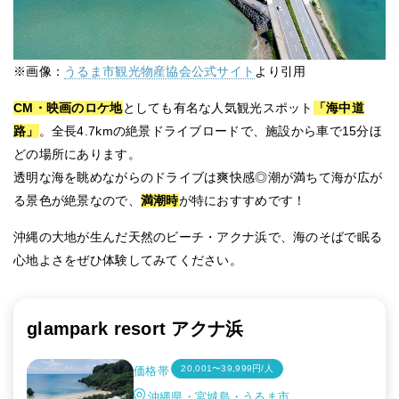
※画像：
うるま市観光物産協会公式サイト
より引用
CM・映画のロケ地
としても有名な人気観光スポット
「海中道
路」
。全長4.7kmの絶景ドライブロードで、施設から車で15分ほ
どの場所にあります。
透明な海を眺めながらのドライブは爽快感◎潮が満ちて海が広が
る景色が絶景なので、
満潮時
が特におすすめです！
沖縄の大地が生んだ天然のビーチ・アクナ浜で、海のそばで眠る
心地よさをぜひ体験してみてください。
glampark resort アクナ浜
20,001〜39,999円/人
価格帯
沖縄県・宮城島・うるま市