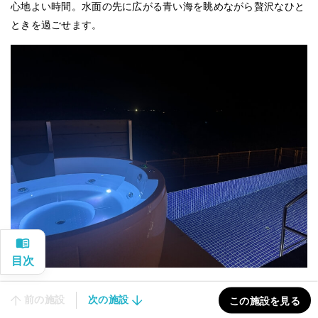
心地よい時間。水面の先に広がる青い海を眺めながら贅沢なひと
ときを過ごせます。
プールの横には
ジャグジー
も！夜はライトアップで幻想的になり
前の施設
次の施設
この施設を見る
ます。