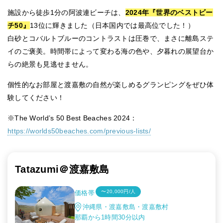
施設から徒歩1分の阿波連ビーチは、
2024年『世界のベストビー
チ50』
13位に輝きました（日本国内では最高位でした！）
白砂とコバルトブルーのコントラストは圧巻で、まさに離島ステ
イのご褒美。時間帯によって変わる海の色や、夕暮れの展望台か
らの絶景も見逃せません。
個性的なお部屋と渡嘉敷の自然が楽しめるグランピングをぜひ体
験してください！
※The World’s 50 Best Beaches 2024：
https://worlds50beaches.com/previous-lists/
Tatazumi＠渡嘉敷島
〜20,000円/人
価格帯
沖縄県・渡嘉敷島・渡嘉敷村
那覇から1時間30分以内