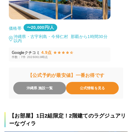
〜20,000円/人
価格帯
沖縄県・古宇利島・今帰仁村 那覇から1時間30分
以内
4.9点
Googleクチコミ
件数：7件
20260619時点
【公式予約が最安値】一番お得です
沖縄県 施設一覧
公式情報を見る
【お部屋】1日2組限定！2階建てのラグジュアリ
ーなヴィラ