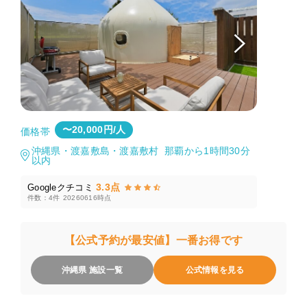
〜20,000円/人
価格帯
沖縄県・渡嘉敷島・渡嘉敷村 那覇から1時間30分
以内
3.3点
Googleクチコミ
件数：4件
20260616時点
【公式予約が最安値】一番お得です
沖縄県 施設一覧
公式情報を見る