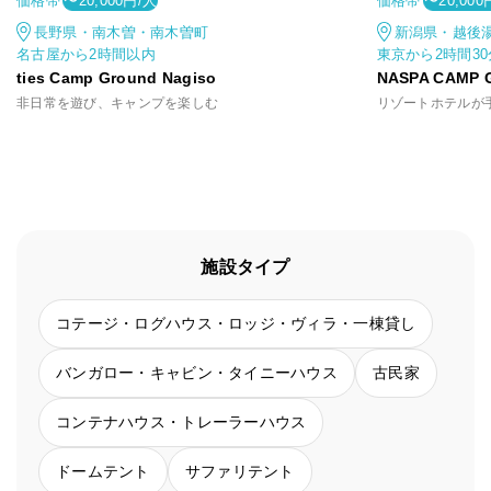
価格帯
価格帯
〜20,000円/人
〜20,000
長野県・南木曽・南木曽町
新潟県・越後
名古屋から2時間以内
東京から2時間3
ties Camp Ground Nagiso
NASPA CAMP 
非日常を遊び、キャンプを楽しむ
施設タイプ
コテージ・ログハウス・ロッジ・ヴィラ・一棟貸し
バンガロー・キャビン・タイニーハウス
古民家
コンテナハウス・トレーラーハウス
ドームテント
サファリテント