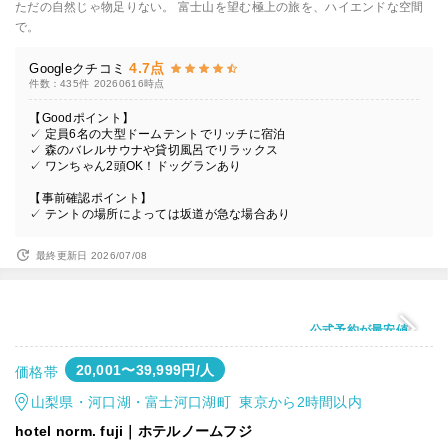
ただの自然じゃ物足りない。 富士山を望む極上の旅を、ハイエンドな空間
で。
4.7点
Googleクチコミ
件数：435件
20260616時点
【Goodポイント】
✓ 定員6名の大型ドームテントでリッチに宿泊
✓ 森のバレルサウナや貸切風呂でリラックス
✓ ワンちゃん2頭OK！ドッグランあり
【事前確認ポイント】
✓ テントの場所によっては坂道が急な場合あり
最終更新日 2026/07/08
公式予約が最安値
20,001〜39,999円/人
価格帯
山梨県・河口湖・富士河口湖町 東京から2時間以内
hotel norm. fuji｜ホテルノームフジ