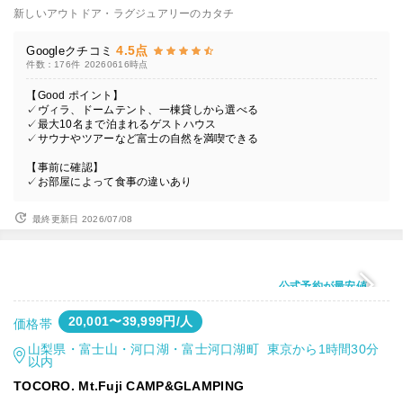
新しいアウトドア・ラグジュアリーのカタチ
4.5点
Googleクチコミ
件数：176件
20260616時点
【Good ポイント】
✓ヴィラ、ドームテント、一棟貸しから選べる
✓最大10名まで泊まれるゲストハウス
✓サウナやツアーなど富士の自然を満喫できる
【事前に確認】
✓お部屋によって食事の違いあり
最終更新日 2026/07/08
公式予約が最安値
20,001〜39,999円/人
価格帯
山梨県・富士山・河口湖・富士河口湖町 東京から1時間30分
以内
TOCORO. Mt.Fuji CAMP&GLAMPING