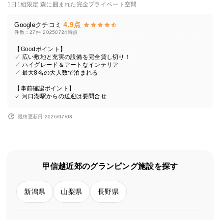
1日1組限定 森に囲まれた完全プライベート空間
4.9点
Googleクチコミ
件数：27件
20250724時点
【Goodポイント】
✓ 広い敷地と充実の設備を完全貸し切り！
✓ ハイグレード＆アートなインテリア
✓ 最大8名の大人数で泊まれる
【事前確認ポイント】
✓ 河口湖駅からの送迎は要問合せ
最終更新日 2026/07/08
甲信越近郊のグランピング施設を探す
新潟県
山梨県
長野県