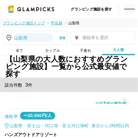
グランピング施設を探す
グランピング施設トップ
甲信越
山梨県
価格帯を選択
山梨県
変更
大人数
全て
カップル
子連れ
【山梨県の大人数におすすめグラン
ピング施設】一覧から公式最安値で
探す
3
該当件数
件
公式予約が最安値
〜20,000円/人
価格帯
山梨県・富士山・河口湖・富士河口湖町 東京から2時間以内
ハンズアウトドアリゾート