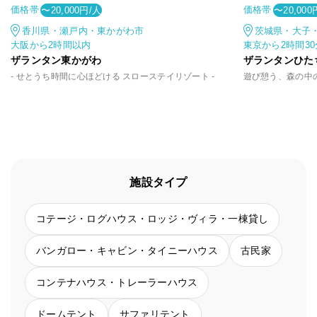
価格帯
価格帯
〜20,000円/人
〜20,000
香川県・瀬戸内・東かがわ市
茨城県・大子
大阪から2時間以内
東京から2時間3
ザランタン東かがわ
ザランタンひた
- せとうち時間に心ほどける スローステイリゾート -
施設タイプ
コテージ・ログハウス・ロッジ・ヴィラ・一棟貸し
バンガロー・キャビン・タイニーハウス
古民家
コンテナハウス・トレーラーハウス
ドームテント
サファリテント