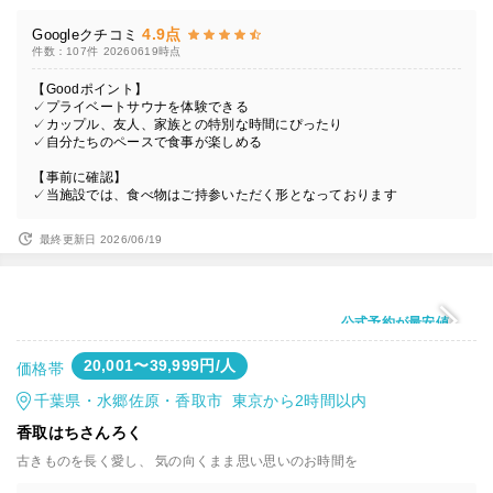
4.9点
Googleクチコミ
件数：107件
20260619時点
【Goodポイント】
✓プライベートサウナを体験できる
✓カップル、友人、家族との特別な時間にぴったり
✓自分たちのペースで食事が楽しめる
【事前に確認】
✓当施設では、食べ物はご持参いただく形となっております
最終更新日 2026/06/19
公式予約が最安値
20,001〜39,999円/人
価格帯
千葉県・水郷佐原・香取市 東京から2時間以内
香取はちさんろく
古きものを長く愛し、 ​気の向くまま思い思いのお時間を