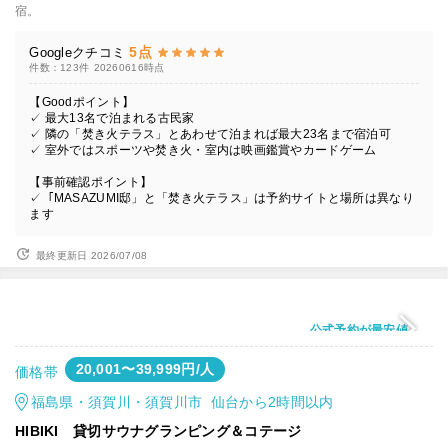
宿。
5点
Googleクチコミ
件数：123件
20260616時点
【Goodポイント】
✓ 最大13名で泊まれる古民家
✓ 隣の「焚き火テラス」とあわせて泊まれば最大23名まで宿泊可
✓ 室外ではスポーツや焚き火・室内は映画鑑賞やカードゲーム
【事前確認ポイント】
✓「MASAZUMI邸」と「焚き火テラス」は予約サイトと場所は異なり
ます
最終更新日 2026/07/08
公式予約が最安値
20,001〜39,999円/人
価格帯
福島県・須賀川・須賀川市 仙台から2時間以内
HIBIKI 貸切サウナグランピング＆コテージ