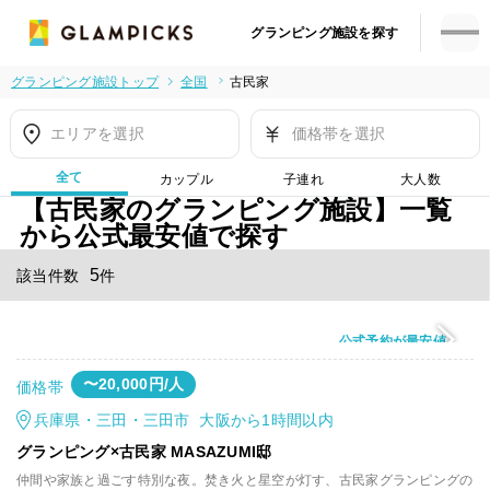
グランピング施設を探す
グランピング施設トップ
全国
古民家
エリアを選択
価格帯を選択
全て
カップル
子連れ
大人数
【古民家のグランピング施設】一覧
から公式最安値で探す
5
該当件数
件
公式予約が最安値
〜20,000円/人
価格帯
兵庫県・三田・三田市 大阪から1時間以内
グランピング×古民家 MASAZUMI邸
仲間や家族と過ごす特別な夜。焚き火と星空が灯す、古民家グランピングの