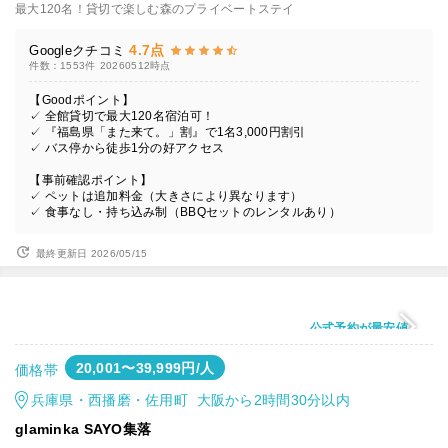
最大120名！貸切で楽しむ森のプライベートステイ
4.7点
Googleクチコミ
件数：1553件
20260512時点
【Goodポイント】
✓ 全館貸切で最大120名宿泊可！
✓ 『福島県「また来て。」割』で1名3,000円割引
✓ バス停から徒歩1分の好アクセス
【事前確認ポイント】
✓ ペットは追加料金（大きさにより異なります）
✓ 食事なし・持ち込み制（BBQセットのレンタルあり）
最終更新日 2026/05/15
公式予約が最安値
20,001〜39,999円/人
価格帯
兵庫県・西播磨・佐用町 大阪から2時間30分以内
glaminka SAYO集落