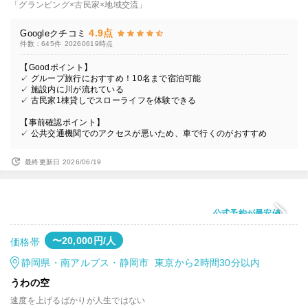
「グランピング×古民家×地域交流」
4.9点
Googleクチコミ
件数：645件
20260619時点
【Goodポイント】
✓ グループ旅行におすすめ！10名まで宿泊可能
✓ 施設内に川が流れている
✓ 古民家1棟貸しでスローライフを体験できる
【事前確認ポイント】
✓ 公共交通機関でのアクセスが悪いため、車で行くのがおすすめ
最終更新日 2026/06/19
公式予約が最安値
〜20,000円/人
価格帯
静岡県・南アルプス・静岡市 東京から2時間30分以内
うわの空
速度を上げるばかりが人生ではない