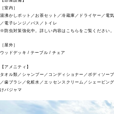
【部屋設備】
［室内］
湯沸かしポット／お茶セット／冷蔵庫／ドライヤー／電
／電子レンジ／バス／トイレ
※防虫対策強化中。詳しい内容は
こちら
をご覧ください
［屋外］
ウッドデッキ / テーブル / チェア
【アメニティ】
タオル類／シャンプー／コンディショナー／ボディソー
／歯ブラシ／化粧水／エッセンスクリーム／シェービングロ
けパジャマ