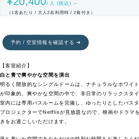
¥20,400
/ 人 (税込) ～
（1名あたり / 大人2名利用時 / 2食付き）
予約 / 空室情報を確認する ➔
【客室紹介】
白と青で爽やかな空間を演出
明るく開放的なシングルドームは、ナチュラルなホワイ
が印象的。爽やかな空間の中で、非日常のリラックスタ
室内には専用バスルームを完備し、ゆったりとしたバス
プロジェクターでNetflixが見放題なので、映画やドラ
きをお過ごしいただけます。
落ち着いた空間であなただけの特別な時間をお楽しみく