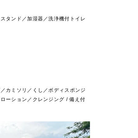
気スタンド／加湿器／洗浄機付トイレ
。
プ／カミソリ／くし／ボディスポンジ
ーション／クレンジング / 備え付