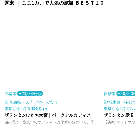
関東 ｜ ここ1カ月で人気の施設 ＢＥＳＴ１０
価格帯
価格帯
〜20,000円/人
〜20,000
茨城県・大子・常陸大宮市
栃木県・宇都
東京から2時間30分以内
東京から2時間以
ザランタンひたち大宮｜パークアルカディア
ザランタン鹿沼
遊び憩う、森の中のオアシス -7万平米の森の中で、手軽に味わうアウトドア体験