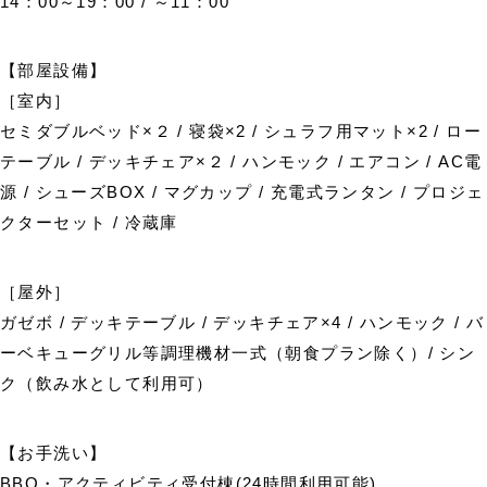
14：00～19：00 / ～11：00
【部屋設備】
［室内］
セミダブルベッド×２ / 寝袋×2 / シュラフ用マット×2 / ロー
テーブル / デッキチェア×２ / ハンモック / エアコン / AC電
源 / シューズBOX / マグカップ / 充電式ランタン / プロジェ
クターセット / 冷蔵庫
［屋外］
ガゼボ / デッキテーブル / デッキチェア×4 / ハンモック / バ
ーベキューグリル等調理機材一式（朝食プラン除く）/ シン
ク（飲み水として利用可）
【お手洗い】
BBQ・アクティビティ受付棟(24時間利用可能)