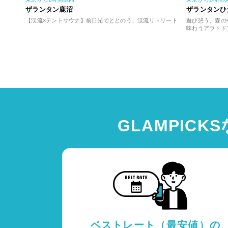
ザランタン鹿沼
ザランタンひ
【渓流×テントサウナ】前日光でととのう、渓流リトリート
遊び憩う、森の
味わうアウトド
GLAMPICK
ベストレート（最安値）の