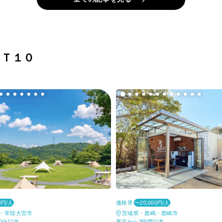
ＳＴ１０
価格帯
0円/人
〜20,000円/人
・常陸大宮市
茨城県・鹿嶋・鹿嶋市
0分以内
東京から2時間以内