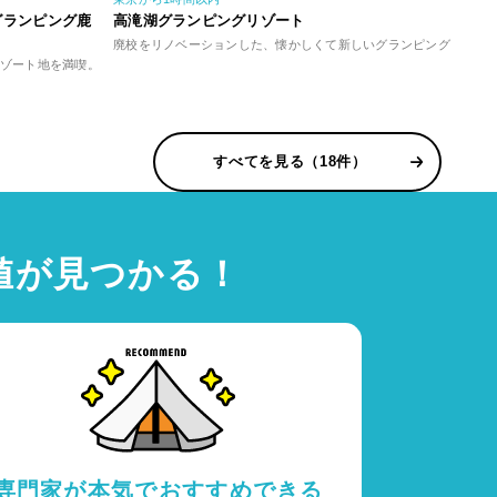
0｜グランピング鹿
高滝湖グランピングリゾート
FUR
廃校をリノベーションした、懐かしくて新しいグランピング
都心か
験を
ゾート地を満喫。
すべてを見る（18件）
値が見つかる！
専門家が本気でおすすめできる