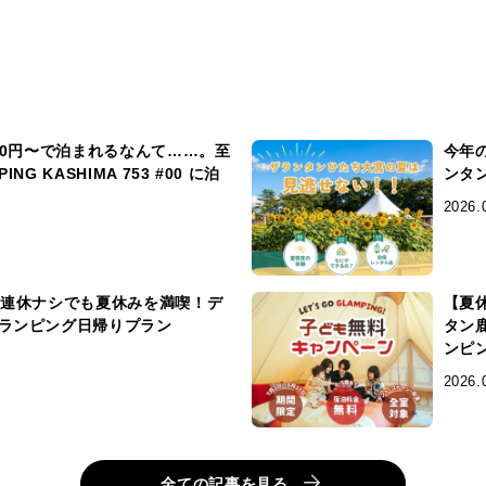
00円〜で泊まれるなんて……。至
今年
G KASHIMA 753 #00 に泊
ンタ
2026.
】連休ナシでも夏休みを満喫！デ
【夏
ランピング日帰りプラン
タン
ンピ
2026.
全ての記事を見る