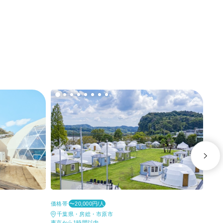
価格帯
価格
〜20,000円/人
千葉県・房総・市原市
東
東京から1時間以内
東京