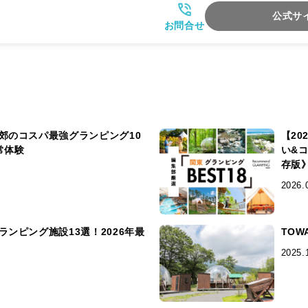
公式サ
お問合せ
郊のコスパ最強グランピング10
【2
常体験
い&
存版
2026.
ンピング施設13選！2026年最
TO
2025.