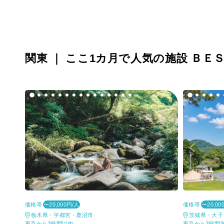
関東 ｜ ここ1カ月で人気の施設 ＢＥ
価格帯
価格帯
〜20,000円/人
〜20,00
栃木県・宇都宮・鹿沼市
茨城県・大子
東京から2時間以内
東京から2時間3