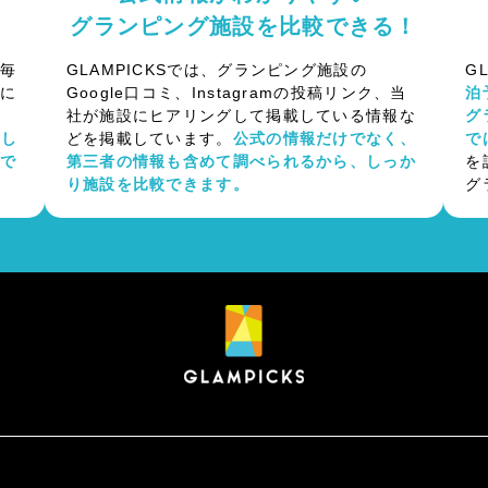
グランピング施設を比較できる！
約毎
GLAMPICKSでは、グランピング施設の
G
ンに
Google口コミ、Instagramの投稿リンク、当
泊
社が施設にヒアリングして掲載している情報な
グ
介し
どを掲載しています。
公式の情報だけでなく、
で
泊で
第三者の情報も含めて調べられるから、しっか
を
り施設を比較できます。
グ