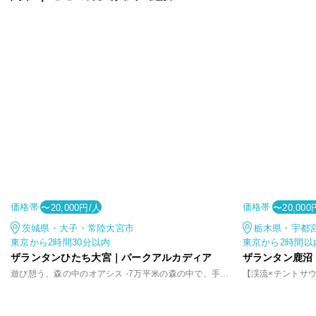
価格帯
価格帯
〜20,000円/人
〜20,000
茨城県・大子・常陸大宮市
栃木県・宇都
東京から2時間30分以内
東京から2時間以
ザランタンひたち大宮｜パークアルカディア
ザランタン鹿沼
遊び憩う、森の中のオアシス -7万平米の森の中で、手軽に味わうアウトドア体験