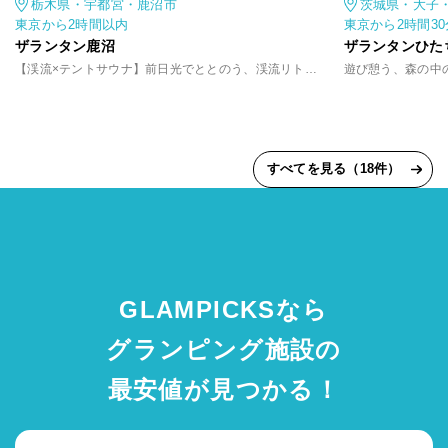
栃木県・宇都宮・鹿沼市
茨城県・大子
東京から2時間以内
東京から2時間3
ザランタン鹿沼
ザランタンひた
【渓流×テントサウナ】前日光でととのう、渓流リトリート
すべてを見る（18件）
GLAMPICKSなら
グランピング施設の
最安値が見つかる！