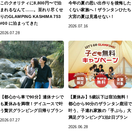
このクオリティに8,800円〜で泊
今年の夏の思い出作りを後悔した
まれるなんて……。至れり尽くせ
くない家族へ！ザランタンひたち
りのGLAMPING KASHIMA 753
大宮の夏は見逃せない！
#00 に泊まってきた
2026.07.16
2026.07.28
【都心から車で90分】連休ナシで
【夏休み】5歳以下は宿泊無料！
も夏休みを満喫！デイユースで叶
都心から90分のザランタン鹿沼で
う贅沢グランピング日帰りプラン
叶う、子連れ家族の「手ぶら」大
満足グランピング1泊2日プラン
2026.07.27
2026.06.28