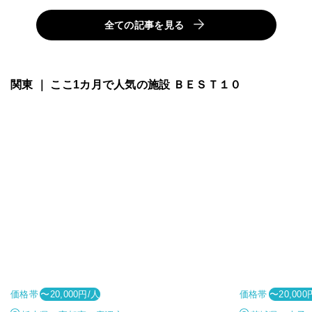
全ての記事を見る
関東 ｜ ここ1カ月で人気の施設 ＢＥＳＴ１０
価格帯
価格帯
〜20,000円/人
〜20,000