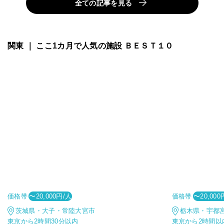
全ての記事を見る
関東 ｜ ここ1カ月で人気の施設 ＢＥＳＴ１０
価格帯
価格帯
〜20,000円/人
〜20,000
茨城県・大子・常陸大宮市
栃木県・宇都
東京から2時間30分以内
東京から2時間以