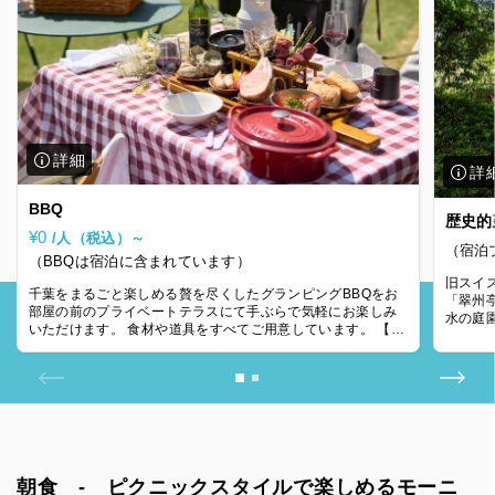
BBQ
歴史的
¥0
/人（税込）～
（宿泊
（BBQは宿泊に含まれています）
旧スイ
千葉をまるごと楽しめる贅を尽くしたグランピングBBQをお
「翠州
部屋の前のプライベートテラスにて手ぶらで気軽にお楽しみ
水の庭
いただけます。 食材や道具をすべてご用意しています。 【時
いただ
間】 17:00 ～ ※お子様に
朝食 - ピクニックスタイルで楽しめるモーニ