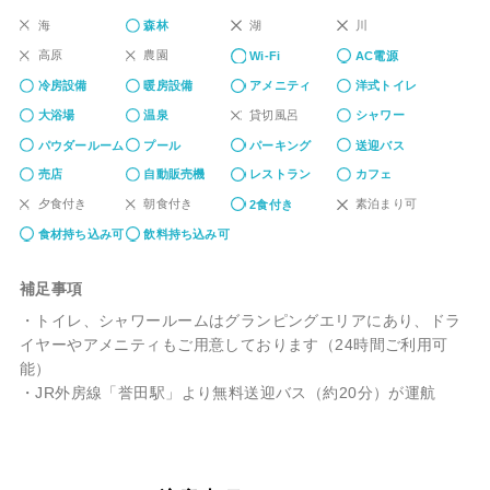
海
湖
川
森林
高原
農園
Wi-Fi
AC電源
冷房設備
暖房設備
アメニティ
洋式トイレ
貸切風呂
大浴場
温泉
シャワー
パウダールーム
プール
パーキング
送迎バス
売店
自動販売機
レストラン
カフェ
夕食付き
朝食付き
素泊まり可
2食付き
食材持ち込み可
飲料持ち込み可
補足事項
・トイレ、シャワールームはグランピングエリアにあり、ドラ
イヤーやアメニティもご用意しております（24時間ご利用可
能）
・JR外房線「誉田駅」より無料送迎バス（約20分）が運航