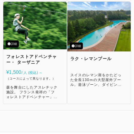
みてください。 【森のアク
膚の乾燥などに効果があると
ティビティ】 ・ロングジッ
言われています。 ※紅葉乃
プスライド ・フォレストア
湯をご利用の場合は、入湯税
ドベンチャー・ターザニア
150円を別途頂戴いたしま
キッズコース ・ミニゴルフ
す。（12歳以上の方）
・ラク・レマンプール（夏季
限定） ・テニス ・グリーン
トラック（400m） ・ノルデ
ィックウォーキング ・フッ
詳細
トサル ・ディスクゴルフ
詳細
【スパ・サウナ】 ・宿泊者
専用スパラウンジ ・長柄カ
フォレストアドベンチャ
ラク・レマンプール
ルナの湯 ・炭酸泉 ・サウナ
ー・ ターザニア
・パウダールーム ・ロビー
ラウンジ 【インドアスポー
¥1,500
/ 人 (税込) ～
ツ】 ・室内温水プール ・オ
スイスのレマン湖をかたどっ
ブスタクル ・ボルダリング
（コースによって異なります。）
た全長130ｍの大型屋外プー
・テーブルテニス ・スポン
ル。遊泳ゾーン、ダイビング
森を舞台にしたアスレチック
ジテニス ・バスケットボー
スポット、幼児用の３つのス
施設。 フランス発祥の「フ
ル ・バドミントン ・ユニカ
ポットに分かれています。
ォレストアドベンチャー」ブ
ール ・インドアトラック
ランドの一つで、スリル満点
（200m） ・キッズ体操 ・
のアスレチックコースを楽し
フィジカルフィットネス
めます！ まるでターザンに
【ご利用案内】 ［営業時
なった気分で、自然と一体に
間］ 10：00～17：00（最
なれる体験が待っています！
終受付 16：00） ※以下は
【コース】 ［アドベンチャ
営業時間が異なります。予め
ー＆ロングジップスライドコ
ご了承ください。 ・ロング