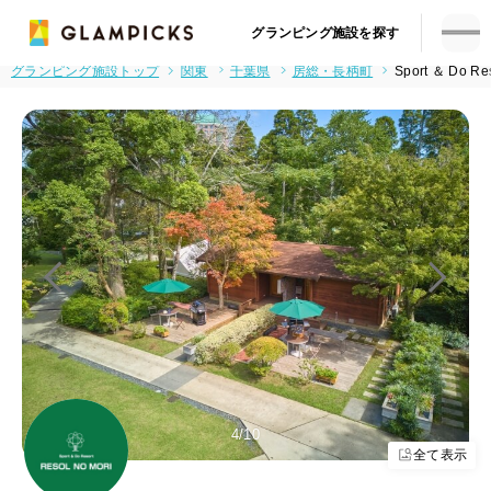
グランピング施設を探す
グランピング施設トップ
関東
千葉県
房総・長柄町
Sport ＆ Do 
4
/10
全て表示