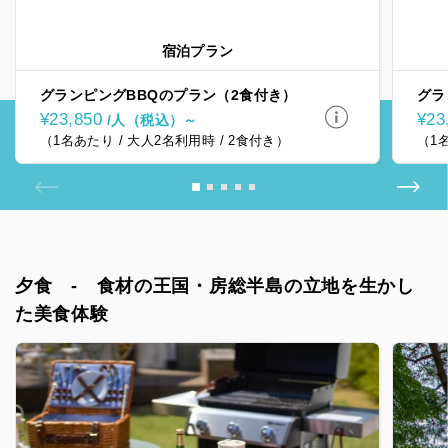
す。
夕食は
す。
宿泊プラン
グランピングBBQのプラン（2食付き）
グラ
¥23,850
¥23
/人（税込）～
（1名あたり / 大人2名利用時 / 2食付き）
（1
夕食 - 食材の王国・房総半島の立地を生かし
た美食体験