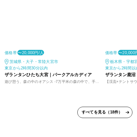
価格帯
価格帯
〜20,000円/人
〜20,000
茨城県・大子・常陸大宮市
栃木県・宇都
東京から2時間30分以内
東京から2時間以
ザランタンひたち大宮｜パークアルカディア
ザランタン鹿沼
遊び憩う、森の中のオアシス -7万平米の森の中で、手軽に味わうアウトドア体験
すべてを見る（18件）