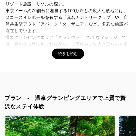
リゾート施設「リソルの森」。
東京ドーム約70個分に相当する100万坪もの広大な敷地には、
２コース４５ホールを有する「真名カントリークラブ」や、自
然共生型アウトドアパーク「ターザニア」など、多彩な施設が
点在しています。
温泉グランピングエリア「グランヴォ― スパ ヴィレッジ」で
は、豊かな自然に包まれながら、ご家族やご友人と語らいを楽
しむ贅沢なステイをお楽しみいただけます。
露天風呂付き天然温泉と地元食材にこだわったお食事で、自然
を身近に感じる上質なグランピングをご堪能ください。
プラン - 温泉グランピングエリアで上質で贅
沢なステイ体験