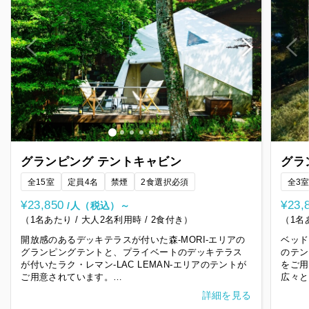
グランピング テントキャビン
グラ
全15室
定員4名
禁煙
2食選択必須
全3
¥23,850
¥23,
/人（税込）～
（1名あたり / 大人2名利用時 / 2食付き）
（1名
開放感のあるデッキテラスが付いた森-MORI-エリアの
ベッド
グランピングテントと、プライベートのデッキテラス
のテン
が付いたラク・レマン-LAC LEMAN-エリアのテントが
をご用
ご用意されています。
広々と
だけま
詳細を見る
夕食は大人気のアップグレードBBQのご用意となりま