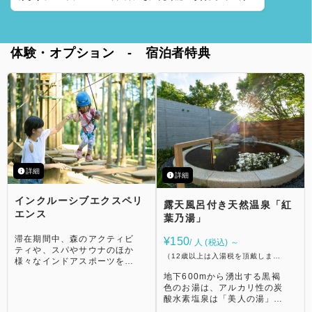
いただけない場合あり
体験・オプション - 宿泊者特典
詳細
詳細
インクルーシブエクスペリ
露天風呂付き天然温泉「紅
エンス
葉乃湯」
滞在期間中、森のアクティビ
¥150
/ 人 (税込) ～
ティや、スパやサウナのほか
（12歳以上は入湯税を頂戴しま
様々なインドアスポーツをお
す）
好きな時間に自由に体験でき
地下600mから湧出する黒褐
ます。 豊富な種類をご用意
色のお湯は、アルカリ性の炭
しておりますので、お好みの
酸水素塩泉は「美人の湯」と
ものを選んで自由に過ごして
呼ばれる泉質で、冷え性や皮