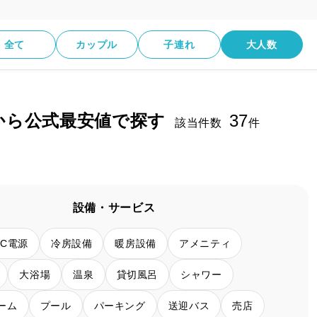
全て
カップル
子連れ
大人数
から公式最安値で探す
37
該当件数
件
設備・サービス
AC電源
冷房設備
暖房設備
アメニティ
大浴場
温泉
貸切風呂
シャワー
ーム
プール
パーキング
送迎バス
売店