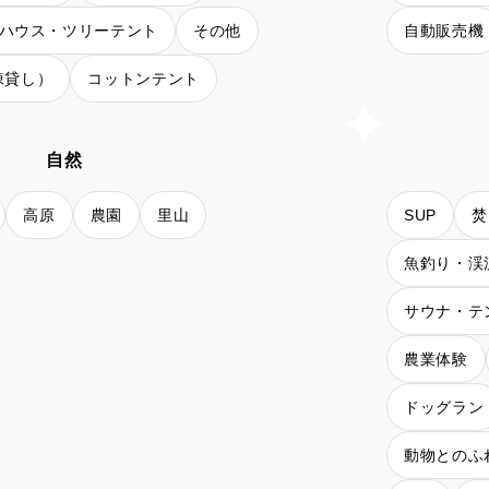
ハウス・ツリーテント
その他
自動販売機
棟貸し）
コットンテント
自然
高原
農園
里山
SUP
焚
魚釣り・渓
サウナ・テ
農業体験
ドッグラン
動物とのふ