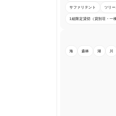
サファリテント
ツリー
1組限定貸切（貸別荘・一
海
森林
湖
川