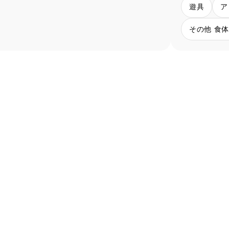
遊具
ア
その他 食