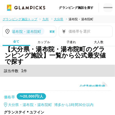
グランピング施設を探す
グランピング施設トップ
九州
大分県
湯布院・湯布院町
価格帯を選択
湯布院・湯布院町
変更
全て
カップル
子連れ
大人数
【大分県・湯布院・湯布院町のグラ
ンピング施設】一覧から公式最安値
で探す
1
該当件数
件
公式予約が最安値
〜20,000円/人
価格帯
大分県・湯布院・湯布院町 博多から1時間30分以内
グランステイ＊ユフイン