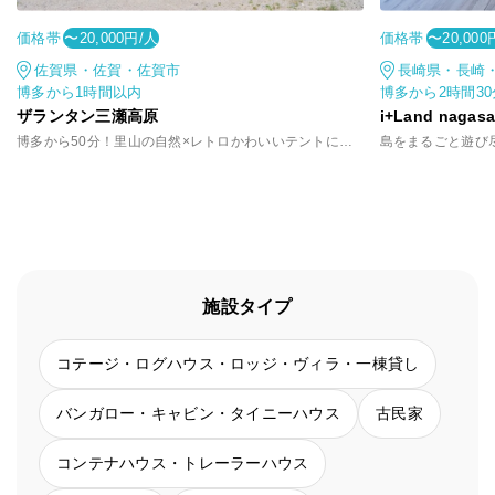
価格帯
価格帯
〜20,000円/人
〜20,000
佐賀県・佐賀・佐賀市
長崎県・長崎
博多から1時間以内
博多から2時間3
ザランタン三瀬高原
i+Land nagasa
博多から50分！里山の自然×レトロかわいいテントに泊まる非日常
島をまるごと遊び
施設タイプ
コテージ・ログハウス・ロッジ・ヴィラ・一棟貸し
バンガロー・キャビン・タイニーハウス
古民家
コンテナハウス・トレーラーハウス