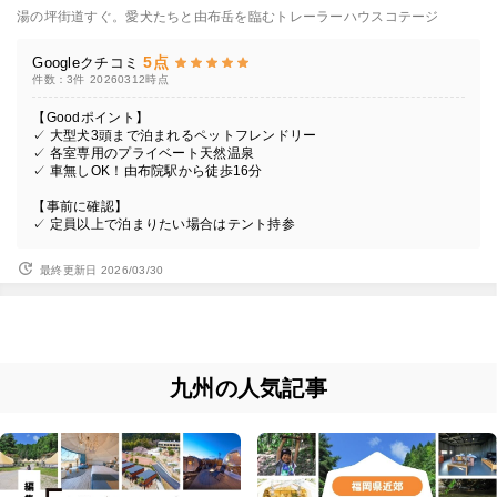
湯の坪街道すぐ。愛犬たちと由布岳を臨むトレーラーハウスコテージ
5点
Googleクチコミ
件数：3件
20260312時点
【Goodポイント】
✓ 大型犬3頭まで泊まれるペットフレンドリー
✓ 各室専用のプライベート天然温泉
✓ 車無しOK！由布院駅から徒歩16分
【事前に確認】
✓ 定員以上で泊まりたい場合はテント持参
最終更新日 2026/03/30
九州の人気記事