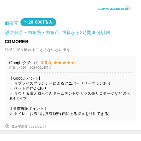
公式予約が最安値
〜20,000円/人
価格帯
大分県・由布院・由布市 博多から2時間30分以内
COMOREBI
記憶に残り離れることのない思い出を
4.6点
Googleクチコミ
件数：499件
20240912時点
【Goodポイント】
✓ サプライズプランナーによるアニバーサリープランあり
✓ ペット同伴OKあり
✓ サウナ＆露天風呂付きドームテントやガラス張りコテージなど選べ
る4タイプ
【事前確認ポイント】
✓ トイレ、お風呂は共有(施設内にある温泉を利用できる)
最終更新日 2026/01/07