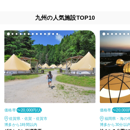
九州の人気施設TOP10
価格帯
価格帯
〜20,000円/人
〜20,000
佐賀県・佐賀・佐賀市
福岡県・海の
博多から1時間以内
博多から30分以