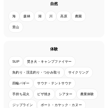
自然
海
森林
湖
川
高原
農園
里山
体験
SUP
焚き火・キャンプファイヤー
魚釣り・渓流釣り・つかみ取り
サイクリング
四輪バギー
サウナ・テントサウナ
手持ち花火
ピザ焼き
シアター
農業体験
ジップライン
ボート・カヤック・カヌー