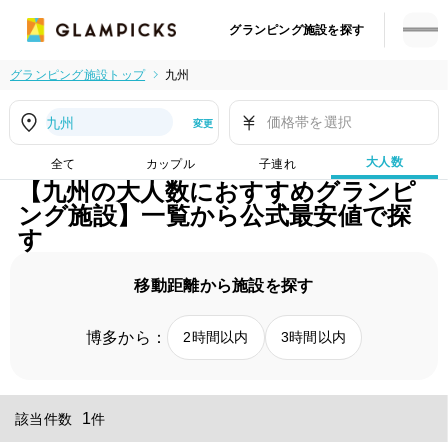
グランピング施設を探す
グランピング施設トップ
九州
価格帯を選択
九州
変更
大人数
全て
カップル
子連れ
【九州の大人数におすすめグランピ
ング施設】一覧から公式最安値で探
す
移動距離から施設を探す
博多から：
2時間以内
3時間以内
1
該当件数
件