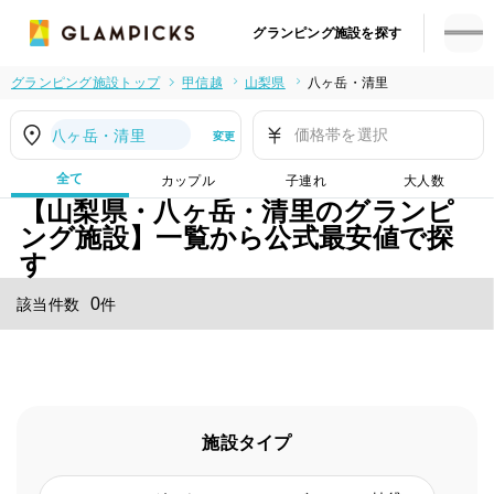
グランピング施設を探す
グランピング施設トップ
甲信越
山梨県
八ヶ岳・清里
価格帯を選択
八ヶ岳・清里
変更
全て
カップル
子連れ
大人数
【山梨県・八ヶ岳・清里のグランピ
ング施設】一覧から公式最安値で探
す
0
該当件数
件
施設タイプ