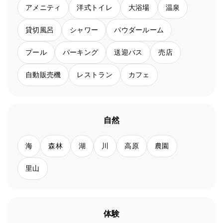
アメニティ
洋式トイレ
大浴場
温泉
貸切風呂
シャワー
パウダールーム
プール
パーキング
送迎バス
売店
自動販売機
レストラン
カフェ
自然
海
森林
湖
川
高原
農園
里山
体験