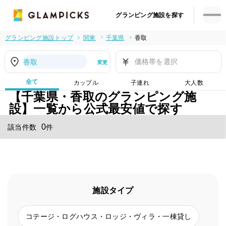
グランピング施設を探す
グランピング施設トップ
関東
千葉県
香取
価格帯を選択
香取
変更
全て
カップル
子連れ
大人数
【千葉県・香取のグランピング施
設】一覧から公式最安値で探す
0
該当件数
件
施設タイプ
コテージ・ログハウス・ロッジ・ヴィラ・一棟貸し