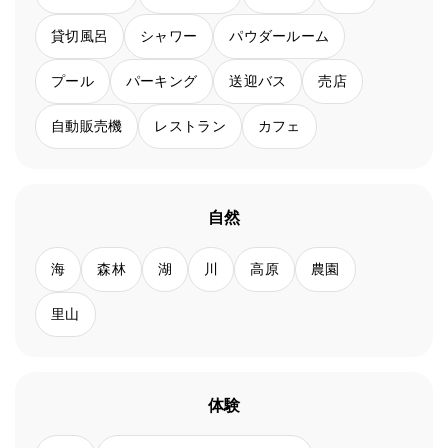
貸切風呂
シャワー
パウダールーム
プール
パーキング
送迎バス
売店
自動販売機
レストラン
カフェ
自然
海
森林
湖
川
高原
農園
里山
体験