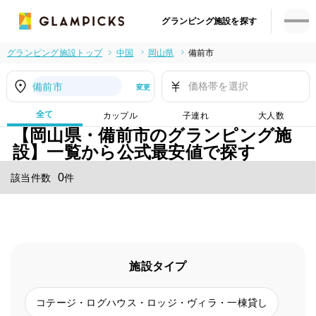
グランピング施設を探す
グランピング施設トップ
中国
岡山県
備前市
価格帯を選択
備前市
変更
全て
カップル
子連れ
大人数
【岡山県・備前市のグランピング施
設】一覧から公式最安値で探す
0
該当件数
件
施設タイプ
コテージ・ログハウス・ロッジ・ヴィラ・一棟貸し