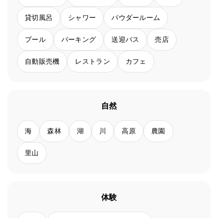
貸切風呂
シャワー
パウダールーム
プール
パーキング
送迎バス
売店
自動販売機
レストラン
カフェ
自然
海
森林
湖
川
高原
農園
里山
体験