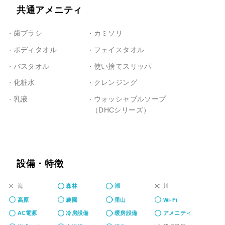
共通アメニティ
歯ブラシ
カミソリ
ボディタオル
フェイスタオル
バスタオル
使い捨てスリッパ
化粧水
クレンジング
乳液
ウォッシャブルソープ
（DHCシリーズ）
設備・特徴
海
川
森林
湖
高原
農園
里山
Wi-Fi
AC電源
冷房設備
暖房設備
アメニティ