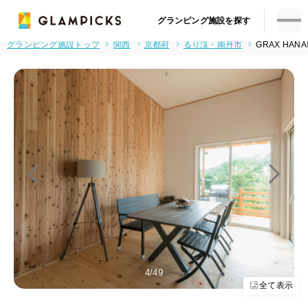
グランピング施設を探す
グランピング施設トップ
関西
京都府
るり渓・南丹市
GRAX HAN
5
/49
全て表示