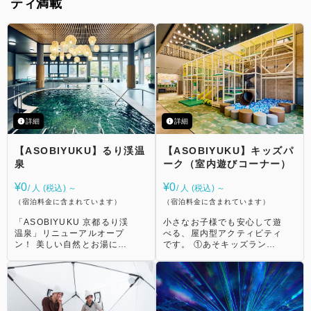
ティ満載
詳細
詳細
【ASOBIYUKU】るり渓温
【ASOBIYUKU】キッズパ
泉
ーク（室内遊びコーナー）
¥0
¥0
/ 人 (税込) ～
/ 人 (税込) ～
（宿泊料金に含まれています）
（宿泊料金に含まれています）
「ASOBIYUKU 京都るり渓
小さなお子様でも安心して遊
温泉」リニューアルオープ
べる、屋内型アクティビティ
ン！ 美しい自然とお湯に癒
です。 ①あそキッズランド
されるスパ＆レジャーリゾー
るり湯内にお子さま用の大き
トです。 リニューアルした
なインナーアスレチックが登
「るり湯」では、温泉やス
場！ お天気の悪い日でも楽
パ、キッズパークなど盛りだ
しめるスポット。２階から滑
くさんの体験をお楽しみいた
るロング滑り台もおすすめで
だけます。 ①大浴場 男性、
す。 営業時間：7:00〜