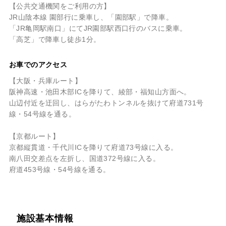
【公共交通機関をご利用の方】
JR山陰本線 園部行に乗車し、「園部駅」で降車。
「JR亀岡駅南口」にてJR園部駅西口行のバスに乗車。
「高芝」で降車し徒歩1分。
お車でのアクセス
【大阪・兵庫ルート】
阪神高速・池田木部ICを降りて、綾部・福知山方面へ。
山辺付近を迂回し、はらがたわトンネルを抜けて府道731号
線・54号線を通る。
【京都ルート】
京都縦貫道・千代川ICを降りて府道73号線に入る。
南八田交差点を左折し、国道372号線に入る。
府道453号線・54号線を通る。
施設基本情報