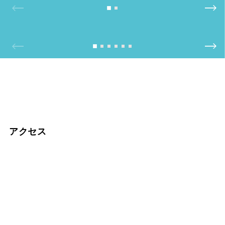
この投稿をInstagramで見る
この投稿をInstagramで見る
アクセス
GRAX HANARE 京都・るり渓(@hanare_kyoto)がシェアした投稿
Masafilm(@masafilm_jp)がシェアした投