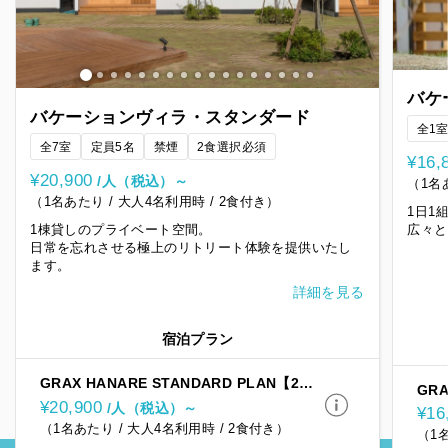
バケ
バケーションヴィラ・スタンダード
全1
全7室
定員5名
禁煙
2食選択必須
¥16,
¥20,900
/人（税込）～
（1名
（1名あたり / 大人4名利用時 / 2食付き）
1日1
広々と
1棟貸しのプライベート空間。
日常を忘れさせる極上のリトリート体験を提供いたし
ます。
詳細を見る
宿泊プラン
GRAX HANARE STANDARD PLAN【2食付】
GRA
¥20,900
/人（税込）～
¥16
（1名あたり / 大人4名利用時 / 2食付き）
（1名