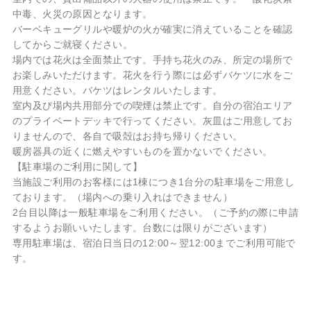
中毒、火災の原因となります。
バーベキューグリルや暖炉の火が確実に消えていることを確認
してからご就寝ください。
場内では花火は全面禁止です。手持ち花火のみ、所定の場所で
お楽しみいただけます。花火を行う際には必ずバケツに水をご
用意ください。バケツはレンタルいたします。
室内及び場内共用部分での喫煙は禁止です。自分の宿泊エリア
のプライベートデッキで行ってください。灰皿はご用意してお
りませんので、各自で吸殻はお持ち帰りください。
暖房器具の近くに燃えやすいものを置かないでください。
【駐車場のご利用に関して】
当施設ご利用のお客様には1棟につき1台分の駐車場をご用意し
ております。（場内への乗り入れはできません）
2台目以降は一般駐車場をご利用ください。（ご予約の際に申請
するようお願いいたします。台数には限りがございます）
専用駐車場は、宿泊日当日の12:00～翌12:00までご利用可能で
す。