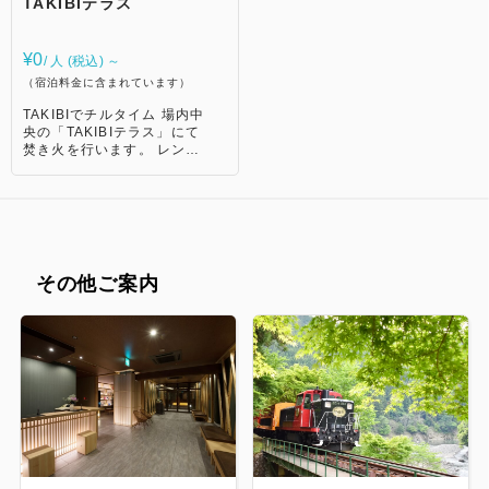
TAKIBIテラス
だけます！ お好きな”ととの
しますのでご注意下さい。
でしっかりと汗を流したい方
い”スタイルを過ごせます◎
【料金】 平日：無料 土日
におすすめの本格岩盤浴ルー
祝：特別料金 ※宿泊当日、
ム。 ⑤酵素風呂 約5,000種
¥0
フロントにてお申し付けくだ
/ 人 (税込) ～
の酵素に天然の米ぬかを配
さい。 【施設周辺マップ】
（宿泊料金に含まれています）
合。自然に熱を発行する米ぬ
かで身体が芯から温まり、新
TAKIBIでチルタイム 場内中
陳代謝が促進されます。 身
央の「TAKIBIテラス」にて
体に不足している酵素の補給
焚き火を行います。 レンガ
で免疫力が高まり、美肌効果
を基調としたおしゃれな焚
やデトックス効果が期待でき
き火台。 ベンチもついてい
ます。 その他、入浴後の時
るので座りながらごゆっく
間をゆっくり楽しむお部屋を
りとお過ごしいただけま
ご用意しております。 ぜひ
す。 ビッグマシュマロもご
お越しください。 【ご利用
用意しているので、甘くて
案内】 ・るり湯：7:00〜
とろける焼きマシュマロも
23:30（最終受付23:00）
その他ご案内
お召上がりいただけます。
（ランタンテラス、キッズパ
アウトドアならではの夜の
ーク、スーベニア含む） ・
ひとときをどうぞ。 【点
プール：9:00〜18:00 （ご
火】 20:00～21:00 ※悪天
自身の水着をお持ちいただく
候の場合は中止となりま
ことをおすすめいたします。
す。
有料レンタルあり） ・米ぬ
か酵素浴：10:00〜18:00
（15分/ 2,500円（税込）事
前予約制。お電話、浴場フロ
ントで承ります）