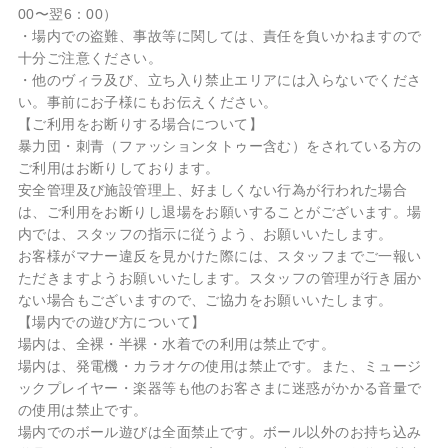
00〜翌6：00）
・場内での盗難、事故等に関しては、責任を負いかねますので
十分ご注意ください。
・他のヴィラ及び、立ち入り禁止エリアには入らないでくださ
い。事前にお子様にもお伝えください。
【ご利用をお断りする場合について】
暴力団・刺青（ファッションタトゥー含む）をされている方の
ご利用はお断りしております。
安全管理及び施設管理上、好ましくない行為が行われた場合
は、ご利用をお断りし退場をお願いすることがございます。場
内では、スタッフの指示に従うよう、お願いいたします。
お客様がマナー違反を見かけた際には、スタッフまでご一報い
ただきますようお願いいたします。スタッフの管理が行き届か
ない場合もございますので、ご協力をお願いいたします。
【場内での遊び方について】
場内は、全裸・半裸・水着での利用は禁止です。
場内は、発電機・カラオケの使用は禁止です。また、ミュージ
ックプレイヤー・楽器等も他のお客さまに迷惑がかかる音量で
の使用は禁止です。
場内でのボール遊びは全面禁止です。ボール以外のお持ち込み