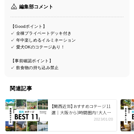
編集部コメント
【Goodポイント】
✓ 全棟プライベートデッキ付き
✓ 年中楽しめるイルミネーション
✓ 愛犬OKのコテージあり！
【事前確認ポイント】
✓ 飲食物の持ち込み禁止
関連記事
【関西近郊】おすすめコテージ11
選｜大阪から3時間圏内！大人数
や安い人気施設をご紹介
2023/01/20