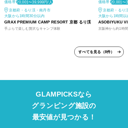
価格帯
価格帯
20,001〜39,999円/人
20,001〜
京都府・るり渓・南丹市
京都府・るり
大阪から1時間30分以内
大阪から1時間以
GRAX PREMIUM CAMP RESORT 京都 るり渓
ASOBIYUKU 
手ぶらで楽しむ贅沢なキャンプ体験
すべてを見る（8件）
GLAMPICKSなら
グランピング施設の
最安値が見つかる！