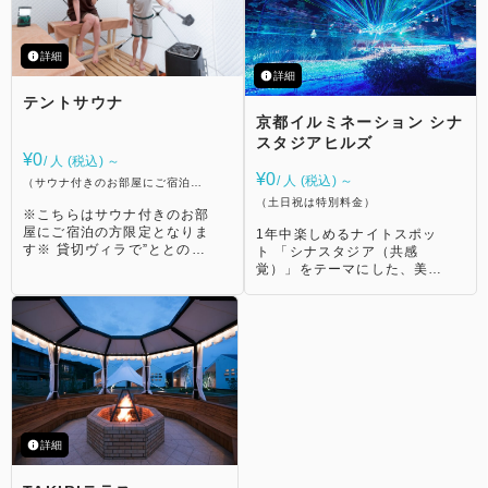
女性別の大浴場の弱放射能温
23:30 料金：無料 ※遊具は
泉（ラドン温泉）。疲れを癒
身長130センチまでのお子さ
し、肩こりをやわらげる天然
まのみご利用いただけます。
詳細
温泉。国内有数のラジウム含
②あそサンドパーク 室内の
詳細
有量を誇ります。 神経痛、
砂場ゾーン。さらさらの砂で
テントサウナ
関節痛、冷え性、痛風、動脈
思う存分砂遊びができます。
京都イルミネーション シナ
硬化でお悩みの方はお試しく
営業時間：7:00〜23:30 料
ださい。 ②つぼ湯 お一人で
金：無料 ※ご利用の際は保
スタジアヒルズ
ゆったりと入れる陶器のつぼ
護者さまも同伴いただくこと
¥0
/ 人 (税込) ～
湯。 ③水着温泉・温泉プー
をお願いしております。 ③
¥0
/ 人 (税込) ～
（サウナ付きのお部屋にご宿泊の
ル 水着で入れる男女混浴の
おままごとハウス おままご
方限定）
（土日祝は特別料金）
「水着温泉」。 露天風呂や
とができる遊具をたくさん用
※こちらはサウナ付きのお部
プール、サウナ、ジェットバ
意したルームです。 営業時
屋にご宿泊の方限定となりま
1年中楽しめるナイトスポッ
スなどをご用意。 ※ご自身
間：7:00〜23:30 料金：無
す※ 貸切ヴィラで”ととの
ト 「シナスタジア（共感
の水着をお持ちいただくこと
料 ※ご利用の際は保護者さ
う” お部屋のデッキでプライ
覚）」をテーマにした、美し
をおすすめいたします。 ④
まも同伴いただくことをお願
ベートテントサウナを楽しめ
い山間のロケーションに広が
岩盤浴 るり湯の岩盤浴は3種
いしております。 ④のりも
る！ 清潔感のある真っ白な
るイルミネーション。 アー
類！ ひだまりの部屋：約40
のランド 人気の車や電車の
テントサウナ。 自分たちだ
ティストが手掛けた光のアー
度。柔らかな明かりと心地よ
おもちゃで遊べるルームで
けの空間で……、サウナをご
トに、響き渡る壮大な音楽。
いぬくもりの中でゆったりと
す。 営業時間：7:00〜
体験いただけます！ ストー
それぞれのテーマを持った
お過ごしいただけるリラック
23:30 料金：無料 ※ご利用
ブの蒸気でいっぱいになった
12の光の世界をを、五感で
スルーム。 ねころびの部
の際は保護者さまも同伴いた
サウナで身体を温め、お好き
感じてみましょう。 広大な
屋：約50度。心地よいぬく
だくことをお願いしておりま
なタイミングでロウリュウ
敷地に展開されるアート。
もりに包まれながら身体の芯
す。
も！ デッキで外気浴もよ
光と自然が織りなす夜を体験
からゆっくりと温めたい方に
し、お部屋についているジャ
してみませんか？ 【営業時
詳細
おすすめの岩盤浴ルーム。
グジーで水風呂もよし！ ご
間】 日没~22:00（最終入場
灼熱の部屋：約60度。じり
自由に何回でもお楽しみいた
21:30）季節により変動いた
じりと溶けるような暑さの中