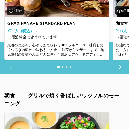
GRAX HANARE STANDARD PLAN
和食す
¥0
¥0
/人（税込）～
/人
（宿泊料金に含まれています）
（宿泊
京都の恵みを、心ゆくまで味わうBBQフルコース 1棟貸切の
快適な
くつろぎの離れで味わうご夕食。 前菜からデザートまで、地
たい方におすすめ 【メニュ
元京都の食材をふんだんに使った贅沢なアウトドアディナ
合わせ 
ー。鰆の炊き込みご飯やリブロース
きごはん
朝食 - グリルで焼く香ばしいワッフルのモー
ニング