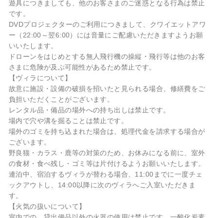
遊具につきましても、他のお客さまのご迷惑となる行為は禁止
です。
DVDプロジェクターのご利用につきまして、クワイエットアワ
ー（22:00～翌6:00）には音量にご配慮いただきますようお願
いいたします。
ドローンをはじめとする無人飛行機の操縦・飛行等は他のお客
さまに危険が及ぶ可能性があるため禁止です。
【ヴィラについて】
故意に施設・設備の破損を招いたと見られる場合、修繕費をご
負担いただくことがございます。
レンタル品・備品の場外への持ち出しは禁止です。
場内で穴や溝を掘ることは禁止です。
場外のゴミを持ち込まれた場合は、処理代金を請求する場合が
ございます。
野良猫・カラス・鹿等の対策のため、お休みになる前に、室外
の食材・食べ残し・ゴミ等は片付けるようお願いいたします。
連泊中、宿泊するヴィラが替わる場合、11:00までに一度チェ
ックアウトし、14:00以降に次のヴィラへご入室いただきま
す。
【火気の扱いについて】
室内での、貸出備品以外の火器の使用は禁止です。一酸化炭素