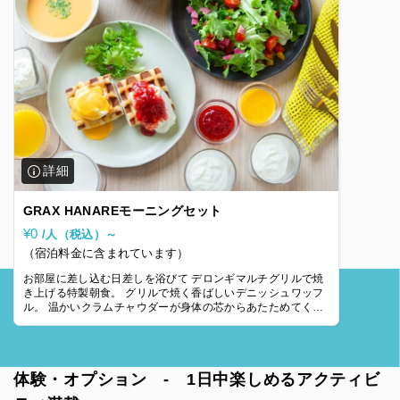
GRAX HANAREモーニングセット
¥0
/人（税込）～
（宿泊料金に含まれています）
お部屋に差し込む日差しを浴びて デロンギマルチグリルで焼
き上げる特製朝食。 グリルで焼く香ばしいデニッシュワッフ
ル。 温かいクラムチャウダーが身体の芯からあたためてくれ
ます。 【メニュー】 きのこと
体験・オプション - 1日中楽しめるアクティビ