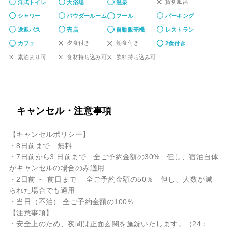
貸切風呂
洋式トイレ
大浴場
温泉
シャワー
パウダールーム
プール
パーキング
送迎バス
売店
自動販売機
レストラン
夕食付き
朝食付き
カフェ
2食付き
素泊まり可
食材持ち込み可
飲料持ち込み可
キャンセル・注意事項
【キャンセルポリシー】
・8日前まで 無料
・7日前から3 日前まで 全ご予約金額の30% 但し、宿泊自体
がキャンセルの場合のみ適用
・2日前 ～ 前日まで 全ご予約金額の50％ 但し、人数が減
られた場合でも適用
・当日（不泊） 全ご予約金額の100％
【注意事項】
・安全上のため、夜間は正面玄関を施錠いたします。（24：