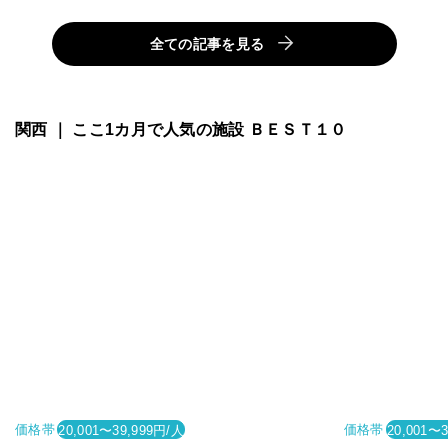
全ての記事を見る
関西 ｜ ここ1カ月で人気の施設 ＢＥＳＴ１０
価格帯
価格帯
20,001〜39,999円/人
20,001〜