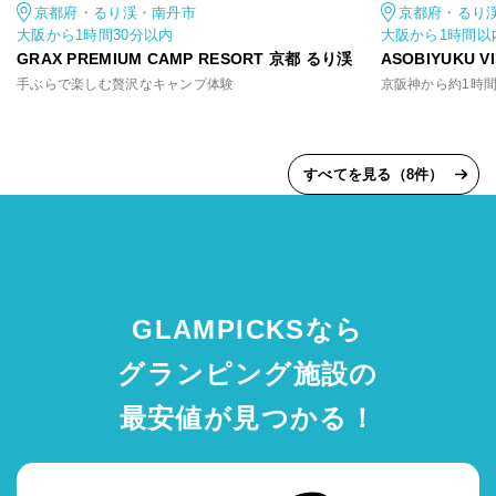
京都府・るり渓・南丹市
京都府・るり
大阪から1時間30分以内
大阪から1時間以
GRAX PREMIUM CAMP RESORT 京都 るり渓
ASOBIYUKU 
手ぶらで楽しむ贅沢なキャンプ体験
すべてを見る（8件）
GLAMPICKSなら
グランピング施設の
最安値が見つかる！