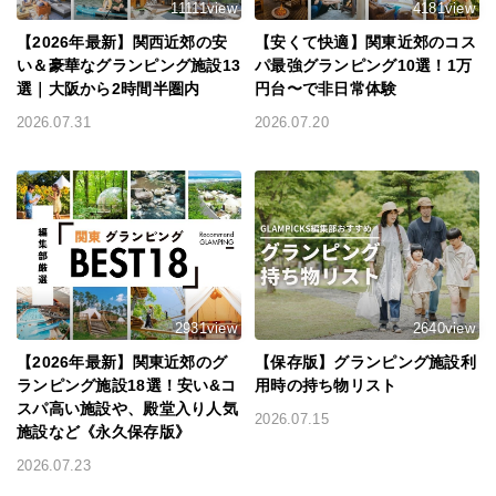
11111view
4181view
【2026年最新】関西近郊の安
【安くて快適】関東近郊のコス
い＆豪華なグランピング施設13
パ最強グランピング10選！1万
選｜大阪から2時間半圏内
円台〜で非日常体験
2026.07.31
2026.07.20
2931view
2640view
【2026年最新】関東近郊のグ
【保存版】グランピング施設利
ランピング施設18選！安い&コ
用時の持ち物リスト
スパ高い施設や、殿堂入り人気
2026.07.15
施設など《永久保存版》
2026.07.23