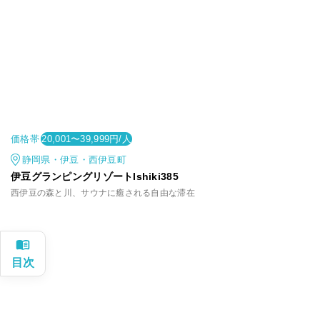
価格帯
20,001〜39,999円/人
静岡県・伊豆・西伊豆町
伊豆グランピングリゾートIshiki385
西伊豆の森と川、サウナに癒される自由な滞在