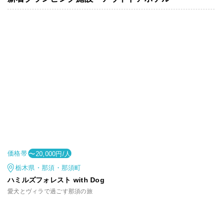
価格帯
〜20,000円/人
栃木県・那須・那須町
ハミルズフォレスト with Dog
愛犬とヴィラで過ごす那須の旅