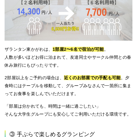
ザランタン東かがわは、
1部屋2〜6名で宿泊が可能
。
人数が多いほどお得に泊まれて、友達同士やサークル仲間との春
休み旅行にもぴったりです。
2部屋以上をご予約の場合は、
近くのお部屋での手配も可能
。夕
食時にはテーブルを移動して、
グループみなさんで一箇所に集ま
ってお食事を楽しんでいただけます
。
「部屋は分かれても、時間は一緒に過ごしたい」
そんな大学生グループにも安心してご利用いただける環境です。
③ 手ぶらで楽しめるグランピング