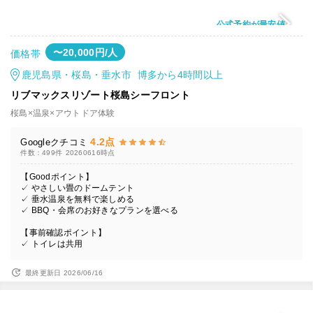
公式予約が最安値
〜20,000円/人
価格帯
鹿児島県・桜島・垂水市 博多から4時間以上
リブマックスリゾート桜島シーフロント
桜島×温泉×アウトドア体験
4.2点
Googleクチコミ
件数：499件
20260616時点
【Goodポイント】
✓ やさしい畳のドームテント
✓ 垂水温泉を無料で楽しめる
✓ BBQ・会席のお好きなプランを選べる
【事前確認ポイント】
✓ トイレは共用
最終更新日 2026/06/16