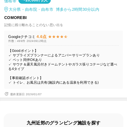
〜20,000円/人
価格帯
大分県・由布院・由布市 博多から2時間30分以内
COMOREBI
記憶に残り離れることのない思い出を
4.6点
Googleクチコミ
件数：499件
20240912時点
【Goodポイント】
✓ サプライズプランナーによるアニバーサリープランあり
✓ ペット同伴OKあり
✓ サウナ＆露天風呂付きドームテントやガラス張りコテージなど選べ
る4タイプ
【事前確認ポイント】
✓ トイレ、お風呂は共有(施設内にある温泉を利用できる)
最終更新日 2026/01/07
九州近郊のグランピング施設を探す