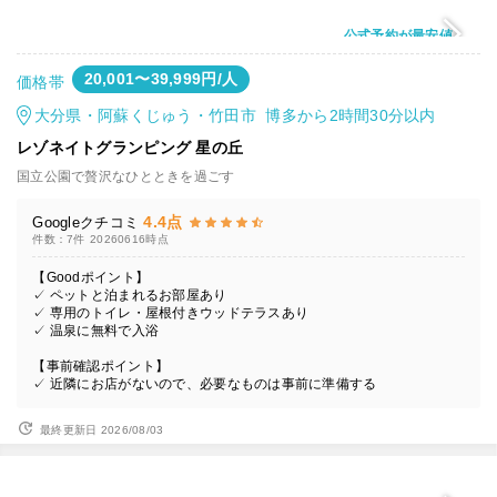
公式予約が最安値
20,001〜39,999円/人
価格帯
大分県・阿蘇くじゅう・竹田市 博多から2時間30分以内
レゾネイトグランピング 星の丘
国立公園で贅沢なひとときを過ごす
4.4点
Googleクチコミ
件数：7件
20260616時点
【Goodポイント】
✓ ペットと泊まれるお部屋あり
✓ 専用のトイレ・屋根付きウッドテラスあり
✓ 温泉に無料で入浴
【事前確認ポイント】
✓ 近隣にお店がないので、必要なものは事前に準備する
最終更新日 2026/08/03