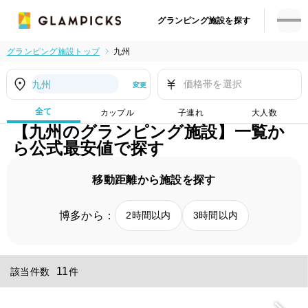
グランピング施設を探す
グランピング施設トップ
九州
価格帯を選択
九州
変更
全て
カップル
子連れ
大人数
【九州のグランピング施設】一覧か
ら公式最安値で探す
移動距離から施設を探す
博多から：
2時間以内
3時間以内
11
該当件数
件