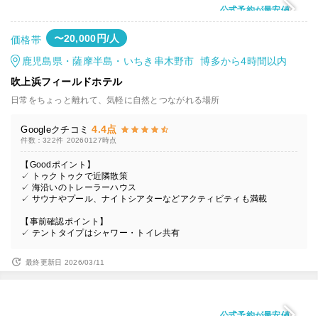
公式予約が最安値
〜20,000円/人
価格帯
鹿児島県・薩摩半島・いちき串木野市 博多から4時間以内
吹上浜フィールドホテル
日常をちょっと離れて、気軽に自然とつながれる場所
4.4点
Googleクチコミ
件数：322件
20260127時点
【Goodポイント】
✓ トゥクトゥクで近隣散策
✓ 海沿いのトレーラーハウス
✓ サウナやプール、ナイトシアターなどアクティビティも満載
【事前確認ポイント】
✓ テントタイプはシャワー・トイレ共有
最終更新日 2026/03/11
公式予約が最安値