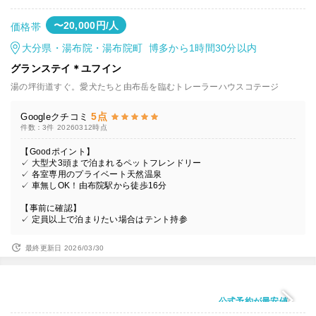
〜20,000円/人
価格帯
大分県・湯布院・湯布院町 博多から1時間30分以内
グランステイ＊ユフイン
湯の坪街道すぐ。愛犬たちと由布岳を臨むトレーラーハウスコテージ
5点
Googleクチコミ
件数：3件
20260312時点
【Goodポイント】
✓ 大型犬3頭まで泊まれるペットフレンドリー
✓ 各室専用のプライベート天然温泉
✓ 車無しOK！由布院駅から徒歩16分
【事前に確認】
✓ 定員以上で泊まりたい場合はテント持参
最終更新日 2026/03/30
公式予約が最安値