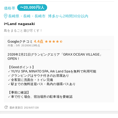
〜20,000円/人
価格帯
長崎県・長崎・長崎市 博多から2時間30分以内
i+Land nagasaki
島をまるごと遊び尽くす！
4.4点
Googleクチコミ
件数：5件
20260613時点
2026年2月21日グランピングエリア「GRAX OCEAN VILLAGE」
OPEN！
【Goodポイント】
✓YUYU SPA, MINATO SPA, Ark Land Spaを無料で利用可能
✓グランピングはサウナ付きのお部屋あり
✓全客室に洗面台・トイレ完備
✓駅までの無料送迎バス・島内の循環バスあり
【事前に確認】
✓車で行く場合、宿泊場所の駐車場を要確認
最終更新日 2026/07/28