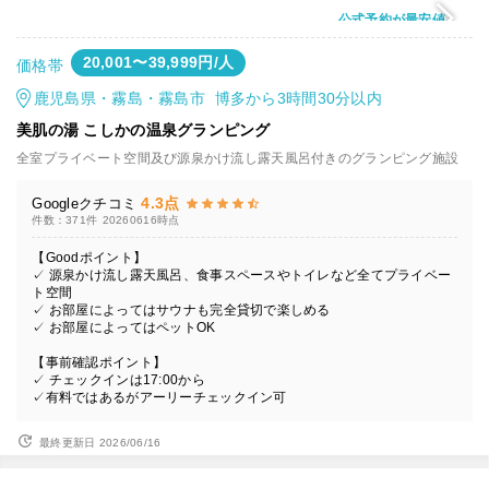
公式予約が最安値
20,001〜39,999円/人
価格帯
鹿児島県・霧島・霧島市 博多から3時間30分以内
美肌の湯 こしかの温泉グランピング
全室プライベート空間及び源泉かけ流し露天風呂付きのグランピング施設
4.3点
Googleクチコミ
件数：371件
20260616時点
【Goodポイント】
✓ 源泉かけ流し露天風呂、食事スペースやトイレなど全てプライベー
ト空間
✓ お部屋によってはサウナも完全貸切で楽しめる
✓ お部屋によってはペットOK
【事前確認ポイント】
✓ チェックインは17:00から
✓有料ではあるがアーリーチェックイン可
最終更新日 2026/06/16