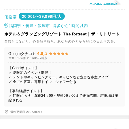
公式予約が最安値
20,001〜39,999円/人
価格帯
福岡県・筑豊・飯塚市 博多から1時間以内
ホテル＆グランピングリゾート The Retreat｜ザ・リトリート
自然とつながり、心を解き放ち、あなたの心とからだにウェルネスを。
4.6点
Googleクチコミ
件数：174件
20260527時点
【Goodポイント】
✓ 夏限定のイベント開催！
✓ テントやキャンピングカー、キャビンなど豊富な客室タイプ
✓ 全ての客室に専用トイレ、シャワー付き
【事前確認ポイント】
✓ 門限があり、深夜24：00～早朝06：00まで正面玄関、駐車場は施
錠される
最終更新日 2026/06/17