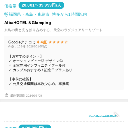
20,001〜39,999円/人
価格帯
福岡県・糸島・糸島市 博多から1時間以内
AlbaHOTEL＆Glamping
糸島の青と光を独り占めする、天空のラグジュアリーリゾート
4.4点
Googleクチコミ
件数：159件
20260616時点
【おすすめポイント】
✓ オーシャンビュー◎ デザイン◎
✓ 全室専用インフィニティプール付
✓ カップルおすすめ！記念日プランあり
【事前に確認】
✓ 公共交通機関は本数少なめ。車推奨
最終更新日 2026/07/08
公式予約が最安値