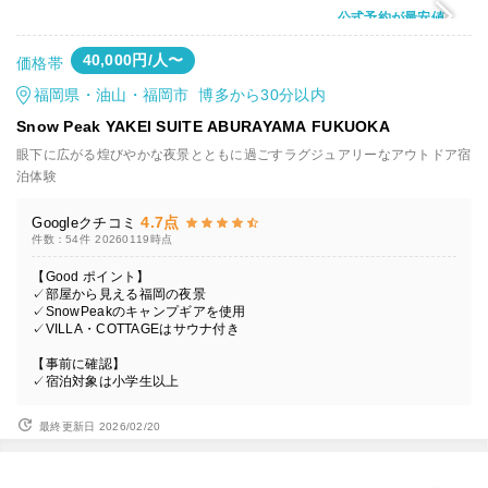
公式予約が最安値
40,000円/人〜
価格帯
福岡県・油山・福岡市 博多から30分以内
Snow Peak YAKEI SUITE ABURAYAMA FUKUOKA
眼下に広がる煌びやかな夜景とともに過ごすラグジュアリーなアウトドア宿
泊体験
4.7点
Googleクチコミ
件数：54件
20260119時点
【Good ポイント】
✓部屋から見える福岡の夜景
✓SnowPeakのキャンプギアを使用
✓VILLA・COTTAGEはサウナ付き
【事前に確認】
✓宿泊対象は小学生以上
最終更新日 2026/02/20