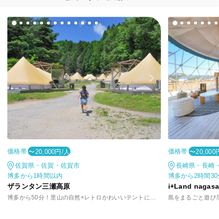
価格帯
価格帯
〜20,000円/人
〜20,000
佐賀県・佐賀・佐賀市
長崎県・長崎
博多から1時間以内
博多から2時間3
ザランタン三瀬高原
i+Land nagasa
博多から50分！里山の自然×レトロかわいいテントに泊まる非日常
島をまるごと遊び