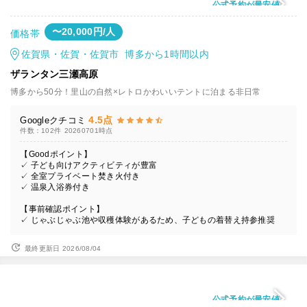
公式予約が最安値
〜20,000円/人
価格帯
佐賀県・佐賀・佐賀市 博多から1時間以内
ザランタン三瀬高原
博多から50分！里山の自然×レトロかわいいテントに泊まる非日常
4.5点
Googleクチコミ
件数：102件
20260701時点
【Goodポイント】
✓ 子ども向けアクティビティが豊富
✓ 全室プライベート焚き火付き
✓ 温泉入浴券付き
【事前確認ポイント】
✓ じゃぶじゃぶ池や収穫体験があるため、子どもの着替え持参推奨
最終更新日 2026/08/04
公式予約が最安値