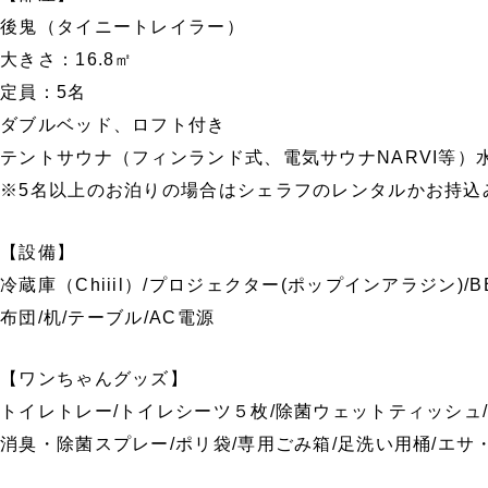
後鬼（タイニートレイラー）
大きさ：16.8㎡
定員：5名
ダブルベッド、ロフト付き
テントサウナ（フィンランド式、電気サウナNARVI等）
※5名以上のお泊りの場合はシェラフのレンタルかお持込
【設備】
冷蔵庫（Chiiil）/プロジェクター(ポップインアラジン)/BB
布団/机/テーブル/AC電源
【ワンちゃんグッズ】
トイレトレー/トイレシーツ５枚/除菌ウェットティッシュ/
消臭・除菌スプレー/ポリ袋/専用ごみ箱/足洗い用桶/エサ