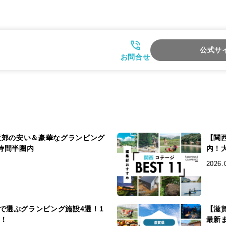
公式サ
お問合せ
西近郊の安い＆豪華なグランピング
【関
時間半圏内
内！
2026.
で選ぶグランピング施設4選！1
【滋
〜！
最新