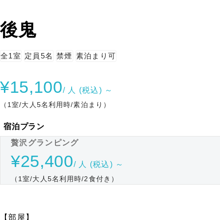
後鬼
全1室
定員5名
禁煙
素泊まり可
¥15,100
/ 人 (税込) ～
（1室/大人5名利用時/素泊まり）
宿泊プラン
贅沢グランピング
¥25,400
/ 人 (税込) ～
（1室/大人5名利用時/2食付き）
【部屋】