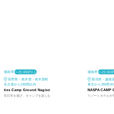
価格帯
価格帯
〜20,000円/人
〜20,000
長野県・南木曽・南木曽町
新潟県・越後
名古屋から2時間以内
東京から2時間3
ties Camp Ground Nagiso
NASPA CAMP 
非日常を遊び、キャンプを楽しむ