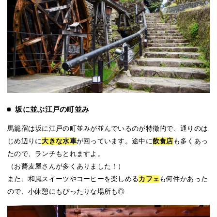
坂に並ぶ江戸の町並み
馬籠宿は坂に江戸の町並みが並んでいるのが特徴的で、通りのは
じめ辺りに
大きな水車
が回っています。途中に
飲食店
も多くあっ
たので、ランチもとれますよ。
（お蕎麦屋さんが多くありました！）
また、和風スイーツやコーヒーを楽しめる
カフェ
も何件かあった
ので、小休憩にもぴったりな場所も◎