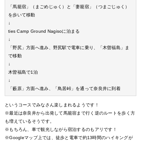
「馬籠宿」（まごめじゅく）と「妻籠宿」（つまごじゅく）
を歩いて移動
↓
ties Camp Ground Nagisoに泊まる
↓
「野尻」方面へ進み、野尻駅で電車に乗り、「木曽福島」ま
で移動
↓
木曽福島で1泊
↓
「藪原」方面へ進み、「鳥居峠」を通って奈良井に到着
というコースでみなさん楽しまれるようです！
※最近は奈良井から出発して馬籠宿まで行く逆のルートを歩く方
も増えているそうです。
※もちろん、車で観光しながら宿泊するのもアリです！
※Googleマップ上では、徒歩と電車で約13時間のハイキングが