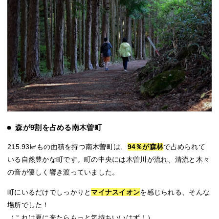
森が9割を占める南木曽町
215.93㎢もの面積を持つ南木曽町は、
94％が森林
で占められて
いる自然豊かな町です。町の中央には木曽川が流れ、清流と木々
の音が優しく響き渡っていました。
町にいるだけでしっかりと
マイナスイオン
を感じられる、そんな
場所でした！
（これは夏に来たらもっと気持ちいいはず！）