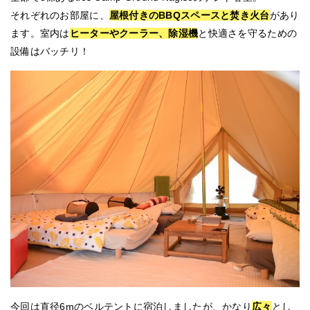
それぞれのお部屋に、
屋根付きのBBQスペースと焚き火台
があり
ます。室内は
ヒーターやクーラー、除湿機
と快適さを守るための
設備はバッチリ！
今回は直径6mのベルテントに宿泊しましたが、かなり
広々
とし