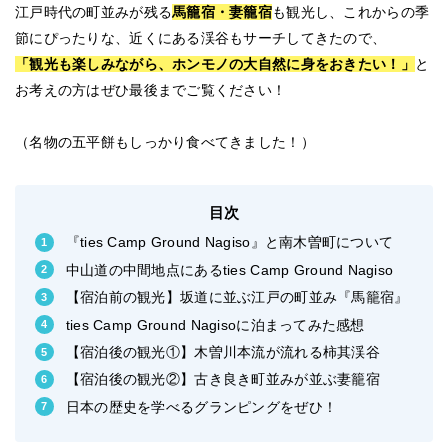
江戸時代の町並みが残る
馬籠宿・妻籠宿
も観光し、これからの季
節にぴったりな、近くにある渓谷もサーチしてきたので、
「観光も楽しみながら、ホンモノの大自然に身をおきたい！」
と
お考えの方はぜひ最後までご覧ください！
（名物の五平餅もしっかり食べてきました！）
目次
『ties Camp Ground Nagiso』と南木曽町について
中山道の中間地点にあるties Camp Ground Nagiso
【宿泊前の観光】坂道に並ぶ江戸の町並み『馬籠宿』
ties Camp Ground Nagisoに泊まってみた感想
【宿泊後の観光①】木曽川本流が流れる柿其渓谷
【宿泊後の観光②】古き良き町並みが並ぶ妻籠宿
日本の歴史を学べるグランピングをぜひ！