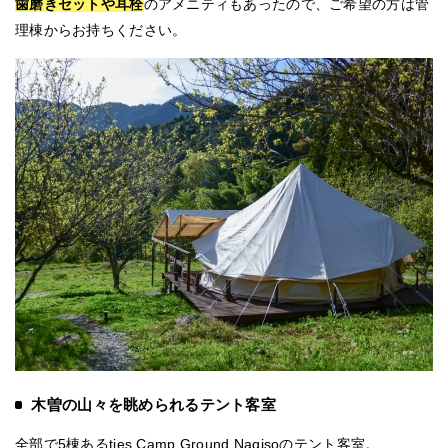
歯磨きセットや耳栓
のアメニティもあったので、ご希望の方は管
理棟からお持ちください。
木曽の山々を眺められるテント客室
全部で5棟あるties Camp Ground Nagisoのテント客室。