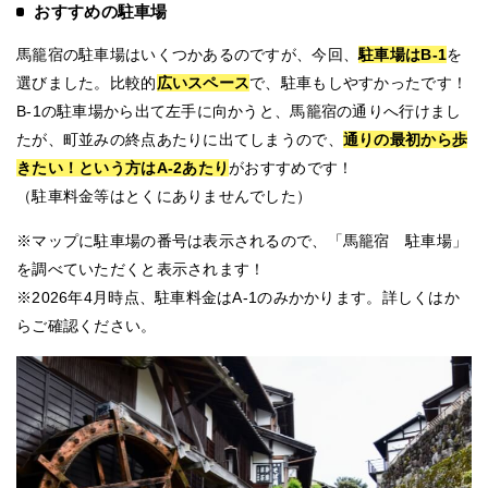
おすすめの駐車場
馬籠宿の駐車場はいくつかあるのですが、今回、
駐車場はB-1
を
選びました。比較的
広いスペース
で、駐車もしやすかったです！
B-1の駐車場から出て左手に向かうと、馬籠宿の通りへ行けまし
たが、町並みの終点あたりに出てしまうので、
通りの最初から歩
きたい！という方はA-2あたり
がおすすめです！
（駐車料金等はとくにありませんでした）
※マップに駐車場の番号は表示されるので、「馬籠宿 駐車場」
を調べていただくと表示されます！
※2026年4月時点、駐車料金はA-1のみかかります。詳しくは
か
らご確認ください。